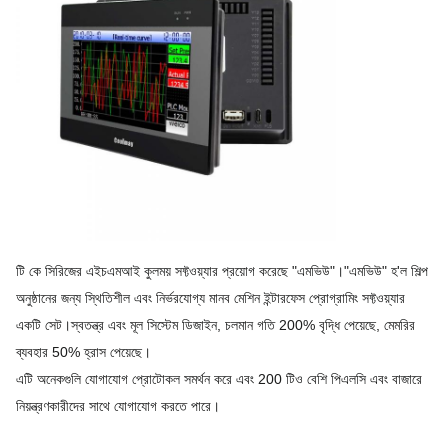
টি কে সিরিজের এইচএমআই কুলময় সফ্টওয়্যার প্রয়োগ করেছে "এমভিউ"।"এমভিউ" হ'ল শিল্প
অনুষ্ঠানের জন্য স্থিতিশীল এবং নির্ভরযোগ্য মানব মেশিন ইন্টারফেস প্রোগ্রামিং সফ্টওয়্যার
একটি সেট।স্বতন্ত্র এবং মূল সিস্টেম ডিজাইন, চলমান গতি 200% বৃদ্ধি পেয়েছে, মেমরির
ব্যবহার 50% হ্রাস পেয়েছে।
এটি অনেকগুলি যোগাযোগ প্রোটোকল সমর্থন করে এবং 200 টিও বেশি পিএলসি এবং বাজারে
নিয়ন্ত্রণকারীদের সাথে যোগাযোগ করতে পারে।