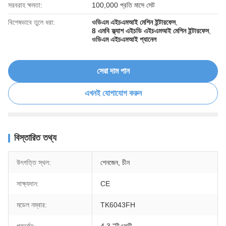
সরবরাহ ক্ষমতা:
100,000 প্রতি মাসে সেট
বিশেষভাবে তুলে ধরা:
ওডিএম এইচএমআই মেশিন ইন্টারফেস
,
8 এমবি ফ্ল্যাশ এইচডি এইচএমআই মেশিন ইন্টারফেস
,
ওডিএম এইচএমআই প্যানেল
সেরা দাম পান
এখনই যোগাযোগ করুন
বিস্তারিত তথ্য
উৎপত্তি স্থল:
শেনজেন, চীন
সাক্ষ্যদান:
CE
মডেল নম্বার:
TK6043FH