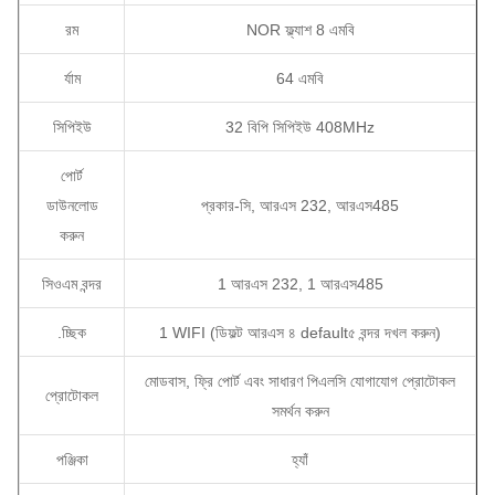
রম
NOR ফ্ল্যাশ 8 এমবি
র্যাম
64 এমবি
সিপিইউ
32 বিপি সিপিইউ 408MHz
পোর্ট
ডাউনলোড
প্রকার-সি, আরএস 232, আরএস485
করুন
সিওএম বন্দর
1 আরএস 232, 1 আরএস485
.চ্ছিক
1 WIFI (ডিফল্ট আরএস ৪ default৫ বন্দর দখল করুন)
মোডবাস, ফ্রি পোর্ট এবং সাধারণ পিএলসি যোগাযোগ প্রোটোকল
প্রোটোকল
সমর্থন করুন
পঞ্জিকা
হ্যাঁ