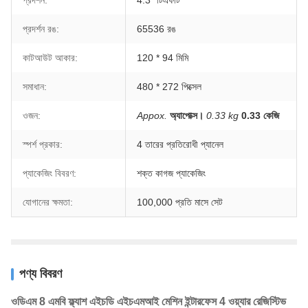
প্রদর্শন:
4.3 "টিএফটি
প্রদর্শন রঙ:
65536 রঙ
কাটআউট আকার:
120 * 94 মিমি
সমাধান:
480 * 272 পিক্সেল
ওজন:
Appox.
অ্যাপোক্স।
0.33 kg
0.33 কেজি
স্পর্শ প্রকার:
4 তারের প্রতিরোধী প্যানেল
প্যাকেজিং বিবরণ:
শক্ত কাগজ প্যাকেজিং
যোগানের ক্ষমতা:
100,000 প্রতি মাসে সেট
পণ্য বিবরণ
ওডিএম 8 এমবি ফ্ল্যাশ এইচডি এইচএমআই মেশিন ইন্টারফেস 4 ওয়্যার রেজিস্টিভ