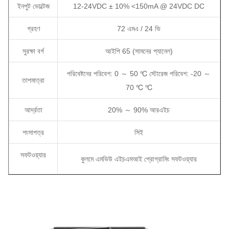
ইনপুট ভোল্টেজ
12-24VDC ± 10% <150mA @ 24VDC DC
গ্রহণ
72 এমএ / 24 ভি
সুরক্ষা বর্গ
আইপি 65 (সামনের প্যানেল)
পরিবেষ্টনের পরিবেশ: 0 ～ 50 ℃ স্টোরেজ পরিবেশ: -20 ～
তাপমাত্রা
70 ℃ ℃
আর্দ্রতা
20% ～ 90% আরএইচ
শংসাপত্র
সিই
সফটওয়্যার
কুলমে এমভিউ এইচএমআই প্রোগ্রামিং সফটওয়্যার