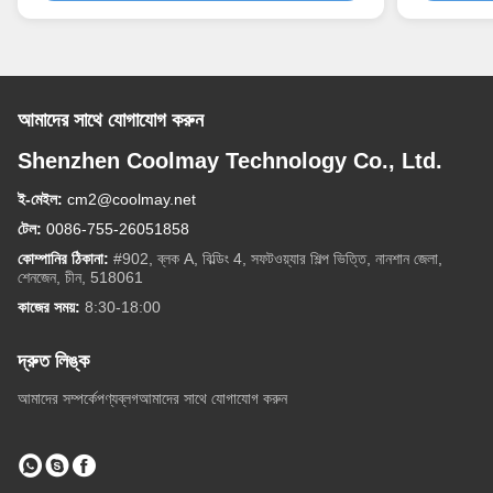
আমাদের সাথে যোগাযোগ করুন
Shenzhen Coolmay Technology Co., Ltd.
ই-মেইল:
cm2@coolmay.net
টেল:
0086-755-26051858
কোম্পানির ঠিকানা:
#902, ব্লক A, বিল্ডিং 4, সফটওয়্যার শিল্প ভিত্তি, নানশান জেলা,
শেনজেন, চীন, 518061
কাজের সময়:
8:30-18:00
দ্রুত লিঙ্ক
আমাদের সম্পর্কে
পণ্য
ব্লগ
আমাদের সাথে যোগাযোগ করুন