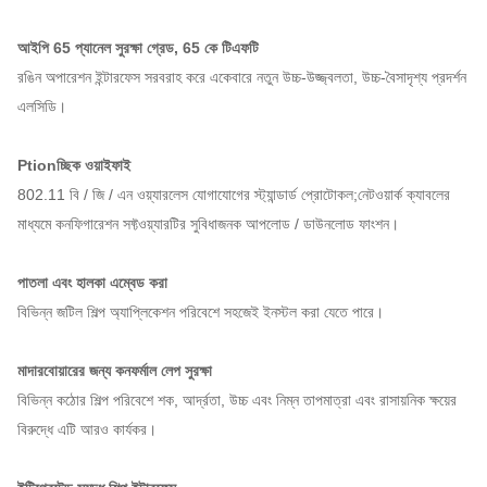
আইপি 65 প্যানেল সুরক্ষা গ্রেড, 65 কে টিএফটি
রঙিন অপারেশন ইন্টারফেস সরবরাহ করে একেবারে নতুন উচ্চ-উজ্জ্বলতা, উচ্চ-বৈসাদৃশ্য প্রদর্শন
এলসিডি।
Ptionচ্ছিক ওয়াইফাই
802.11 বি / জি / এন ওয়্যারলেস যোগাযোগের স্ট্যান্ডার্ড প্রোটোকল;নেটওয়ার্ক ক্যাবলের
মাধ্যমে কনফিগারেশন সফ্টওয়্যারটির সুবিধাজনক আপলোড / ডাউনলোড ফাংশন।
পাতলা এবং হালকা এম্বেড করা
বিভিন্ন জটিল শিল্প অ্যাপ্লিকেশন পরিবেশে সহজেই ইনস্টল করা যেতে পারে।
মাদারবোয়ারের জন্য কনফর্মাল লেপ সুরক্ষা
বিভিন্ন কঠোর শিল্প পরিবেশে শক, আর্দ্রতা, উচ্চ এবং নিম্ন তাপমাত্রা এবং রাসায়নিক ক্ষয়ের
বিরুদ্ধে এটি আরও কার্যকর।