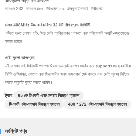
ইন্টিগ্রেটেড সমৃদ্ধ শিল্প ইন্টারফেস
আরএস 232, আরএস ৪৮৫, ইউএসবি ২.০, ডাব্লুআইপিআই, ইথারনেট
চালক 408MHz উচ্চ কার্যকারিতা 32 বিট শিল্প গ্রেড সিপিইউ
এটিতে দ্রুত চলমান গতি, উচ্চ ডেটা প্রক্রিয়াকরণ দক্ষতা এবং শক্তিশালী অ্যান্টি-হস্তক্ষেপের
ক্ষমতা রয়েছে।
ডেটা সুরক্ষা আপগ্রেড
এইচএমএল এই সিরিজটি পাসওয়ার্ড ম্যান-এজেন্ট ফাংশন সমর্থন করে supportsব্যবহারকারীরা
নির্দিষ্ট রেজিস্টার, বোতাম এবং স্ক্রিনগুলির জন্য পাসওয়ার্ড সেট করতে এবং ডেটা সুরক্ষা নিশ্চিত
করতে অনুমতি যুক্ত করতে পারেন।
ট্যাগ:
65 কে টিএফটি এইচএমআই নিয়ন্ত্রণ প্যানেল
টিএফটি এইচএমআই নিয়ন্ত্রণ প্যানেল
480 * 272 এইচএমআই নিয়ন্ত্রণ প্যানেল
সংশ্লিষ্ট পণ্য