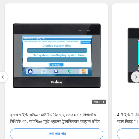
VIDEO
কুলমে ৭ ইঞ্চি এইচএমআই টাচ স্ক্রিন, ডুয়াল-কোর ১ গিগাহার্টজ
4.3 ইঞ্চি টাচস
সিপিইউ এবং আইপি৬৫ ফ্রন্ট প্যানেল ইন্ডাস্ট্রিয়াল কন্ট্রোল মনিটর
অটো নিয়ন্ত্
সেরা দাম পান