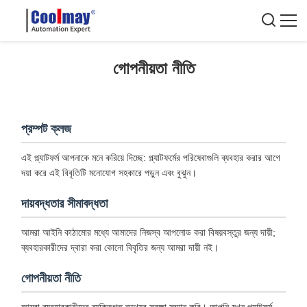
গোপনীয়তা নীতি
প্রম্পট ক্লজ
এই প্ল্যাটফর্ম আপনাকে মনে করিয়ে দিচ্ছে: প্ল্যাটফর্মের পরিষেবাগুলি ব্যবহার করার আগে
দয়া করে এই বিবৃতিটি মনোযোগ সহকারে পড়ুন এবং বুঝুন।
দায়বদ্ধতার সীমাবদ্ধতা
আমরা আইনি কাঠামোর মধ্যে আমাদের নিজস্ব আপলোড করা বিষয়বস্তুর জন্য দায়ী;
ব্যবহারকারীদের দ্বারা করা কোনো বিবৃতির জন্য আমরা দায়ী নই।
গোপনীয়তা নীতি