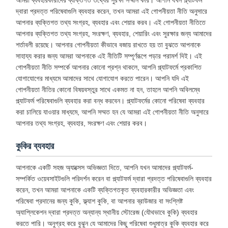
আমরা ব্যবহারকারীদের ব্যক্তিগত তথ্যের সুরক্ষা সম্মান করি। আপনি যখন প্ল্যাটফর্ম
দ্বারা প্রদত্ত পরিষেবাগুলি ব্যবহার করেন, তখন আমরা এই গোপনীয়তা নীতি অনুসারে
আপনার ব্যক্তিগত তথ্য সংগ্রহ, ব্যবহার এবং শেয়ার করব। এই গোপনীয়তা নীতিতে
আপনার ব্যক্তিগত তথ্য সংগ্রহ, সংরক্ষণ, ব্যবহার, শেয়ারিং এবং সুরক্ষার জন্য আমাদের
শর্তাবলী রয়েছে। আপনার গোপনীয়তা কীভাবে বজায় রাখতে হয় তা বুঝতে আপনাকে
সাহায্য করার জন্য আমরা আপনাকে এই নীতিটি সম্পূর্ণরূপে পড়ার পরামর্শ দিই। এই
গোপনীয়তা নীতি সম্পর্কে আপনার কোনো প্রশ্ন থাকলে, আপনি প্ল্যাটফর্মে প্রকাশিত
যোগাযোগের মাধ্যমে আমাদের সাথে যোগাযোগ করতে পারেন। আপনি যদি এই
গোপনীয়তা নীতির কোনো বিষয়বস্তুর সাথে একমত না হন, তাহলে আপনি অবিলম্বে
প্ল্যাটফর্ম পরিষেবাগুলি ব্যবহার করা বন্ধ করবেন। প্ল্যাটফর্মের কোনো পরিষেবা ব্যবহার
করা চালিয়ে যাওয়ার মাধ্যমে, আপনি সম্মত হন যে আমরা এই গোপনীয়তা নীতি অনুসারে
আপনার তথ্য সংগ্রহ, ব্যবহার, সংরক্ষণ এবং শেয়ার করব।
কুকির ব্যবহার
আপনাকে একটি সহজ অ্যাক্সেস অভিজ্ঞতা দিতে, আপনি যখন আমাদের প্ল্যাটফর্ম-
সম্পর্কিত ওয়েবসাইটগুলি পরিদর্শন করেন বা প্ল্যাটফর্ম দ্বারা প্রদত্ত পরিষেবাগুলি ব্যবহার
করেন, তখন আমরা আপনাকে একটি ব্যক্তিগতকৃত ব্যবহারকারীর অভিজ্ঞতা এবং
পরিষেবা প্রদানের জন্য কুকি, ফ্ল্যাশ কুকি, বা আপনার ব্রাউজার বা সংশ্লিষ্ট
অ্যাপ্লিকেশন দ্বারা প্রদত্ত অন্যান্য স্থানীয় স্টোরেজ (যৌথভাবে কুকি) ব্যবহার
করতে পারি। অনুগ্রহ করে বুঝুন যে আমাদের কিছু পরিষেবা শুধুমাত্র কুকি ব্যবহার করে