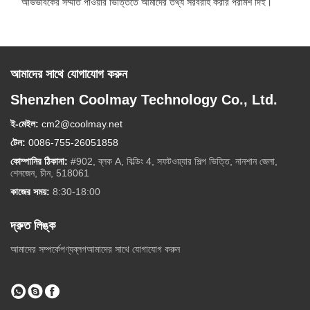
অভিভাবকের সম্মতি পাওয়ার ভিত্তিতে আমাদের তথ্য সরবরাহ করার পরামর্শ দিই।
আমাদের সাথে যোগাযোগ করুন
Shenzhen Coolmay Technology Co., Ltd.
ই-মেইল:
cm2@coolmay.net
টেল:
0086-755-26051858
কোম্পানির ঠিকানা:
#902, ব্লক A, বিল্ডিং 4, সফটওয়্যার শিল্প ভিত্তি, নানশান জেলা,
শেনজেন, চীন, 518061
কাজের সময়:
8:30-18:00
দ্রুত লিঙ্ক
আমাদের সম্পর্কে
পণ্য
ব্লগ
আমাদের সাথে যোগাযোগ করুন