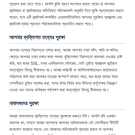
প্রয়োগ করা যেতে পারে। আপনি কুকি গ্রহণ সংশোধন করতে পারেন বা আপনার
ব্রাউজার বা ব্রাউজারের অতিরিক্ত পরিষেবাগুলি অনুমতি দিলে কুকি প্রত্যাখ্যান করতে
পারেন, তবে এটি প্ল্যাটফর্ম-সম্পর্কিত ওয়েবসাইটগুলিতে আপনার সুরক্ষিত অ্যাক্সেস এবং
প্ল্যাটফর্ম দ্বারা প্রদত্ত পরিষেবাগুলিকে প্রভাবিত করতে পারে।
আপনার ব্যক্তিগত তথ্যের সুরক্ষা
আপনার তথ্যের নিরাপত্তা রক্ষার জন্য, আমরা আপনার তথ্য ফাঁস, ক্ষতি বা ক্ষতির
ক্ষেত্রে আপনার তথ্য রক্ষার জন্য সমস্ত যুক্তিসঙ্গত নিরাপত্তা ব্যবস্থা নেওয়ার চেষ্টা
করি, যার মধ্যে SSL, তথ্য এনক্রিপশন স্টোরেজ, ডেটা সেন্টার অ্যাক্সেস কন্ট্রোল
অন্তর্ভুক্ত কিন্তু সীমাবদ্ধ নয়। আমরা কর্মচারী বা আউটসোর্সারদেরও কঠোরভাবে
পরিচালনা করি যারা আপনার তথ্যের সংস্পর্শে আসতে পারে, যার মধ্যে তাদের সাথে
গোপনীয়তা চুক্তি স্বাক্ষর করা, পদের উপর নির্ভর করে বিভিন্ন কর্তৃপক্ষের নিয়ন্ত্রণ
নেওয়া এবং তাদের কার্যক্রম পর্যবেক্ষণ করা অন্তর্ভুক্ত কিন্তু সীমাবদ্ধ নয়।
নাবালকদের সুরক্ষা
আমরা নাবালকদের ব্যক্তিগত তথ্যের সুরক্ষাকে গুরুত্ব দিই। আপনি যদি একজন
নাবালক হন, তাহলে আমরা আপনাকে আপনার অভিভাবককে এই গোপনীয়তা নীতিটি
মনোযোগ সহকারে পড়তে এবং আমাদের পরিষেবাগুলি ব্যবহার করতে বা আপনার