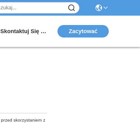
Zacytować
Skontaktuj Się Z Nami
 przed skorzystaniem z