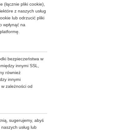
(łącznie pliki cookie),
iektóre z naszych usług
kie lub odrzucić pliki
to wpłynąć na
platformę.
odki bezpieczeństwa w
m między innymi SSL,
my również
dzy innymi
 w zależności od
tnią, sugerujemy, abyś
z naszych usług lub