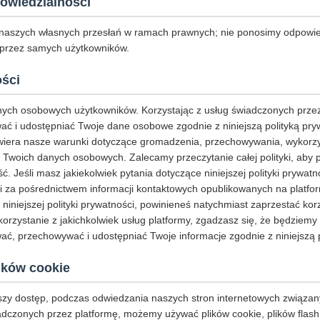
owiedzialności
naszych własnych przesłań w ramach prawnych; nie ponosimy odpowie
 przez samych użytkowników.
ości
ych osobowych użytkowników. Korzystając z usług świadczonych przez
ć i udostępniać Twoje dane osobowe zgodnie z niniejszą polityką pryw
awiera nasze warunki dotyczące gromadzenia, przechowywania, wykorz
 Twoich danych osobowych. Zalecamy przeczytanie całej polityki, aby 
ć. Jeśli masz jakiekolwiek pytania dotyczące niniejszej polityki prywat
i za pośrednictwem informacji kontaktowych opublikowanych na platform
ą niniejszej polityki prywatności, powinieneś natychmiast zaprzestać kor
korzystanie z jakichkolwiek usług platformy, zgadzasz się, że będziem
ć, przechowywać i udostępniać Twoje informacje zgodnie z niniejszą p
ików cookie
jszy dostęp, podczas odwiedzania naszych stron internetowych związan
adczonych przez platformę, możemy używać plików cookie, plików flash