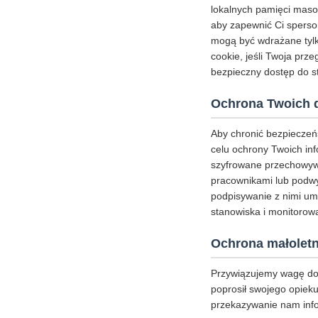
lokalnych pamięci masow
aby zapewnić Ci sperson
mogą być wdrażane tylk
cookie, jeśli Twoja prz
bezpieczny dostęp do st
Ochrona Twoich 
Aby chronić bezpieczeń
celu ochrony Twoich inf
szyfrowane przechowywa
pracownikami lub podwy
podpisywanie z nimi um
stanowiska i monitorowa
Ochrona małoletn
Przywiązujemy wagę do 
poprosił swojego opieku
przekazywanie nam inf