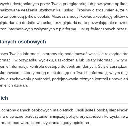
ych udostępnianych przez Twoją przeglądarkę lub powiązane aplikacje 
alizowane wrażenia użytkownika i usługi. Prosimy o zrozumienie, że n
o za pomocą plików cookie. Możesz zmodyfikować akceptację plików coo
eglądarka lub dodatkowe usługi przeglądarki na to pozwalają, ale może 
ron internetowych związanych z platformą i usług świadczonych przez 
danych osobowych
stwo Twoich informacji, staramy się podejmować wszelkie rozsądne śr
ormacji, w przypadku wycieku, uszkodzenia lub utraty informacji, w ty
nie informacji, kontrola dostępu do centrum danych. Ściśle zarządza
konawcami, którzy mogą mieć dostęp do Twoich informacji, w tym mię
ów o zachowaniu poufności, podejmowanie różnych kontroli uprawnień
nie ich działań.
ich
ochrony danych osobowych małoletnich. Jeśli jesteś osobą niepełnole
na o uważne przeczytanie niniejszej polityki prywatności i korzystanie 
ormacji pod warunkiem uzyskania zgody opiekuna.