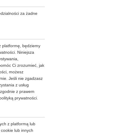
dzialności za żadne
 platformę, będziemy
atności. Niniejsza
ystywania,
pomóc Ci zrozumieć, jak
ności, możesz
ie. Jeśli nie zgadzasz
zystania z usług
y zgodnie z prawem
olityką prywatności.
ych z platformą lub
 cookie lub innych