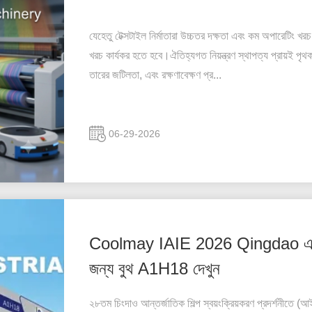
যেহেতু টেক্সটাইল নির্মাতারা উচ্চতর দক্ষতা এবং কম অপারেটিং খ
খরচ কার্যকর হতে হবে।ঐতিহ্যগত নিয়ন্ত্রণ স্থাপত্য প্রায়ই প
তারের জটিলতা, এবং রক্ষণাবেক্ষণ প্র...
06-29-2026
Coolmay IAIE 2026 Qingdao এ প্রদর
জন্য বুথ A1H18 দেখুন
২৮তম চিংদাও আন্তর্জাতিক শিল্প স্বয়ংক্রিয়করণ প্রদর্শনীত