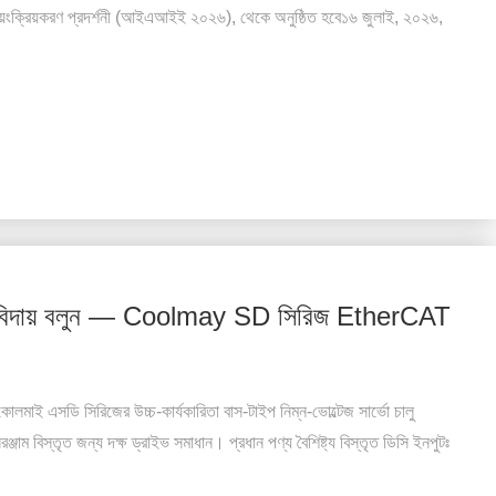
য়ংক্রিয়করণ প্রদর্শনী (আইএআইই ২০২৬), থেকে অনুষ্ঠিত হবে১৬ জুলাই, ২০২৬,
ে বিদায় বলুন — Coolmay SD সিরিজ EtherCAT
 কোলমাই এসডি সিরিজের উচ্চ-কার্যকারিতা বাস-টাইপ নিম্ন-ভোল্টেজ সার্ভো চালু
্জাম বিস্তৃত জন্য দক্ষ ড্রাইভ সমাধান। প্রধান পণ্য বৈশিষ্ট্য বিস্তৃত ডিসি ইনপুটঃ