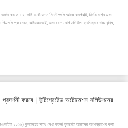
রচ অর্জন করতে চায়, তাই অটোমেশন সিস্টেমগুলি আরও কমপ্যাক্ট, নির্ভরযোগ্য এবং
ৃথক পিএলসি প্রয়োজন, এইচএমআই, এবং যোগাযোগ মডিউল, হার্ডওয়্যার খরচ বৃদ্ধি,
্শনী করবে | ইন্টিগ্রেটেড অটোমেশন সলিউশনের
ে (আইএআইই ২০২৬) কুলমেয়ের সাথে দেখা করুন! কুলমেই আমাদের অংশগ্রহণের কথা