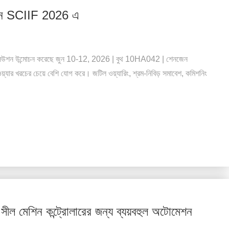
াধান SCIIF 2026 এ
উশন উন্মোচন করেছে জুন 10-12, 2026 | বুথ 10HA042 | শেনজেন
ডওয়্যার খরচের চেয়ে বেশি যোগ করে। জটিল ওয়্যারিং, শ্রম-নিবিড় সমাবেশ, কমিশনিং
েশিন কন্ট্রোলারের জন্য ব্যয়বহুল অটোমেশন