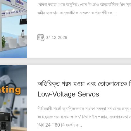
ঘোষণা করতে পেরে আনন্দিত২৮তম কিংডাও আন্তর্জাতিক শিল্প স্ব
এচীন হংকডাও আন্তর্জাতিক সম্মেলন ও প্রদর্শনী কে...
07-12-2026
অতিরিক্ত গরম হওয়া এবং তোতলানোক
Low-Voltage Servos
দীর্ঘমেয়াদী সার্ভো অ্যাপ্লিকেশনে সাধারণ সমস্যা সমাধানের জন্য
করেছেএবং ওভারলোড ক্ষতি √ স্থিতিশীল প্রদান, স্বয়ংক্রিয়তা সরঞ
ডিসি 24 ′′ 60 ভি সমর্থন ক...