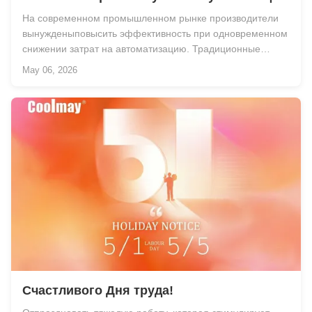
интегрированных решений
На современном промышленном рынке производители
автоматизации
вынужденыповысить эффективность при одновременном
снижении затрат на автоматизацию. Традиционные
системы управления ПЛК часто требуют больших
May 06, 2026
электрических шкафов, сложной проводки, отдельных
устройств HMI и ПЛК, а также длительного времени
установки. ...
Счастливого Дня труда!