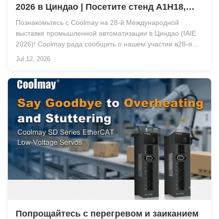
2026 в Циндао | Посетите стенд A1H18,
посвященный интегрированным
Познакомьтесь с Coolmay на 28-й Международной
решениям для автоматизации
выставке промышленной автоматизации в Циндао (IAIE
2026)! Coolmay рада сообщить о нашем участии в28-я
Международная выставка промышленной автоматизации
Jul 12, 2026
в Циндао (IAIE 2026), проходящих с16-19 июля 2026
года, вКитайский Международный конференц- и
выставоч...
Попрощайтесь с перегревом и заиканием