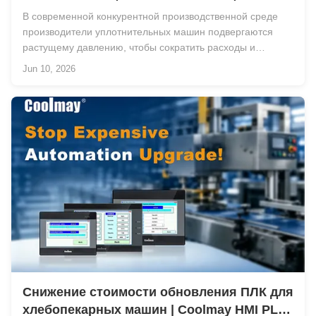
Coolmay HMI «все в одном»
В современной конкурентной производственной среде
производители уплотнительных машин подвергаются
растущему давлению, чтобы сократить расходы и
одновременно повысить производительность и
Jun 10, 2026
надежность машин.Традиционные системы управления
часто требуют отдельных ПЛК, HMI, коммуникационные
модули и обши...
Снижение стоимости обновления ПЛК для
хлебопекарных машин | Coolmay HMI PLC