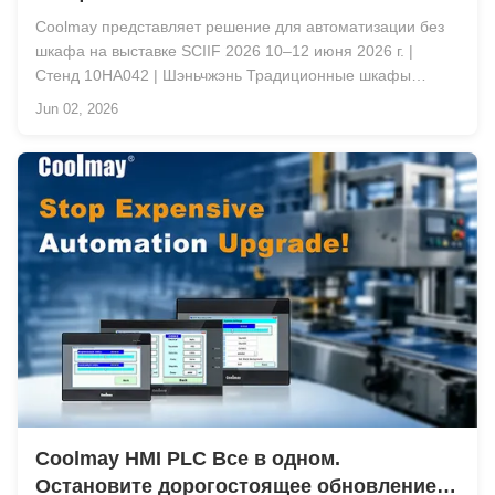
Coolmay представляет решение для автоматизации без
шкафа на выставке SCIIF 2026 10–12 июня 2026 г. |
Стенд 10HA042 | Шэньчжэнь Традиционные шкафы
управления увеличивают затраты на оборудование
Jun 02, 2026
автоматизации не только на оборудование. Сложная
проводка, трудоемкая сборка, задержки при вводе в
эксплуат...
Coolmay HMI PLC Все в одном.
Остановите дорогостоящее обновление