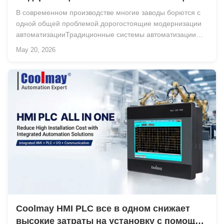
помощью ПЛК Coolmay HMI «Все в одном»
В современном производстве многие заводы борются с
контроллере машины для запечатывания
одной общей проблемой.дорогостоящие модернизации
автоматизацииТрадиционные системы автоматизации
часто требуют отдельных ПЛК, HMI, электрических
May 20, 2026
шкафов и сложных проводных конструкций.но также
затрудняет обслуживание и устранение неполадок. Для
прои...
Coolmay HMI PLC все в одном снижает
высокие затраты на установку с помощью