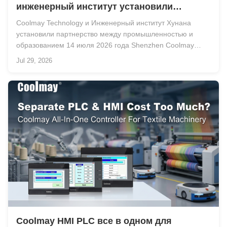
инженерный институт установили
партнерство между промышленностью и
Coolmay Technology и Инженерный институт Хунана
образованием
установили партнерство между промышленностью и
образованием 14 июля 2026 года Shenzhen Coolmay
Technology Co., Ltd. и Институт инженерии Хунана
Jul 29, 2026
официально подписали соглашение о сотрудничестве по
созданию базы стажировок и обучения в Донгуане.
Целью па...
Coolmay HMI PLC все в одном для