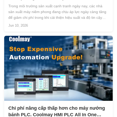
Trong môi trường sản xuất cạnh tranh ngày nay, các nhà
sản xuất máy niêm phong đang chịu áp lực ngày càng tăng
để giảm chi phí trong khi cải thiện hiệu suất và độ tin cậy
của máy.Các hệ thống điều khiển truyền thống thường yêu
Jun 10, 2026
cầu các PLC riêng biệt, HMI, mô-đun truyền thông và dây
điện rộng rãi, d...
Chi phí nâng cấp thấp hơn cho máy nướng
bánh PLC. Coolmay HMI PLC All In One