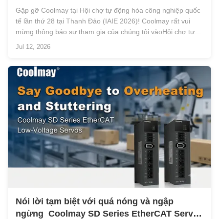
các Giải pháp Tự động hóa Tích hợp
Gặp gỡ Coolmay tại Hội chợ tự động hóa công nghiệp quốc
tế lần thứ 28 tại Thanh Đảo (IAIE 2026)! Coolmay rất vui
mừng thông báo sự tham gia của chúng tôi vàoHội chợ tự
động hóa công nghiệp quốc tế lần thứ 28 tại Thanh Đảo
Jul 12, 2026
(IAIE 2026), diễn ra từNgày 16-19 tháng 7 năm 2026,
tạiTrung tâm Hội nghị & ...
Nói lời tạm biệt với quá nóng và ngập
ngừng ️ Coolmay SD Series EtherCAT Servos