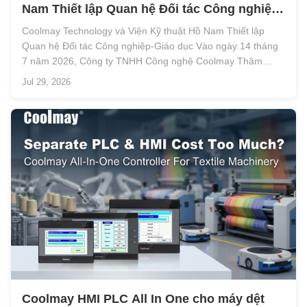
Nam Thiết lập Quan hệ Đối tác Công nghiệp-
Giáo dục
Coolmay Technology và Viện Kỹ thuật Hồ Nam Thiết lập
Quan hệ Đối tác Công nghiệp-Giáo dục Vào ngày 14 tháng
7 năm 2026, Công ty TNHH Công nghệ Coolmay Thâm
Quyến và Viện Kỹ thuật Hồ Nam đã chính thức ký kết thỏa
Jul 29, 2026
thuận hợp tác để thành lập một cơ sở thực tập và đào tạo
tại Đông Quan. Quan hệ đối tác ...
Coolmay HMI PLC All In One cho máy dệt