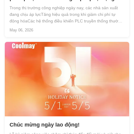
hóa tích hợp
Trong thị trường công nghiệp ngày nay, các nhà sản xuất
đang chịu áp lựcTăng hiệu quả trong khi giảm chi phí tự
động hóaCác hệ thống điều khiển PLC truyền thống thường
yêu cầu tủ điện lớn, dây điện phức tạp, các thiết bị HMI và
May 06, 2026
PLC riêng biệt và thời gian cài đặt dài.Những vấn đề này
làm tăng sự ph...
Chúc mừng ngày lao động!