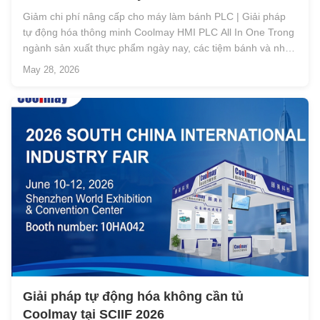
Smart Automation Solution
Giảm chi phí nâng cấp cho máy làm bánh PLC | Giải pháp
tự động hóa thông minh Coolmay HMI PLC All In One Trong
ngành sản xuất thực phẩm ngày nay, các tiệm bánh và nhà
sản xuất thiết bị thực phẩm đang phải đối mặt với áp lực
May 28, 2026
ngày càng tăng trong việc nâng cao hiệu quả đồng thời kiểm
soát chi phí tự đ...
Giải pháp tự động hóa không cần tủ
Coolmay tại SCIIF 2026