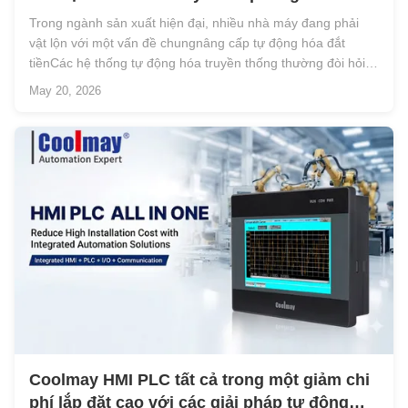
HMI PLC All In One
Trong ngành sản xuất hiện đại, nhiều nhà máy đang phải
vật lộn với một vấn đề chungnâng cấp tự động hóa đắt
tiềnCác hệ thống tự động hóa truyền thống thường đòi hỏi
các PLC, HMI, tủ điện và cấu trúc dây điện phức tạp.nhưng
May 20, 2026
cũng làm cho bảo trì và khắc phục sự cố khó khăn hơn. Đối
với các nhà sản xu...
Coolmay HMI PLC tất cả trong một giảm chi
phí lắp đặt cao với các giải pháp tự động