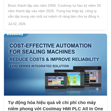
Được thành lập vào năm 2006, Coolmay tự hào kỷ niệm 20
năm thành lập vào năm 2026. Trong hai thập kỷ, công ty
vẫn tập trung vào một sứ mệnh rõ ràng:làm cho tự động hóa
công nghiệp trở nên đơn giản hơn, hiệu quả hơn và dễ tiếp
Jul 02, 2026
cận hơn. Trong 20 năm qua, Coolmay đã liên tục mở rộng
khả năng công nghệ ...
Tự động hóa hiệu quả về chi phí cho máy
niêm phong với Coolmay HMI PLC All In One