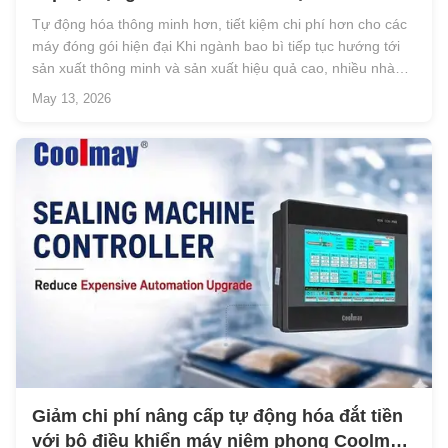
máy niêm phong
Tự động hóa thông minh hơn, tiết kiệm chi phí hơn cho các
máy đóng gói hiện đại Khi ngành bao bì tiếp tục hướng tới
sản xuất thông minh và sản xuất hiệu quả cao, nhiều nhà
sản xuất máy hàn kín đang phải đối mặt với thách thức
May 13, 2026
tương tự - chi phí nâng cấp tự động hóa đắt đỏ. Hệ thống
điều khiển máy h...
Giảm chi phí nâng cấp tự động hóa đắt tiền
với bộ điều khiển máy niêm phong Coolmay