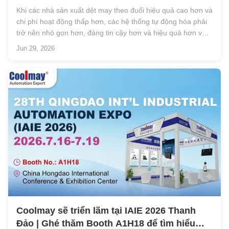
Khi các nhà sản xuất dệt may theo đuổi hiệu quả cao hơn và
chi phí hoạt động thấp hơn, các hệ thống tự động hóa phải
trở nên nhỏ gọn hơn, đáng tin cậy hơn và hiệu quả hơn về
chi phí.Các kiến trúc điều khiển truyền thống thường yêu
Jun 29, 2026
cầu các PLC riêng biệt, HMI, và các mô-đun truyền thông,
tăng chi phí ...
Coolmay sẽ triển lãm tại IAIE 2026 Thanh
Đảo | Ghé thăm Booth A1H18 để tìm hiểu