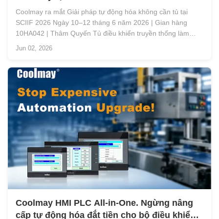
Coolmay ra mắt Giải pháp tự động hóa không cần tủ tại
SCIIF 2026 Ngày 10–12 tháng 6 năm 2026 | Gian hàng
10HA042 | Thâm Quyến Tủ điều khiển truyền thống làm
tăng thêm chi phí phần cứng cho thiết bị tự động hóa. Hệ
Jun 02, 2026
thống dây điện phức tạp, lắp ráp tốn nhiều công sức, độ trễ
vận hành và bảo trì liên t...
Coolmay HMI PLC All-in-One. Ngừng nâng
cấp tự động hóa đắt tiền cho bộ điều khiển