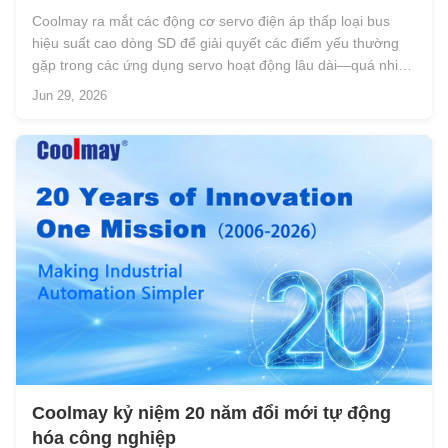
điện áp thấp
Coolmay ra mắt các động cơ servo điện áp thấp loại bus
hiệu suất cao dòng SD để giải quyết các điểm yếu thường
gặp trong các ứng dụng servo hoạt động lâu dài—quá nhiệt,
giật hình, điều chỉnh phức tạp và hư hỏng do quá tải—cung
Jun 29, 2026
cấp các giải pháp truyền động ổn định, hiệu quả cho nhiều
loại thiết bị t...
Coolmay kỷ niệm 20 năm đổi mới tự động
hóa công nghiệp