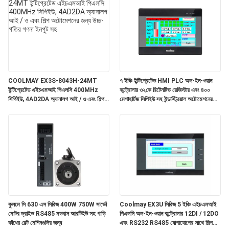
COOLMAY EX3S-8043H-24MT
৭ ইঞ্চি ইন্টিগ্রেটেড HMI PLC অল-ইন-ওয়ান
ইন্টিগ্রেটেড এইচএমআই পিএলসি 400MHz
কন্ট্রোলার ৩২কে রিটেনটিভ রেজিস্টার এবং ৪০০
সিপিইউ, 4AD2DA অ্যানালগ আই / ও এবং শিল্প
মেগাহার্টজ সিপিইউ সহ ইন্ডাস্ট্রিয়াল অটোমেশনের
অটোমেশনের জন্য উচ্চ-গতির গণনা ইনপুট সহ
জন্য
কুলমে সি 630 এস সিরিজ 400W 750W সার্ভো
Coolmay EX3U সিরিজ 5 ইঞ্চি এইচএমআই
মোটর ড্রাইভ RS485 মডবাস আরটিইউ সহ গাড়ি
পিএলসি অল-ইন-ওয়ান কন্ট্রোলার 12DI / 12DO
কাঁধের বেল্ট মেশিনগুলির জন্য
এবং RS232 RS485 যোগাযোগের সাথে শিল্প