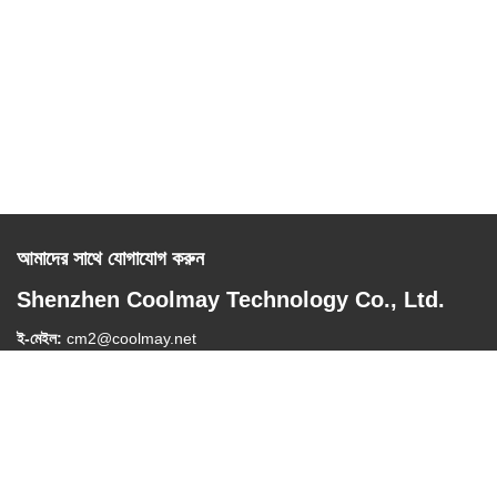
আমাদের সাথে যোগাযোগ করুন
Shenzhen Coolmay Technology Co., Ltd.
ই-মেইল:
cm2@coolmay.net
টেল:
0086-755-26051858
কোম্পানির ঠিকানা:
#902, ব্লক A, বিল্ডিং 4, সফটওয়্যার শিল্প ভিত্তি, নানশান জেলা,
শেনজেন, চীন, 518061
কাজের সময়:
8:30-18:00