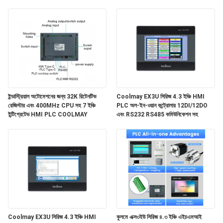
অটোমেশনের জন্য
ইন্ডাস্ট্রিয়াল অটোমেশনের জন্য 32K রিটেনটিভ
Coolmay EX3U সিরিজ 4.3 ইঞ্চি HMI
রেজিস্টার এবং 400MHz CPU সহ 7 ইঞ্চি
PLC অল-ইন-ওয়ান কন্ট্রোলার 12DI/12DO
ইন্টিগ্রেটেড HMI PLC COOLMAY
এবং RS232 RS485 কমিউনিকেশন সহ
Coolmay EX3U সিরিজ 4.3 ইঞ্চি HMI
কুলমে এক্স৩ইউ সিরিজ ৪.৩ ইঞ্চি এইচএমআই