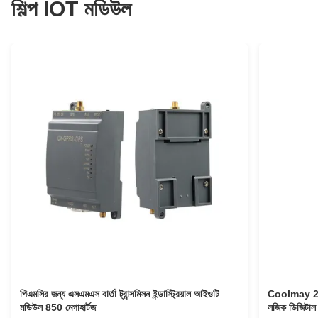
শিল্প IOT মডিউল
পিএমসির জন্য এসএমএস বার্তা ট্রান্সমিসন ইন্ডাস্ট্রিয়াল আইওটি
Coolmay 24VD
মডিউল 850 মেগাহার্টজ
লজিক ডিজিটাল