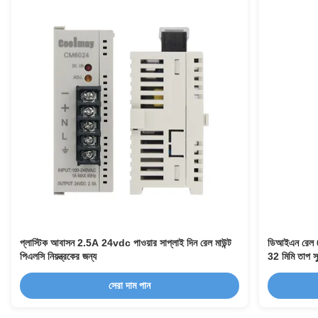
প্লাস্টিক আবাসন 2.5A 24vdc পাওয়ার সাপ্লাই দিন রেল মাউন্ট
ডিআইএন রেল 6
পিএলসি নিয়ন্ত্রকের জন্য
32 মিমি তাপ সু
সেরা দাম পান