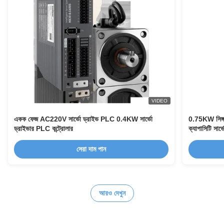
VIDEO
একক ফেজ AC220V সার্ভো ড্রাইভ PLC 0.4KW সার্ভো
0.75KW সিঙ্গল
ড্রাইভার PLC কন্ট্রোলার
ক্যাপাসিটি সার্
সেরা দাম পান
আরও দেখুন