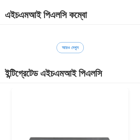
এইচএমআই পিএলসি কম্বো
আরও দেখুন
ইন্টিগ্রেটেড এইচএমআই পিএলসি