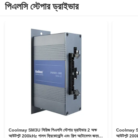
পিএলসি স্টেপার ড্রাইভার
Coolmay SM3U সিরিজ পিএলসি স্টেপার ড্রাইভার 2 অক্ষ
Coolmay SM3U
আউটপুট 200kHz পালস ফ্রিকোয়েন্সি এবং শিল্প অটোমেশন জন্য
আউটপুট 200kHz