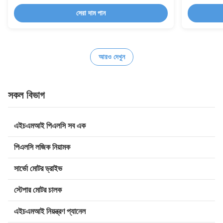
সেরা দাম পান
আরও দেখুন
সকল বিভাগ
এইচএমআই পিএলসি সব এক
পিএলসি লজিক নিয়ামক
সার্ভো মোটর ড্রাইভ
স্টেপার মোটর চালক
এইচএমআই নিয়ন্ত্রণ প্যানেল