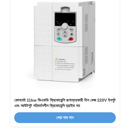
কোলমেই 11kw ভিএফডি ফ্রিকোয়েন্সি রূপান্তরকারী তিন ফেজ 220V ইনপুট
এবং আউটপুট পরিবর্তনশীল ফ্রিকোয়েন্সি ড্রাইভ সহ
সেরা দাম পান