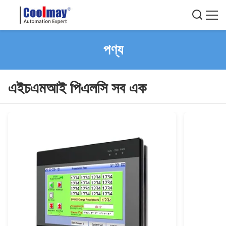
পণ্য
এইচএমআই পিএলসি সব এক