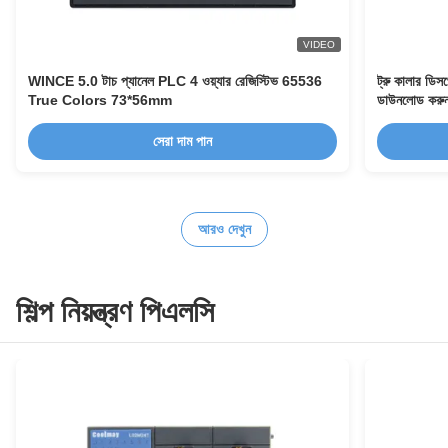
VIDEO
WINCE 5.0 টাচ প্যানেল PLC 4 ওয়্যার রেজিস্টিভ 65536
ট্রু কালার ডি
True Colors 73*56mm
ডাউনলোড করু
সেরা দাম পান
আরও দেখুন
শিল্প নিয়ন্ত্রণ পিএলসি