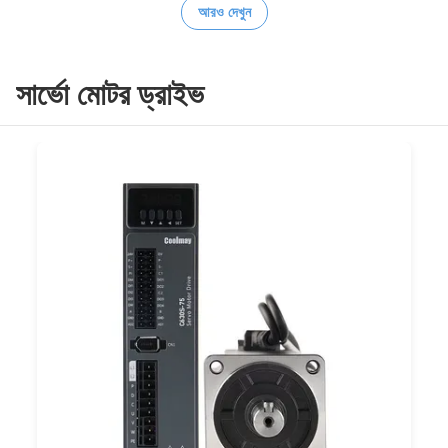
আরও দেখুন
সার্ভো মোটর ড্রাইভ