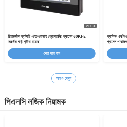
VIDEO
রিচার্জেবল ব্যাটারি এইচএমআই প্রোগ্রামিং প্যানেল 60KHz
প্যাসিভ এনপি
সমর্থিত ঘড়ি গৃহীত হয়েছে
প্যানেল পাবলিক
সেরা দাম পান
আরও দেখুন
পিএলসি লজিক নিয়ামক