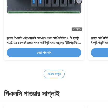
VIDEO
কুলমে পিএলসি এইচএমআই অল-ইন-ওয়ান স্মার্ট মডিউল ৮ টি ইনপুট
কুলমে স্মার্ট
পয়েন্ট, ১০০ কেএইচজেড পলস আউটপুট এবং অত্যন্ত ইন্টিগ্রেটেড
ইনপুট পয়েন্
ডিজাইন সহ
সেরা দাম পান
আরও দেখুন
পিএলসি পাওয়ার সাপ্লাই