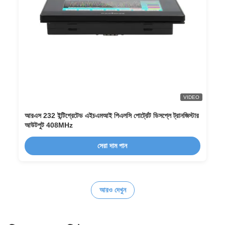
VIDEO
আরএস 232 ইন্টিগ্রেটেড এইচএমআই পিএলসি পোর্ট্রেট ডিসপ্লে ট্রানজিস্টার
আউটপুট 408MHz
সেরা দাম পান
আরও দেখুন