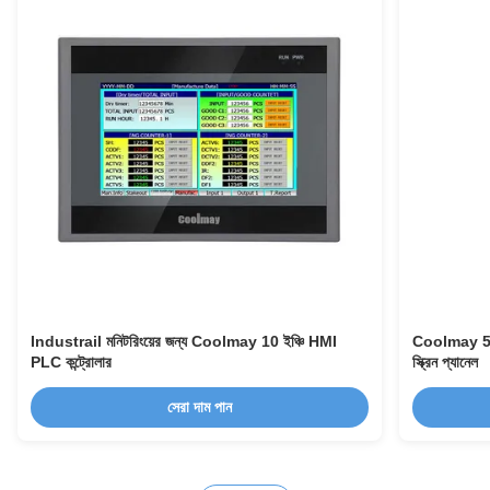
Industrail মনিটরিংয়ের জন্য Coolmay 10 ইঞ্চি HMI
Coolmay 5 ই
PLC কন্ট্রোলার
স্ক্রিন প্যানেল
সেরা দাম পান