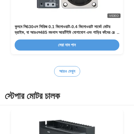
VIDEO
কুলমে সি630এস সিরিজ 0.1 কিলোওয়াট-0.4 কিলোওয়াট সার্ভো মোটর
ড্রাইভ, যা আরএস485 মডবাস আরটিইউ যোগাযোগ এবং গাড়ির কাঁধের বেল্ট
মেশিনের জন্য বিল্ট-ইন/এক্সটারনাল ব্রেক সহ
সেরা দাম পান
আরও দেখুন
স্টেপার মোটর চালক