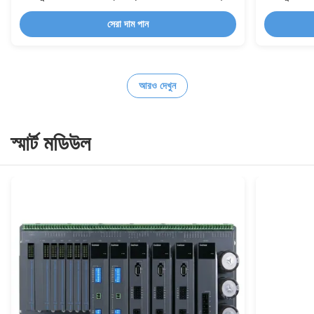
12DI14DO
12DI14DO
সেরা দাম পান
আরও দেখুন
স্মার্ট মডিউল