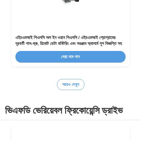
এইচএমআই পিএলসি অল ইন ওয়ান পিএলসি / এইচএমআই প্রোগ্রামের
দূরবর্তী পাস-থ্রু, রিমোট ডেটা মনিটরিং এবং সরঞ্জাম অ্যালার্ম পুশ বিজ্ঞপ্তি সহ
সেরা দাম পান
আরও দেখুন
ভিএফডি ভেরিয়েবল ফ্রিকোয়েন্সি ড্রাইভ