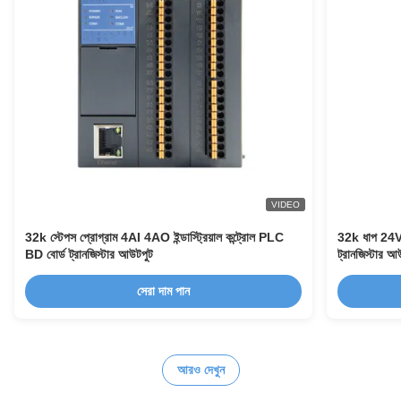
VIDEO
32k স্টেপস প্রোগ্রাম 4AI 4AO ইন্ডাস্ট্রিয়াল কন্ট্রোল PLC
32k ধাপ 24V
BD বোর্ড ট্রানজিস্টার আউটপুট
ট্রানজিস্টার
সেরা দাম পান
আরও দেখুন