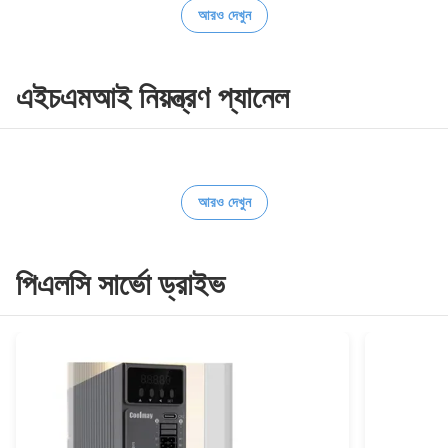
আরও দেখুন
এইচএমআই নিয়ন্ত্রণ প্যানেল
আরও দেখুন
পিএলসি সার্ভো ড্রাইভ