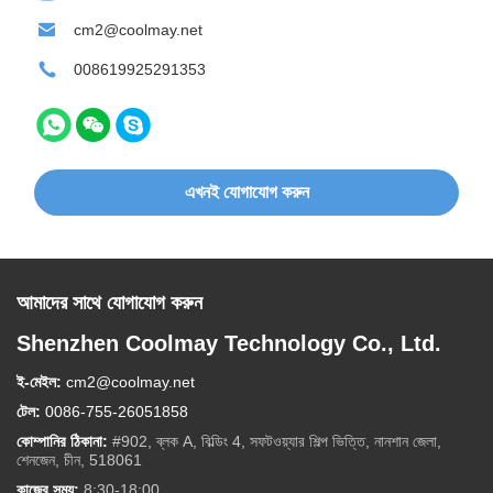
cm2@coolmay.net
008619925291353
এখনই যোগাযোগ করুন
আমাদের সাথে যোগাযোগ করুন
Shenzhen Coolmay Technology Co., Ltd.
ই-মেইল:
cm2@coolmay.net
টেল:
0086-755-26051858
কোম্পানির ঠিকানা:
#902, ব্লক A, বিল্ডিং 4, সফটওয়্যার শিল্প ভিত্তি, নানশান জেলা,
শেনজেন, চীন, 518061
কাজের সময়:
8:30-18:00