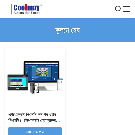
কুলমে মেঘ
এইচএমআই পিএলসি অল ইন ওয়ান
পিএলসি / এইচএমআই প্রোগ্রামের
দূরবর্তী পাস-থ্রু, রিমোট ডেটা মনিটরিং
এবং সরঞ্জাম অ্যালার্ম পুশ বিজ্ঞপ্তি সহ
সেরা দাম পান