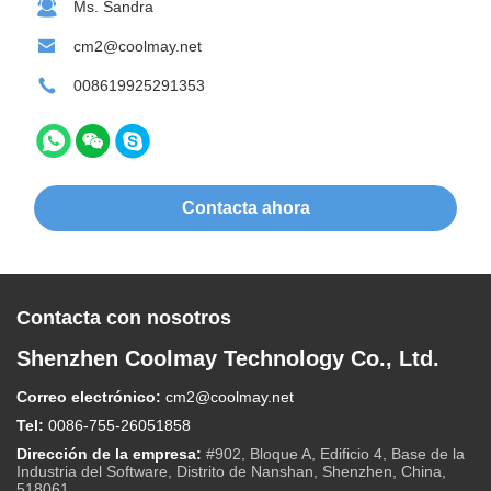
Ms. Sandra
cm2@coolmay.net
008619925291353
Contacta ahora
Contacta con nosotros
Shenzhen Coolmay Technology Co., Ltd.
Correo electrónico:
cm2@coolmay.net
Tel:
0086-755-26051858
Dirección de la empresa:
#902, Bloque A, Edificio 4, Base de la
Industria del Software, Distrito de Nanshan, Shenzhen, China,
518061