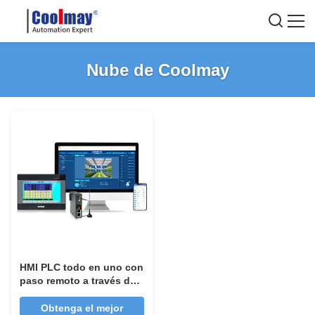
Nube de Coolmay
HMI PLC todo en uno con
paso remoto a través del
programa PLC / HMI,
monitoreo remoto de
Obtenga el mejor