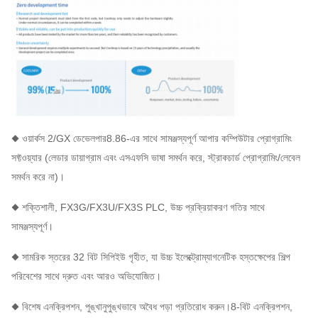
◆ ওয়ার্কস 2/GX ডেভেলপার8.86-এর সাথে সামঞ্জস্যপূর্ণ আপার কম্পিউটার প্রোগ্রামিং
সফ্টওয়্যার (লেডার ডায়াগ্রাম এবং এসএফসি ভাষা সমর্থন করে, স্ট্রাকচার্ড প্রোগ্রামিং/লেবেল
সমর্থন করে না)।
◆ শক্তিশালী, FX3G/FX3U/FX3S PLC, উচ্চ প্রক্রিয়াকরণ গতির সাথে
সামঞ্জস্যপূর্ণ।
◆ সামরিক স্তরের 32 বিট সিপিইউ গৃহীত, যা উচ্চ ইলেক্ট্রোম্যাগনেটিক হস্তক্ষেপের শিল্প
পরিবেশের সাথে দ্রুত এবং আরও অভিযোজিত।
◆ বিশেষ এনক্রিপশন, পুঙ্খানুপুঙ্খভাবে অবৈধ পড়া প্রতিরোধ করুন।8-বিট এনক্রিপশন,