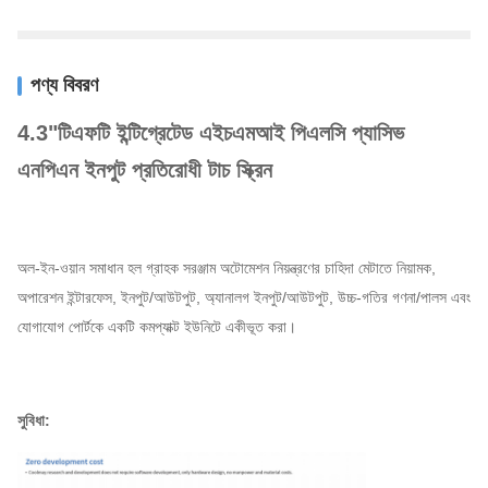
পণ্য বিবরণ
4.3"টিএফটি ইন্টিগ্রেটেড এইচএমআই পিএলসি প্যাসিভ
এনপিএন ইনপুট প্রতিরোধী টাচ স্ক্রিন
অল-ইন-ওয়ান সমাধান হল গ্রাহক সরঞ্জাম অটোমেশন নিয়ন্ত্রণের চাহিদা মেটাতে নিয়ামক,
অপারেশন ইন্টারফেস, ইনপুট/আউটপুট, অ্যানালগ ইনপুট/আউটপুট, উচ্চ-গতির গণনা/পালস এবং
যোগাযোগ পোর্টকে একটি কমপ্যাক্ট ইউনিটে একীভূত করা।
সুবিধা: