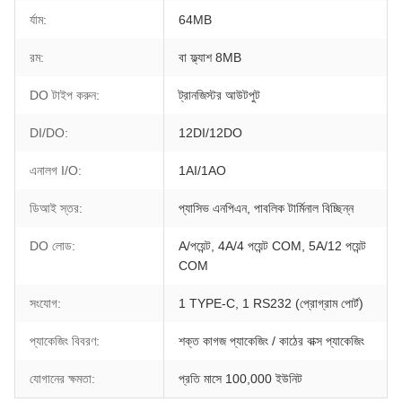
র্যাম:
64MB
রম:
বা ফ্ল্যাশ 8MB
DO টাইপ করুন:
ট্রানজিস্টর আউটপুট
DI/DO:
12DI/12DO
এনালগ I/O:
1AI/1AO
ডিআই স্তর:
প্যাসিভ এনপিএন, পাবলিক টার্মিনাল বিচ্ছিন্ন
DO লোড:
A/পয়েন্ট, 4A/4 পয়েন্ট COM, 5A/12 পয়েন্ট
COM
সংযোগ:
1 TYPE-C, 1 RS232 (প্রোগ্রাম পোর্ট)
প্যাকেজিং বিবরণ:
শক্ত কাগজ প্যাকেজিং / কাঠের বাক্স প্যাকেজিং
যোগানের ক্ষমতা:
প্রতি মাসে 100,000 ইউনিট