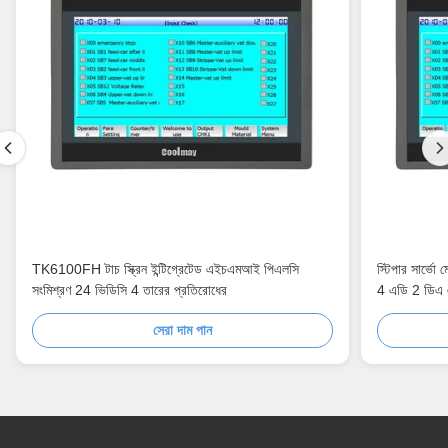
TK6100FH টাচ স্ক্রিন ইন্টিগ্রেটেড এইচএমআই পিএলসি
স্টিপার সার্ভো
সংমিশ্রণ 24 ভিডিসি 4 তারের প্রতিরোধের
4 এডি 2 ডিএ
সেরা দাম পান