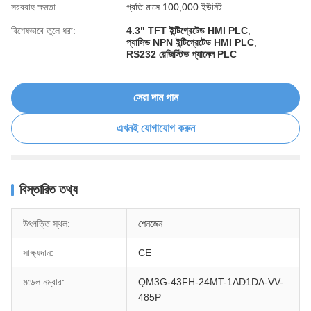
সরবরাহ ক্ষমতা:
প্রতি মাসে 100,000 ইউনিট
বিশেষভাবে তুলে ধরা:
4.3" TFT ইন্টিগ্রেটেড HMI PLC
,
প্যাসিভ NPN ইন্টিগ্রেটেড HMI PLC
,
RS232 রেজিস্টিভ প্যানেল PLC
সেরা দাম পান
এখনই যোগাযোগ করুন
বিস্তারিত তথ্য
উৎপত্তি স্থল:
শেনজেন
সাক্ষ্যদান:
CE
মডেল নম্বার:
QM3G-43FH-24MT-1AD1DA-VV-
485P