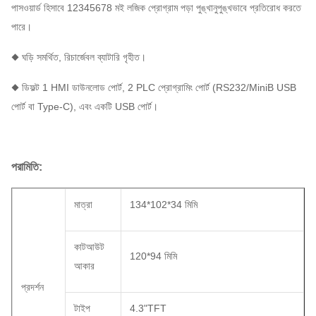
পাসওয়ার্ড হিসাবে 12345678 মই লজিক প্রোগ্রাম পড়া পুঙ্খানুপুঙ্খভাবে প্রতিরোধ করতে
পারে।
◆ ঘড়ি সমর্থিত, রিচার্জেবল ব্যাটারি গৃহীত।
◆ ডিফল্ট 1 HMI ডাউনলোড পোর্ট, 2 PLC প্রোগ্রামিং পোর্ট (RS232/MiniB USB
পোর্ট বা Type-C), এবং একটি USB পোর্ট।
পরামিতি:
মাত্রা
134*102*34 মিমি
কাটআউট
120*94 মিমি
আকার
প্রদর্শন
টাইপ
4.3"TFT