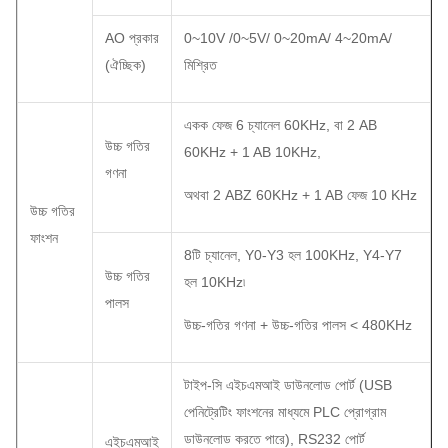
AO প্রকার
0~10V /0~5V/ 0~20mA/ 4~20mA/
(ঐচ্ছিক)
মিশ্রিত
একক ফেজ 6 চ্যানেল 60KHz, বা 2 AB
উচ্চ গতির
60KHz + 1 AB 10KHz,
গণনা
অথবা 2 ABZ 60KHz + 1 AB ফেজ 10 KHz
উচ্চ গতির
ফাংশন
8টি চ্যানেল, Y0-Y3 হল 100KHz, Y4-Y7
উচ্চ গতির
হল 10KHz৷
পালস
উচ্চ-গতির গণনা + উচ্চ-গতির পালস < 480KHz
টাইপ-সি এইচএমআই ডাউনলোড পোর্ট (USB
পেনিট্রেটিং ফাংশনের মাধ্যমে PLC প্রোগ্রাম
ডাউনলোড করতে পারে), RS232 পোর্ট
এইচএমআই