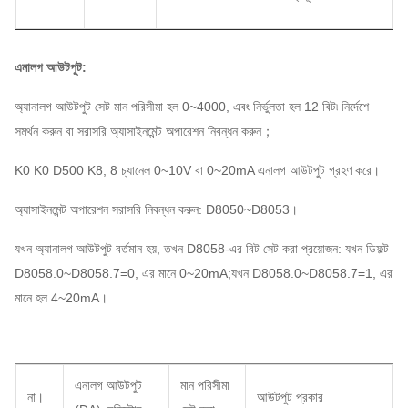
এনালগ আউটপুট:
অ্যানালগ আউটপুট সেট মান পরিসীমা হল 0~4000, এবং নির্ভুলতা হল 12 বিট৷ নির্দেশে
সমর্থন করুন বা সরাসরি অ্যাসাইনমেন্ট অপারেশন নিবন্ধন করুন；
K0 K0 D500 K8, 8 চ্যানেল 0~10V বা 0~20mA এনালগ আউটপুট গ্রহণ করে।
অ্যাসাইনমেন্ট অপারেশন সরাসরি নিবন্ধন করুন: D8050~D8053।
যখন অ্যানালগ আউটপুট বর্তমান হয়, তখন D8058-এর বিট সেট করা প্রয়োজন: যখন ডিফল্ট
D8058.0~D8058.7=0, এর মানে 0~20mA;যখন D8058.0~D8058.7=1, এর
মানে হল 4~20mA।
এনালগ আউটপুট
মান পরিসীমা
না।
আউটপুট প্রকার