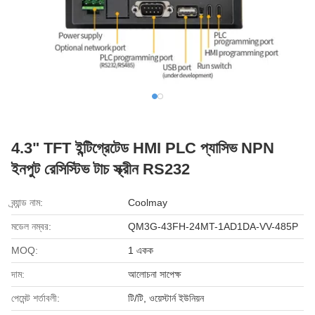
4.3" TFT ইন্টিগ্রেটেড HMI PLC প্যাসিভ NPN
ইনপুট রেসিস্টিভ টাচ স্ক্রীন RS232
ব্র্যান্ড নাম:
Coolmay
মডেল নম্বর:
QM3G-43FH-24MT-1AD1DA-VV-485P
MOQ:
1 একক
দাম:
আলোচনা সাপেক্ষ
পেমেন্ট শর্তাবলী:
টি/টি, ওয়েস্টার্ন ইউনিয়ন