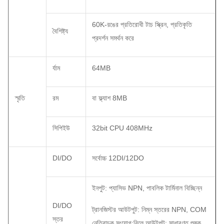
60K-রঙের প্রতিরোধী টাচ স্ক্রিন, প্রতিকৃতি
বৈশিষ্ট্য
প্রদর্শন সমর্থন করে
র্যাম
64MB
স্মৃতি
রম
বা ফ্ল্যাশ 8MB
সিপিইউ
32bit CPU 408MHz
DI/DO
সর্বোচ্চ 12DI/12DO
ইনপুট: প্যাসিভ NPN, পাবলিক টার্মিনাল বিচ্ছিন্ন
DI/DO
ট্রানজিস্টর আউটপুট: নিম্ন স্তরের NPN, COM
স্তর
নেতিবাচক সংযোগ;রিলে আউটপুট: সাধারণত শুষ্ক