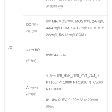
যোগাযোগ খুলুন
রিলে MR/MOS টিউব, MOS টিউব: 2A/পয়েন্ট,
DO টাইপ
4A/4 পয়েন্ট COM, 5A/12 পয়েন্ট COM;MR:
এবং লোড
2A/পয়েন্ট, 5A/12 পয়েন্ট COM।
I/O
এনালগ I/O
সর্বোচ্চ 4AI/2AO
(ঐচ্ছিক)
থার্মোকল E/E_/K/K_/S/S_/T/T_/J/J_ /
PT100/ PT1000/ NTC10K/ NTC50K/
AI প্রকার
NTC100K/
(ঐচ্ছিক)
0~10V/ 0~5V/ 0~20mA/ 4~20mA/
মিশ্রিত