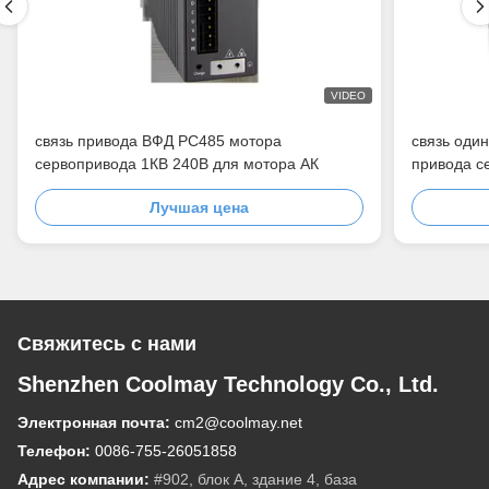
VIDEO
связь привода ВФД РС485 мотора
связь оди
сервопривода 1КВ 240В для мотора АК
привода с
Лучшая цена
Свяжитесь с нами
Shenzhen Coolmay Technology Co., Ltd.
Электронная почта:
cm2@coolmay.net
Телефон:
0086-755-26051858
Адрес компании:
#902, блок А, здание 4, база