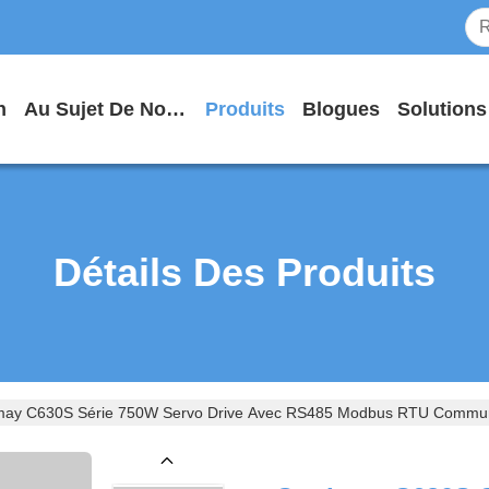
n
Au Sujet De Nous
Produits
Blogues
Solutions
Détails Des Produits
ay C630S Série 750W Servo Drive Avec RS485 Modbus RTU Communica