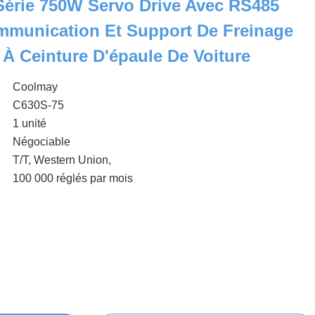
érie 750W Servo Drive Avec RS485
unication Et Support De Freinage
À Ceinture D'épaule De Voiture
Coolmay
C630S-75
1 unité
Négociable
T/T, Western Union,
100 000 réglés par mois