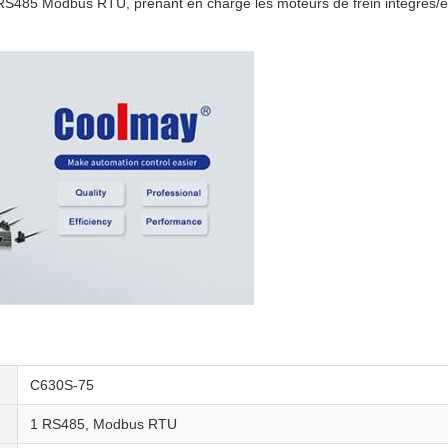
85 Modbus RTU, prenant en charge les moteurs de frein intégrés/exte
C630S-75
1 RS485, Modbus RTU