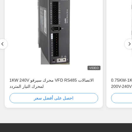
VIDEO
 محرك سيرفو أحادي الطور
1KW 240V محرك سيرفو VFD RS485 الاتصالات
200V-2
لمحرك التيار المتردد
احصل على أفضل سعر