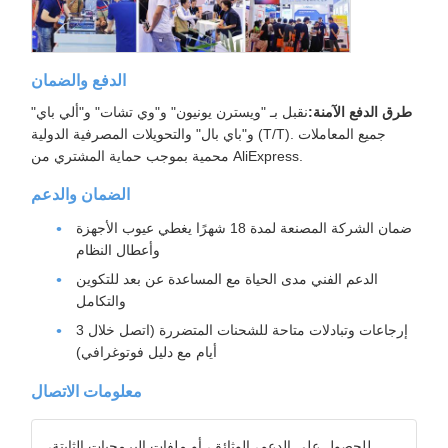
الدفع والضمان
طرق الدفع الآمنة:
نقبل بـ "ويسترن يونيون" و"وي تشات" و"ألي باي"
و"باي بال" والتحويلات المصرفية الدولية (T/T). جميع المعاملات
محمية بموجب حماية المشتري من AliExpress.
الضمان والدعم
ضمان الشركة المصنعة لمدة 18 شهرًا يغطي عيوب الأجهزة
وأعطال النظام
الدعم الفني مدى الحياة مع المساعدة عن بعد للتكوين
والتكامل
إرجاعات وتبادلات متاحة للشحنات المتضررة (اتصل خلال 3
أيام مع دليل فوتوغرافي)
معلومات الاتصال
للحصول على الدعم، الوثائق، أو ملفات البرمجيات الثابتة،