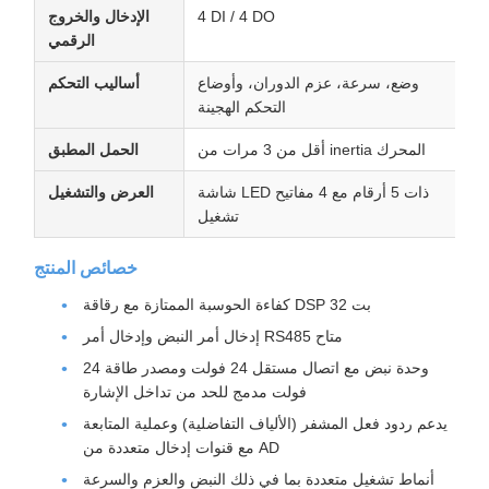
4 DI / 4 DO
الإدخال والخروج
الرقمي
وضع، سرعة، عزم الدوران، وأوضاع
أساليب التحكم
التحكم الهجينة
أقل من 3 مرات من inertia المحرك
الحمل المطبق
شاشة LED ذات 5 أرقام مع 4 مفاتيح
العرض والتشغيل
تشغيل
خصائص المنتج
كفاءة الحوسبة الممتازة مع رقاقة DSP 32 بت
إدخال أمر النبض وإدخال أمر RS485 متاح
وحدة نبض مع اتصال مستقل 24 فولت ومصدر طاقة 24
فولت مدمج للحد من تداخل الإشارة
يدعم ردود فعل المشفر (الألياف التفاضلية) وعملية المتابعة
مع قنوات إدخال متعددة من AD
أنماط تشغيل متعددة بما في ذلك النبض والعزم والسرعة