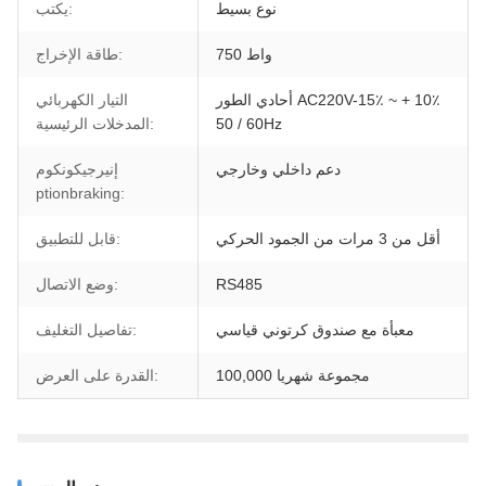
نوع بسيط
يكتب:
750 واط
طاقة الإخراج:
أحادي الطور AC220V-15٪ ~ + 10٪
التيار الكهربائي
50 / 60Hz
المدخلات الرئيسية:
دعم داخلي وخارجي
إنيرجيكونكوم
ptionbraking:
أقل من 3 مرات من الجمود الحركي
قابل للتطبيق:
RS485
وضع الاتصال:
معبأة مع صندوق كرتوني قياسي
تفاصيل التغليف:
100,000 مجموعة شهريا
القدرة على العرض: