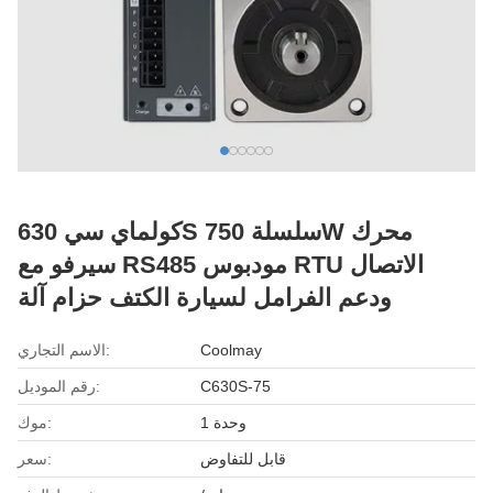
كولماي سي 630S سلسلة 750W محرك
سيرفو مع RS485 مودبوس RTU الاتصال
ودعم الفرامل لسيارة الكتف حزام آلة
Coolmay
الاسم التجاري:
C630S-75
رقم الموديل:
1 وحدة
موك:
قابل للتفاوض
سعر: