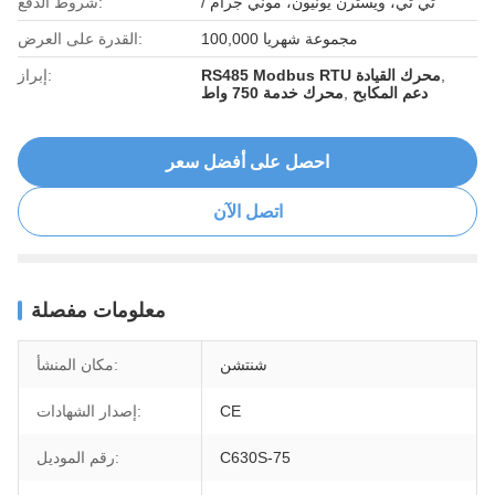
/ تي تي، ويسترن يونيون، موني جرام
شروط الدفع:
100,000 مجموعة شهريا
القدرة على العرض:
,
RS485 Modbus RTU محرك القيادة
إبراز:
دعم المكابح
,
محرك خدمة 750 واط
احصل على أفضل سعر
اتصل الآن
معلومات مفصلة
شنتشن
مكان المنشأ:
CE
إصدار الشهادات:
C630S-75
رقم الموديل: