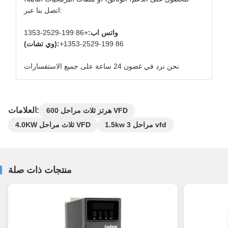
اتصل بنا عبر:
واتس اب:
+86 199-2529-1353
+86 199-2529-1353
(وي تشات):
نحن نرد في غضون 24 ساعة على جميع الاستفسارات
العلامات:
600 هرتز ثلاث مراحل VFD
1.5kw 3 مراحل vfd
4.0KW ثلاث مراحل VFD
منتجات ذات صلة