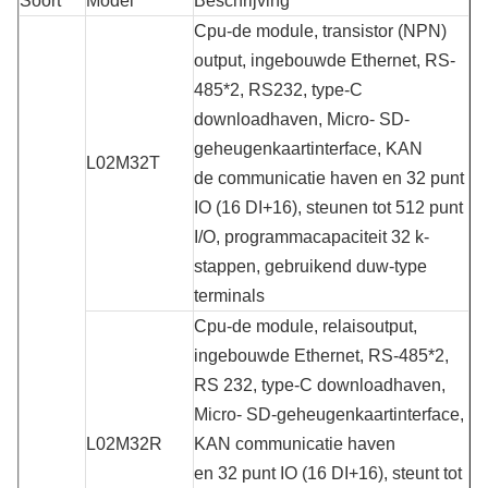
Soort
Model
Beschrijving
Cpu-de module, transistor (NPN)
output, ingebouwde Ethernet, RS-
485*2, RS232, type-C
downloadhaven, Micro- SD-
geheugenkaartinterface, KAN
L02M32T
de communicatie haven en 32 punt
IO (16 DI+16), steunen tot 512 punt
I/O, programmacapaciteit 32 k-
stappen, gebruikend duw-type
terminals
Cpu-de module, relaisoutput,
ingebouwde Ethernet, RS-485*2,
RS 232, type-C downloadhaven,
Micro- SD-geheugenkaartinterface,
L02M32R
KAN communicatie haven
en 32 punt IO (16 DI+16), steunt tot