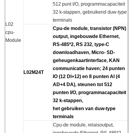
512 punt I/O, programmacapaciteit
32 k-stappen, gebruikend duw-type
terminals
L02
Cpu-de module, transistor (NPN)
cpu-
output, ingebouwde Ethernet,
Module
RS-485*2, RS 232, type-C
downloadhaven, Micro- SD-
geheugenkaartinterface, KAN
communicatie haven; 24 punten
L02M24T
IO (12 DI+12) en 8 punten AI (4
AD+4 DA), steunen tot 512
punten I/O, programmacapaciteit
32 k-stappen,
het gebruiken van duw-type
terminals
Cpu-de module, relaisoutput,
ingebouwde Ethernet, RS-485*2,