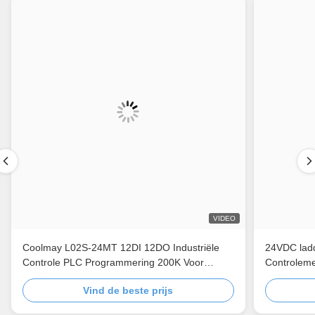
VIDEO
Coolmay L02S-24MT 12DI 12DO Industriële
24VDC ladd
Controle PLC Programmering 200K Voor
Controlem
Industriële Automatisering PLC 24VDC Ingang
Programme
Vind de beste prijs
Digitale Programmeerbare Controller