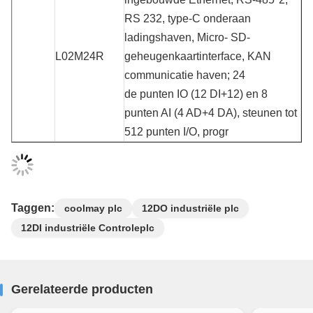
RS 232, type-C onderaan
ladingshaven, Micro- SD-
L02M24R
geheugenkaartinterface, KAN
communicatie haven; 24
de punten IO (12 DI+12) en 8
punten AI (4 AD+4 DA), steunen tot
512 punten I/O, progr
Taggen:
coolmay plc
12DO industriële plc
12DI industriële Controleplc
Gerelateerde producten