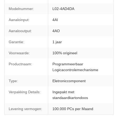
Modelnummer:
L02-4AD4DA
Aanaloinput:
4AI
Aanalooutput:
4AO
Garantie:
1 jaar
Voorwaarde:
100% origineel
Productnaam:
Programmeerbaar
Logicacontrolemechanisme
Type:
Eletroniccomponent
Verpakking Details:
Ingepakt met
standaardkartondoos
Levering vermogen:
100.000 PCs per Maand