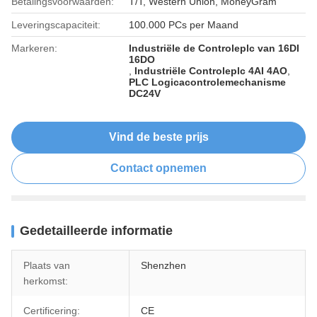
Betalingsvoorwaarden:
T/T, Western Union, MoneyGram
Leveringscapaciteit:
100.000 PCs per Maand
Markeren:
Industriële de Controleplc van 16DI
16DO
,
Industriële Controleplc 4AI 4AO
,
PLC Logicacontrolemechanisme
DC24V
Vind de beste prijs
Contact opnemen
Gedetailleerde informatie
Plaats van
Shenzhen
herkomst:
Certificering:
CE