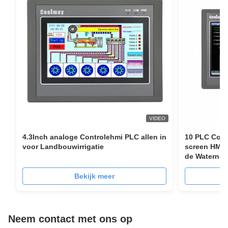
Vragen
VIDEO
4.3Inch analoge Controlehmi PLC allen in
10 PLC Com
voor Landbouwirrigatie
screen HMI v
de Waternev
Bekijk meer
Neem contact met ons op