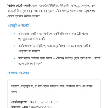
নিরাপদ পেমেন্ট পদ্ধতি:
আমরা ওয়েস্টার্ন ইউনিয়ন, উইচ্যাট, আলিپے, পেপ্যাল, এবং
আন্তর্জাতিক ব্যাংক ট্রান্সফার (T/T) গ্রহণ করি। সমস্ত লেনদেন AliExpress
ক্রেতা সুরক্ষার অধীনে সুরক্ষিত।
ওয়ারেন্টি ও সাপোর্ট
হার্ডওয়্যার ত্রুটি এবং সিস্টেমের ত্রুটিগুলি কভার করে 18 মাসের
প্রস্তুতকারকের ওয়ারেন্টি
কনফিগারেশন এবং ইন্টিগ্রেশনের জন্য রিমোট সহায়তার সাথে আজীবন
প্রযুক্তিগত সহায়তা
ক্ষতিগ্রস্ত চালানের জন্য রিটার্ন ও এক্সচেঞ্জ উপলব্ধ (ছবি প্রমাণ সহ 3 দিনের
মধ্যে যোগাযোগ করুন)
যোগাযোগের তথ্য
সহায়তা, ডকুমেন্টেশন, বা ফার্মওয়্যার ফাইলের জন্য, আমাদের সাথে যোগাযোগ
করুন:
হোয়াটসঅ্যাপ:
+86 199-2529-1353
উইচ্যাট:
+86 199-2529-1353