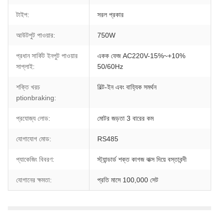
টাইপ:
সরল প্রকার
আউটপুট পাওয়ার:
750W
প্রধান সার্কিট ইনপুট পাওয়ার
একক ফেজ AC220V-15%~+10%
সাপ্লাই:
50/60Hz
শক্তি খরচ
বিল্ট-ইন এবং বাহ্যিক সমর্থন
ptionbraking:
প্রযোজ্য লোড:
মোটর জড়তা 3 বারের কম
যোগাযোগ মোড:
RS485
প্যাকেজিং বিবরণ:
স্ট্যান্ডার্ড শক্ত কাগজ বাক্স দিয়ে বস্তাবন্দী
যোগানের ক্ষমতা:
প্রতি মাসে 100,000 সেট