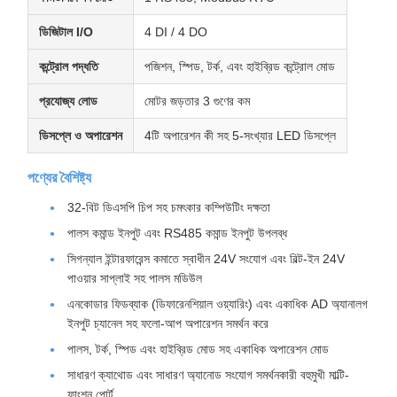
ডিজিটাল I/O
4 DI / 4 DO
কন্ট্রোল পদ্ধতি
পজিশন, স্পিড, টর্ক, এবং হাইব্রিড কন্ট্রোল মোড
প্রযোজ্য লোড
মোটর জড়তার 3 গুণের কম
ডিসপ্লে ও অপারেশন
4টি অপারেশন কী সহ 5-সংখ্যার LED ডিসপ্লে
পণ্যের বৈশিষ্ট্য
32-বিট ডিএসপি চিপ সহ চমৎকার কম্পিউটিং দক্ষতা
পালস কমান্ড ইনপুট এবং RS485 কমান্ড ইনপুট উপলব্ধ
সিগন্যাল ইন্টারফারেন্স কমাতে স্বাধীন 24V সংযোগ এবং বিল্ট-ইন 24V
পাওয়ার সাপ্লাই সহ পালস মডিউল
এনকোডার ফিডব্যাক (ডিফারেনশিয়াল ওয়্যারিং) এবং একাধিক AD অ্যানালগ
ইনপুট চ্যানেল সহ ফলো-আপ অপারেশন সমর্থন করে
পালস, টর্ক, স্পিড এবং হাইব্রিড মোড সহ একাধিক অপারেশন মোড
সাধারণ ক্যাথোড এবং সাধারণ অ্যানোড সংযোগ সমর্থনকারী বহুমুখী মাল্টি-
ফাংশন পোর্ট