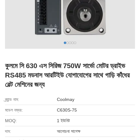
কুলমে সি 630 এস সিরিজ 750W সার্ভো মোটর ড্রাইভ
RS485 মডবাস আরটিইউ যোগাযোগের সাথে গাড়ি কাঁধের
বেল্ট মেশিনের জন্য
ব্র্যান্ড নাম:
Coolmay
মডেল নম্বর:
C630S-75
MOQ:
1 ইউনিট
দাম:
আলোচনা সাপেক্ষ