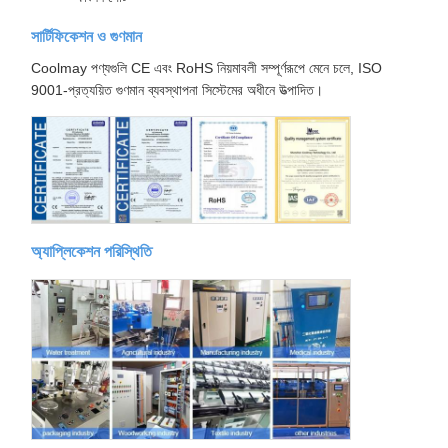
সার্টিফিকেশন ও গুণমান
Coolmay পণ্যগুলি CE এবং RoHS নিয়মাবলী সম্পূর্ণরূপে মেনে চলে, ISO
9001-প্রত্যয়িত গুণমান ব্যবস্থাপনা সিস্টেমের অধীনে উত্পাদিত।
অ্যাপ্লিকেশন পরিস্থিতি