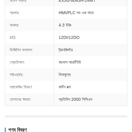
মডেল নম্বার:
EX3G-8043H-24MT
প্রকার:
HMI/PLC সব এক সাথে
আকার:
4.3 ইঞ্চি
I/O:
12DI/12DO
ডিজিটাল ফলাফল:
ট্রানজিস্টর
প্রোটোকল:
মডবাস আরটিইউ
সফ্টওয়্যার:
বিনামূল্যে
প্যাকেজিং বিবরণ:
কার্টন বক্স
যোগানের ক্ষমতা:
প্রতিদিন 2000 পিসিএস
পণ্য বিবরণ