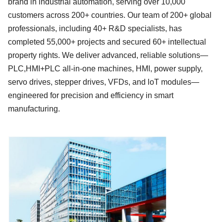
brand in industrial automation, serving over
10
,000
customers across
200
+ countries. Our team of
2
00+ global
professionals, including
4
0+ R&D specialists, has
completed
5
5,000+ projects and secured
6
0+ intellectual
property rights. We deliver advanc
ed, reliable solutions—
PLC,HMI
+
PLC all-in-one machines, HMI, power supply,
servo
drives, stepper
drives, VFDs, and loT modules
—
engineered for precision and efficiency in smart
manufacturing.