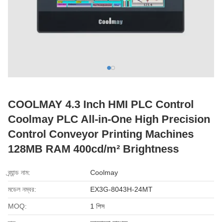
COOLMAY 4.3 Inch HMI PLC Control
Coolmay PLC All-in-One High Precision
Control Conveyor Printing Machines
128MB RAM 400cd/m² Brightness
ব্র্যান্ড নাম:
Coolmay
মডেল নম্বর:
EX3G-8043H-24MT
MOQ:
1 পিস