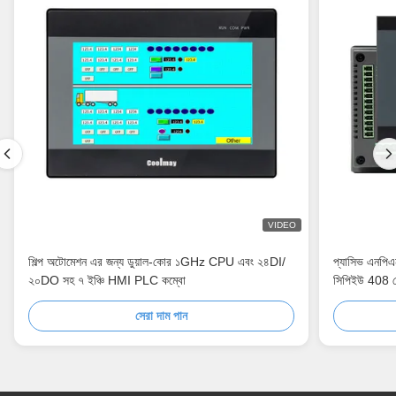
VIDEO
শিল্প অটোমেশন এর জন্য ডুয়াল-কোর ১GHz CPU এবং ২৪DI/
প্যাসিভ এনপিএন
২০DO সহ ৭ ইঞ্চি HMI PLC কম্বো
সিপিইউ 408 মে
সেরা দাম পান