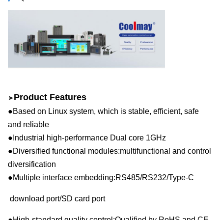
Product Features
➤
●Based on Linux system, which is stable, efficient, safe
and reliable
●Industrial high-performance
D
ual core
1GHz
●Diversified functional modules:multifunctional and control
diversification
●Multiple interface embedding:RS48
5
/
RS
232
/
Type-C
download p
ort/SD card port
●High-standard quality control:Qualified by RoHS and CE