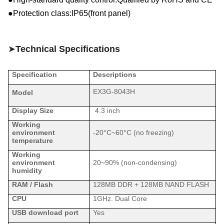
●Protection class:IP6
5
(
front panel
)
➤
Technical Specifications
Specification
Descriptions
EX3G-8043H
Model
Display Size
4.3 inch
Working
environment
-20°C~
60
°C (no freezing)
temperature
Working
environment
20
~9
0
% (non-condensing)
humidity
RAM / Flash
128MB DDR + 128MB
NAND
FLASH
CPU
1GHz. Dual Core
USB download port
Yes