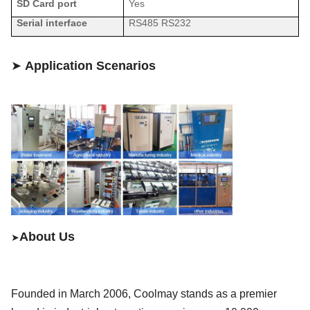
SD Card
port
Yes
Serial interface
RS485
RS
232
➤
Application Scenarios
About Us
➤
Founded in March 200
6
,
Coolmay
stands as a premier