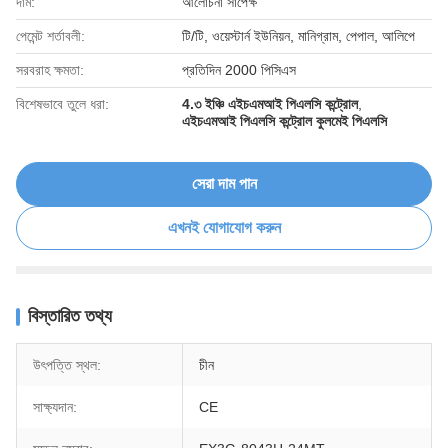
দাম:
আলোচনা সাপেক্ষ
পেমেন্ট শর্তাবলী:
টি/টি, ওয়েস্টার্ন ইউনিয়ন, মানিগ্রাম, পেপাল, আলিপে
সরবরাহ ক্ষমতা:
প্রতিদিন 2000 পিসিএস
বিশেষভাবে তুলে ধরা:
4.৩ ইঞ্চি এইচএমআই পিএলসি কন্ট্রোল
,
এইচএমআই পিএলসি কন্ট্রোল কুলমেই পিএলসি
সেরা দাম পান
এখনই যোগাযোগ করুন
বিস্তারিত তথ্য
উৎপত্তি স্থল:
চীন
সাক্ষ্যদান:
CE