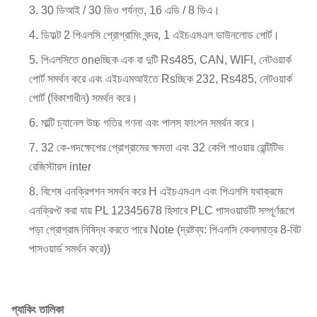
30 ডিআই / 30 ডিও পর্যন্ত, 16 এডি / 8 ডিএ।
ডিফল্ট 2 পিএলসি প্রোগ্রামিং বন্দর, 1 এইচএমএল ডাউনলোড পোর্ট।
পিএলসিতে oneচ্ছিক এক বা দুটি Rs485, CAN, WIFl, নেটওয়ার্ক
পোর্ট সমর্থন করে এবং এইচএমআইতে Rsচ্ছিক 232, Rs485, নেটওয়ার্ক
পোর্ট (বিকাশাধীন) সমর্থন করে।
মাল্টি চ্যানেল উচ্চ গতির গণনা এবং পালস ফাংশন সমর্থন করে।
32 কে-পদক্ষেপের প্রোগ্রামের ক্ষমতা এবং 32 কেপি পাওয়ার রেন্টিটিভ
রেজিস্টারস inter
বিশেষ এনক্রিপশন সমর্থন করে H এইচএমএল এবং পিএলসি যথাক্রমে
এনক্রিপ্ট করা যায় PL 12345678 হিসাবে PLC পাসওয়ার্ডটি সম্পূর্ণরূপে
পড়া প্রোগ্রাম নিষিদ্ধ করতে পারে Note (দ্রষ্টব্য: পিএলসি কেবলমাত্র 8-বিট
পাসওয়ার্ড সমর্থন করে))
প্যাকিং তালিকা