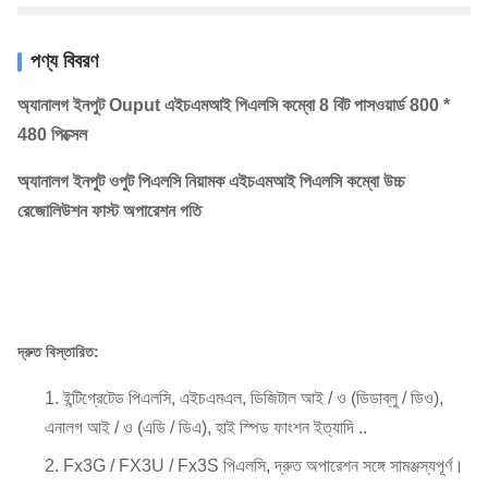
পণ্য বিবরণ
অ্যানালগ ইনপুট Ouput এইচএমআই পিএলসি কম্বো 8 বিট পাসওয়ার্ড 800 *
480 পিক্সেল
অ্যানালগ ইনপুট ওপুট পিএলসি নিয়ামক এইচএমআই পিএলসি কম্বো উচ্চ
রেজোলিউশন ফাস্ট অপারেশন গতি
দ্রুত বিস্তারিত:
ইন্টিগ্রেটেড পিএলসি, এইচএমএল, ডিজিটাল আই / ও (ডিডাব্লু / ডিও),
এনালগ আই / ও (এডি / ডিএ), হাই স্পিড ফাংশন ইত্যাদি ..
Fx3G / FX3U / Fx3S পিএলসি, দ্রুত অপারেশন সঙ্গে সামঞ্জস্যপূর্ণ।