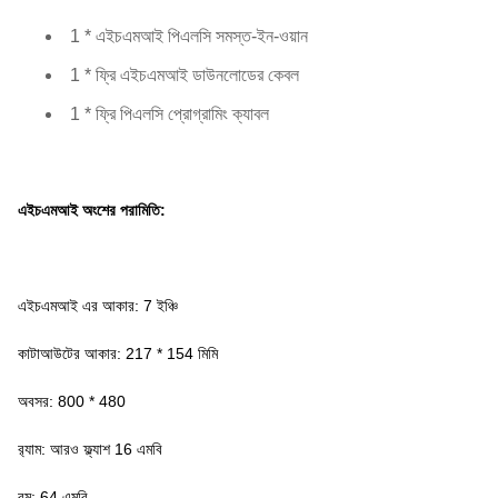
1 * এইচএমআই পিএলসি সমস্ত-ইন-ওয়ান
1 * ফ্রি এইচএমআই ডাউনলোডের কেবল
1 * ফ্রি পিএলসি প্রোগ্রামিং ক্যাবল
এইচএমআই অংশের পরামিতি:
এইচএমআই এর আকার: 7 ইঞ্চি
কাটাআউটের আকার: 217 * 154 মিমি
অবসর: 800 * 480
র‌্যাম: আরও ফ্ল্যাশ 16 এমবি
রম: 64 এমবি