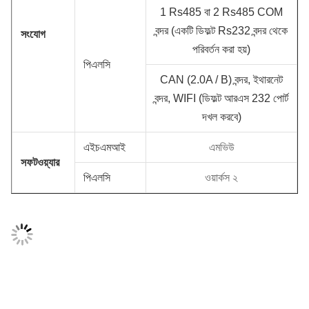
1 Rs485 বা 2 Rs485 COM
বন্দর (একটি ডিফল্ট Rs232 বন্দর থেকে
সংযোগ
পরিবর্তন করা হয়)
পিএলসি
CAN (2.0A / B) বন্দর, ইথারনেট
বন্দর, WIFI (ডিফল্ট আরএস 232 পোর্ট
দখল করবে)
এইচএমআই
এমভিউ
সফটওয়্যার
পিএলসি
ওয়ার্কস ২