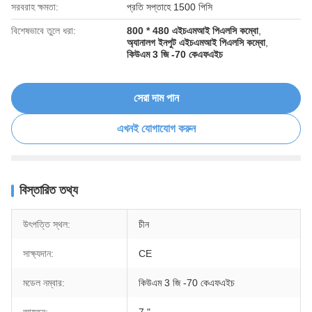
সরবরাহ ক্ষমতা:
প্রতি সপ্তাহে 1500 পিসি
বিশেষভাবে তুলে ধরা:
800 * 480 এইচএমআই পিএলসি কম্বো
,
অ্যানালগ ইনপুট এইচএমআই পিএলসি কম্বো
,
কিউএম 3 জি -70 কেএফএইচ
সেরা দাম পান
এখনই যোগাযোগ করুন
বিস্তারিত তথ্য
উৎপত্তি স্থল:
চীন
সাক্ষ্যদান:
CE
মডেল নম্বার:
কিউএম 3 জি -70 কেএফএইচ