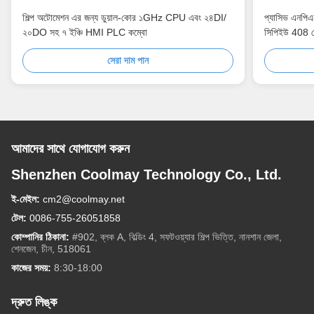
শিল্প অটোমেশন এর জন্য ডুয়াল-কোর ১GHz CPU এবং ২৪DI/
প্যাসিভ এনপিএন
২০DO সহ ৭ ইঞ্চি HMI PLC কম্বো
সিপিইউ 408 মে
সেরা দাম পান
আমাদের সাথে যোগাযোগ করুন
Shenzhen Coolmay Technology Co., Ltd.
ই-মেইল:
cm2@coolmay.net
টেল:
0086-755-26051858
কোম্পানির ঠিকানা:
#902, ব্লক A, বিল্ডিং 4, সফটওয়্যার শিল্প ভিত্তি, নানশান জেলা,
শেনজেন, চীন, 518061
কাজের সময়:
8:30-18:00
দ্রুত লিঙ্ক