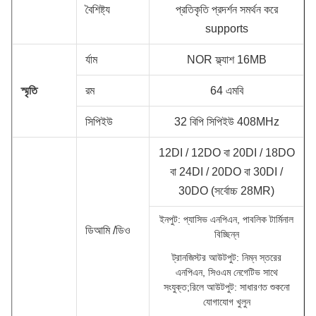
বৈশিষ্ট্য
প্রতিকৃতি প্রদর্শন সমর্থন করে
supports
র্যাম
NOR ফ্ল্যাশ 16MB
স্মৃতি
রম
64 এমবি
সিপিইউ
32 বিপি সিপিইউ 408MHz
12DI / 12DO বা 20DI / 18DO
বা 24DI / 20DO বা 30DI /
30DO (সর্বোচ্চ 28MR)
ইনপুট: প্যাসিভ এনপিএন, পাবলিক টার্মিনাল
ডি
আমি /
ডি
ও
বিচ্ছিন্ন
ট্রানজিস্টর আউটপুট: নিম্ন স্তরের
এনপিএন, সিওএম নেগেটিভ সাথে
সংযুক্ত;রিলে আউটপুট:
সাধারণত শুকনো
যোগাযোগ খুলুন