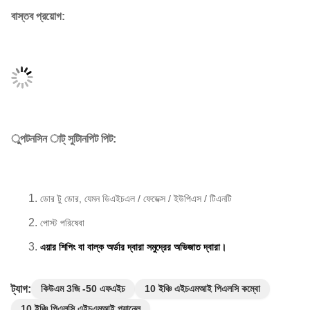
বাস্তব প্রয়োগ:
ুপটনসিন াট্ সুটািনপিট পিট:
ডোর টু ডোর, যেমন ডিএইচএল / ফেডেক্স / ইউপিএস / টিএনটি
পোস্ট পরিষেবা
এয়ার শিপিং বা বাল্ক অর্ডার দ্বারা সমুদ্রের অভিজাত দ্বারা।
ট্যাগ:
কিউএম 3জি -50 এফএইচ
10 ইঞ্চি এইচএমআই পিএলসি কম্বো
10 ইঞ্চি পিএলসি এইচএমআই প্যানেল