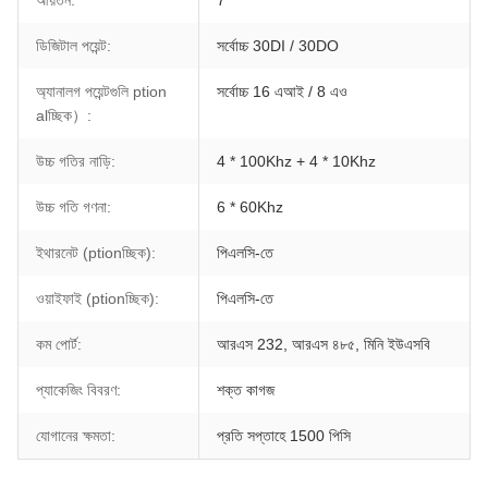
আয়তন:
7 "
ডিজিটাল পয়েন্ট:
সর্বোচ্চ 30DI / 30DO
অ্যানালগ পয়েন্টগুলি ption
সর্বোচ্চ 16 এআই / 8 এও
alচ্ছিক）:
উচ্চ গতির নাড়ি:
4 * 100Khz + 4 * 10Khz
উচ্চ গতি গণনা:
6 * 60Khz
ইথারনেট (ptionচ্ছিক):
পিএলসি-তে
ওয়াইফাই (ptionচ্ছিক):
পিএলসি-তে
কম পোর্ট:
আরএস 232, আরএস ৪৮৫, মিনি ইউএসবি
প্যাকেজিং বিবরণ:
শক্ত কাগজ
যোগানের ক্ষমতা:
প্রতি সপ্তাহে 1500 পিসি