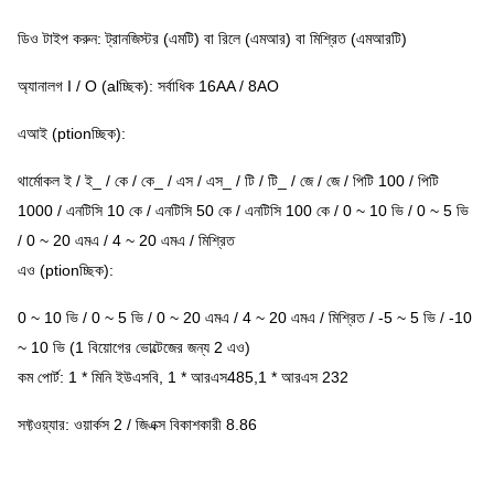
ডিও টাইপ করুন: ট্রানজিস্টর (এমটি) বা রিলে (এমআর) বা মিশ্রিত (এমআরটি)
অ্যানালগ I / O (alচ্ছিক): সর্বাধিক 16AA / 8AO
এআই (ptionচ্ছিক):
থার্মোকল ই / ই_ / কে / কে_ / এস / এস_ / টি / টি_ / জে / জে / পিটি 100 / পিটি
1000 / এনটিসি 10 কে / এনটিসি 50 কে / এনটিসি 100 কে / 0 ~ 10 ভি / 0 ~ 5 ভি
/ 0 ~ 20 এমএ / 4 ~ 20 এমএ / মিশ্রিত
এও (ptionচ্ছিক):
0 ~ 10 ভি / 0 ~ 5 ভি / 0 ~ 20 এমএ / 4 ~ 20 এমএ / মিশ্রিত / -5 ~ 5 ভি / -10
~ 10 ভি (1 বিয়োগের ভোল্টেজের জন্য 2 এও)
কম পোর্ট: 1 * মিনি ইউএসবি, 1 * আরএস485,1 * আরএস 232
সফ্টওয়্যার: ওয়ার্কস 2 / জিএক্স বিকাশকারী 8.86