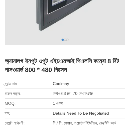
অ্যানালগ ইনপুট ওপুট এইচএমআই পিএলসি কম্বো 8 বিট
পাসওয়ার্ড 800 * 480 পিক্সেল
ব্র্যান্ড নাম:
Coolmay
মডেল নম্বর:
কিউএম 3 জি -70 কেএফএইচ
MOQ:
1 একক
দাম:
Details Need To Be Negotiated
পেমেন্ট শর্তাবলী:
টি / টি, পেপাল, ওয়েস্টার্ন ইউনিয়ন, ক্রেডিট কার্ড