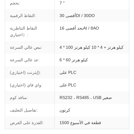
7 "
بحجم:
أقصى 30DI / 30DO
النقاط الرقمية:
بحد أقصى 16AI / 8AO
النقاط التناظرية
اختياري）:
4 * 100 كيلو هرتز + 4 * 10 كيلو هرتز
نبض عالي السرعة:
6 * 60 كيلو هرتز
عد عالي السرعة:
على PLC
إيثرنت (اختياري)):
على PLC
واي فاي (اختياري):
RS232 ، RS485 ، USB صغير
منافذ كوم:
كرتون
تفاصيل التغليف:
1500 قطعة في الأسبوع
القدرة على العرض: