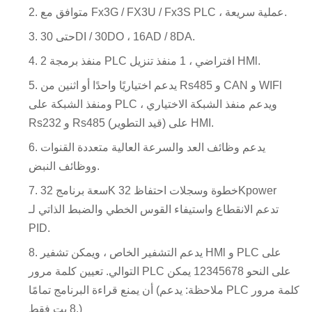
متوافق مع Fx3G / FX3U / Fx3S PLC ، عملية سريعة.
حتى 30DI / 30DO ، 16AD / 8DA.
2 منفذ برمجة PLC افتراضي ، 1 منفذ تنزيل HMl.
يدعم اختياريًا واحدًا أو اثنين من Rs485 و CAN و WIFl
ومنفذ الشبكة على PLC ، ويدعم منفذ الشبكة الاختياري
Rs232 و Rs485 (قيد التطوير) على HMI.
يدعم وظائف العد والسرعة العالية متعددة القنوات
ووظائف النبض.
سعة برنامج 32K خطوة وسجلات احتفاظ 32Kpower
تدعم الانقطاع واستيفاء القوس الخطي والضبط الذاتي لـ
PID.
يدعم التشفير الخاص ، ويمكن تشفير HMl و PLC على
التوالي. تعيين كلمة مرور PLC على النحو 12345678 يمكن
أن يمنع قراءة البرنامج تمامًا (ملاحظة: يدعم PLC كلمة مرور
8 بت فقط.)