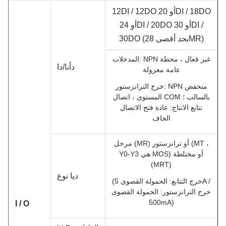
12DI / 12DO أو 20DI / 18DO
أو 24DI / 20DO أو 30DI /
30DO (بحد أقصى 28MR)
المدخلات: NPN غير فعال ، محطة
د
أنا/
د
ا
عامة معزولة
خرج الترانزستور: NPN منخفض
المستوى ، اتصال COM بالسالب ؛
تتابع الانتاج:
عادة فتح الاتصال
الجاف
مرحل (MR) أو ترانزستور (MT ،
Y0-Y3 هي MOS) أو مختلطة
(MRT)
د
يا نوع
(خرج التتابع: الحمولة القصوى 5A /
خرج الترانزستور: الحمولة القصوى
500mA)
I / O