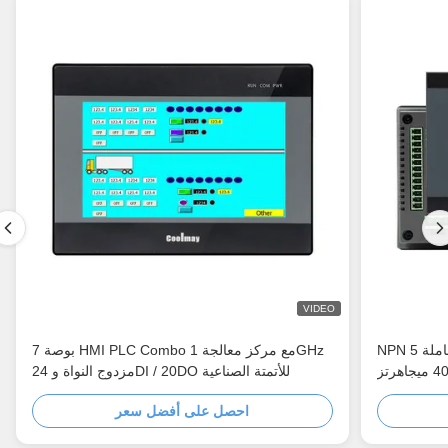
VIDEO
NPN 5 بوصة تعمل باللمس الخاملة PLC كومبو 32
7 بوصة HMI PLC Combo مع مركز معالجة 1GHz
مزدوج النواة و 24DI / 20DO للأتمتة الصناعية
احصل على أفضل سعر