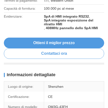
Termini di pagamento:
T/T, Western Union
Capacità di fornitura:
100.000 pc al mese
Evidenziare:
SpA di HMI integrato RS232
,
SpA integrato esposizione del
ritratto HMI
,
408MHz pannello dello SpA HMI
Ottieni il miglior prezzo
Contattaci ora
Informazioni dettagliate
Luogo di origine:
Shenzhen
Certificazione:
CE
Numero di modello:
QM3G-43FH