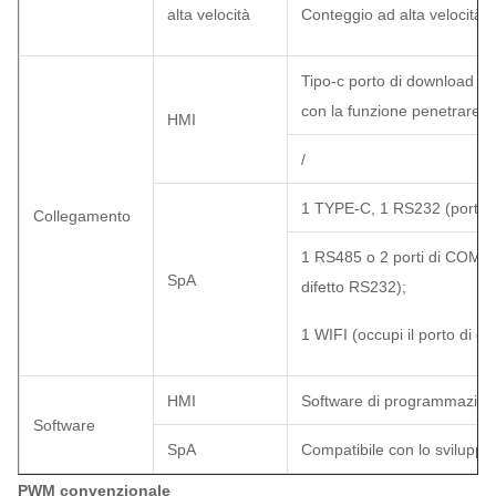
alta velocità
Conteggio ad alta velocità +
Tipo-c porto di download di
con la funzione penetrare 
HMI
/
1 TYPE-C, 1 RS232 (porto 
Collegamento
1 RS485 o 2 porti di COM RS
SpA
difetto RS232);
1 WIFI (occupi il porto di d
HMI
Software di programmazion
Software
SpA
Compatibile con lo sviluppa
PWM convenzionale