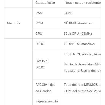
Caratteristica
il touch screen resistente 60
RAM
64MB
Memoria
ROM
NÉ 8MB istantaneo
CPU
32bit CPU 408MHz
DI/DO
12DI/12DO massimo
Input: NPN passivo, termina
Livello di
Uscita del transistor: NPN a
DI/DO
negazione; Uscita del relè
FACCIA il tipo
Tubo del relè MR/MOS, tub
ed il carico
COM del punto 5A/12; SIG.:
Ingresso/uscita