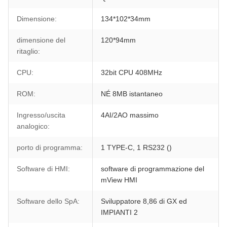
Dimensione:
134*102*34mm
dimensione del
120*94mm
ritaglio:
CPU:
32bit CPU 408MHz
ROM:
NÉ 8MB istantaneo
Ingresso/uscita
4AI/2AO massimo
analogico:
porto di programma:
1 TYPE-C, 1 RS232 ()
Software di HMI:
software di programmazione del
mView HMI
Software dello SpA:
Sviluppatore 8,86 di GX ed
IMPIANTI 2