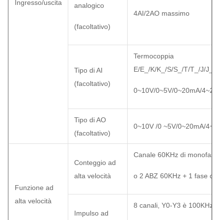
Ingresso/uscita
analogico
4AI/2AO massimo
(facoltativo)
Termocoppia
E/E_/K/K_/S/S_/T/T_/J/J
Tipo di AI
(facoltativo)
0~10V/0~5V/0~20mA/4~20m
Tipo di AO
0~10V /0 ~5V/0~20mA/4~20
(facoltativo)
Canale 60KHz di monofase 
Conteggio ad
alta velocità
o 2 ABZ 60KHz + 1 fase di ab
Funzione ad
alta velocità
8 canali, Y0-Y3 è 100KHz,
Impulso ad