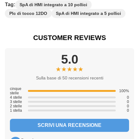
Tag:
SpA di HMI integrato a 10 pollici
Plc di tocco 12DO
SpA di HMI integrato a 5 pollici
CUSTOMER REVIEWS
5.0
★★★★★
★★★★★
Sulla base di 50 recensioni recenti
cinque
100%
stelle
4 stelle
0
3 stelle
0
2 stelle
0
1 stella
0
SCRIVI UNA RECENSIONE