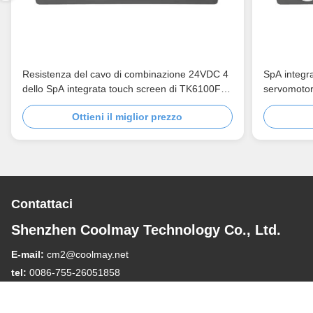
Resistenza del cavo di combinazione 24VDC 4
SpA integr
dello SpA integrata touch screen di TK6100FH
servomoto
HMI
2DA
Ottieni il miglior prezzo
Contattaci
Shenzhen Coolmay Technology Co., Ltd.
E-mail:
cm2@coolmay.net
tel:
0086-755-26051858
Indirizzo aziendale:
#902, Blocco A, Edificio 4, Base
dell'Industria del Software, Distretto di Nanshan, Shenzhen, Cina,