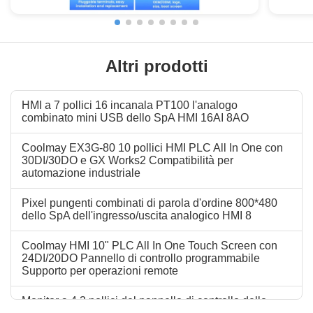
Altri prodotti
HMI a 7 pollici 16 incanala PT100 l'analogo
VIDEO
combinato mini USB dello SpA HMI 16AI 8AO
Controller All-In-One HMI PLC Serie
Coolm
Coolmay EX3G-80 10 pollici HMI PLC All In One con
Coolmay EX3U da 4.3 pollici con
PLC tu
30DI/30DO e GX Works2 Compatibilità per
12DI/12DO e RS232 RS485 per
servo
automazione industriale
l'automazione industriale
Ottieni Il Miglior Prezzo
Pixel pungenti combinati di parola d'ordine 800*480
dello SpA dell'ingresso/uscita analogico HMI 8
Coolmay HMI 10" PLC All In One Touch Screen con
24DI/20DO Pannello di controllo programmabile
Supporto per operazioni remote
Monitor a 4,3 pollici del pannello di controllo dello