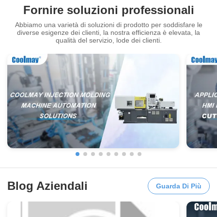
Fornire soluzioni professionali
Abbiamo una varietà di soluzioni di prodotto per soddisfare le
diverse esigenze dei clienti, la nostra efficienza è elevata, la
qualità del servizio, lode dei clienti.
VIDEO
7 inch Integrated HMI PLC COOLMAY with
Coolm
32K Retentive Register and 400MHz CPU
All-In
for Industrial Automation
RS232
Ottieni Il Miglior Prezzo
Alta integrazione + riduzione dei costi +
HMI P
personalizzazione: Coolmay apre una
macchi
Blog Aziendali
nuova era di automazione delle macchine
autom
Guarda Di Più
2026.03.01
2026.01
da stampaggio ad iniezione
tradiz
Spinto dagli obiettivi di doppia emissione di
In setto
carbonio e dalla necessità di modernizzare
calzatu