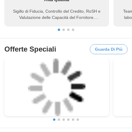
Sigillo di Fiducia, Controllo del Credito, RoSH e
Team
Valutazione delle Capacità del Fornitore.
labo
l'azienda ha un sistema di controllo qualità
colla
rigoroso e un laboratorio di test professionale.
Offerte Speciali
Guarda Di Più