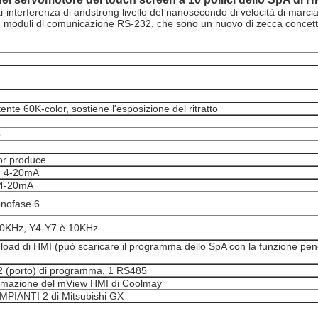
ti-interferenza di andstrong livello del nanosecondo di velocità di marcia
485, moduli di comunicazione RS-232, che sono un nuovo di zecca concetto
tente 60K-color, sostiene l'esposizione del ritratto
o
or produce
he 4-20mA
 4-20mA
nofase 6
00KHz, Y4-Y7 è 10KHz.
nload di HMI (può scaricare il programma dello SpA con la funzione pen
2 (porto) di programma, 1 RS485
mmazione del mView HMI di Coolmay
IMPIANTI 2 di Mitsubishi GX