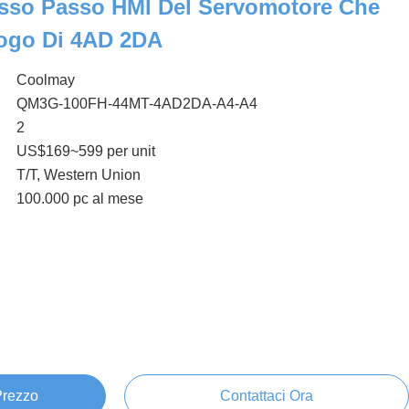
asso Passo HMI Del Servomotore Che
ogo Di 4AD 2DA
Coolmay
QM3G-100FH-44MT-4AD2DA-A4-A4
2
US$169~599 per unit
T/T, Western Union
100.000 pc al mese
 Prezzo
Contattaci Ora