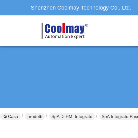
Shenzhen Coolmay Technology Co., Ltd.
Casa
prodotti
SpA Di HMI Integrato
SpA Integrato Pa