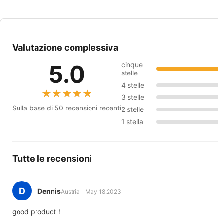
Valutazione complessiva
5.0
cinque
stelle
4 stelle
★★★★★
★★★★★
3 stelle
Sulla base di 50 recensioni recenti
2 stelle
1 stella
Tutte le recensioni
D
Dennis
Austria
May 18.2023
good product！