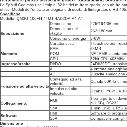
Lo SpA di Coolmay usa i chip di 32 bit del militare-grado, con abilità an
ottico. Moduli dell'entrata analogica e di uscita di Itintegrates e RS-
Specifiche
Modello: QM3G-100FH-44MT-4AD2DA-A4-A4
Dimensione
275*194*36mm
Dimensione del
262*180mm
ritaglio
Esposizione
Consumo di energia
6-8W
Caratteristica
il touch screen resis
RAM
64MB
Memoria
ROM
NÉ 16MB istantane
CPU
32bit CPU 408MHz
Ingresso/uscita
DI/DO
24DI/20DO, transist
AI
4 entrate analogic
AO
2 uscite analogiche
Conteggio ad alta
Canale 60KHz di mo
velocità
Funzione ad alta velocità
Impulso ad alta
8 canali, Y0-Y3 è 1
velocità
Tipo-b porto di dow
HMI
di USB), RS232
Collegamento
SpA
1 mini USB, 1 RS23
HMI
Software di progra
Software
SpA
Compatibile con gli 
Dimensione