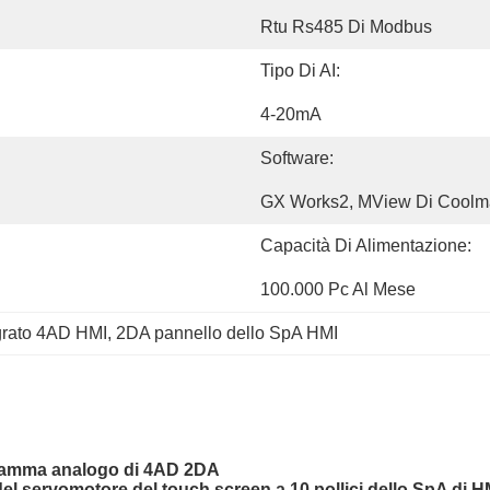
Rtu Rs485 Di Modbus
Tipo Di AI:
4-20mA
Software:
GX Works2, MView Di Coolm
Capacità Di Alimentazione:
100.000 Pc Al Mese
grato 4AD HMI
, 
2DA pannello dello SpA HMI
gramma analogo di 4AD 2DA
 servomotore del touch screen a 10 pollici dello SpA di H