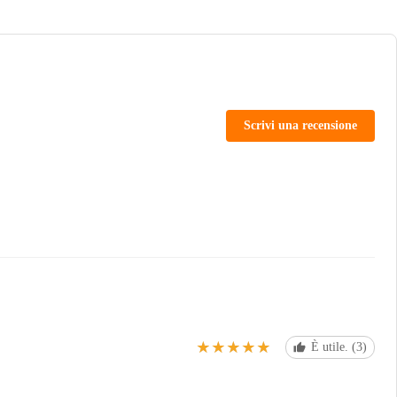
Scrivi una recensione
★★★★★
★★★★★
È utile. (3)