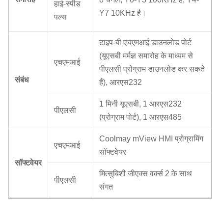
हाई-स्पीड
Y7 10KHz है।
पल्स
टाइप-बी एचएमआई डाउनलोड पोर्ट
(यूएसबी मर्मज्ञ समारोह के माध्यम से
एचएमआई
पीएलसी प्रोग्राम डाउनलोड कर सकते
संबंध
हैं), आरएस232
1 मिनी यूएसबी, 1 आरएस232
पीएलसी
(प्रोग्राम पोर्ट), 1 आरएस485
Coolmay mView HMI प्रोग्रामिंग
एचएमआई
सॉफ्टवेयर
सॉफ्टवेयर
मित्सुबिशी जीएक्स वर्क्स 2 के साथ
पीएलसी
संगत