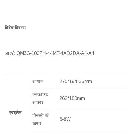
विशेष विवरण
आदर्श: QM3G-100FH-44MT-4AD2DA-A4-A4
आयाम
275*194*36mm
कटआउट
262*180mm
आकार
प्रदर्शन
बिजली की
6-8W
खपत