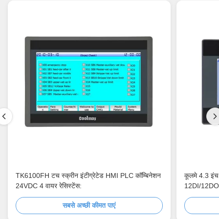
TK6100FH टच स्क्रीन इंटीग्रेटेड HMI PLC कॉम्बिनेशन
कूलमे 4.3 इंच
24VDC 4 वायर रेसिस्टेंस:
12DI/12DO 
सबसे अच्छी कीमत पाएं