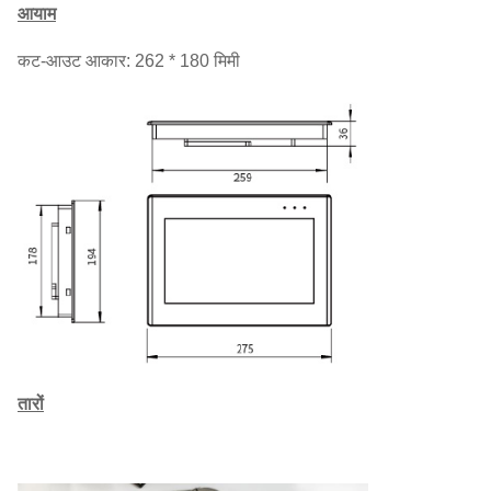
आयाम
कट-आउट आकार: 262 * 180 मिमी
तारों