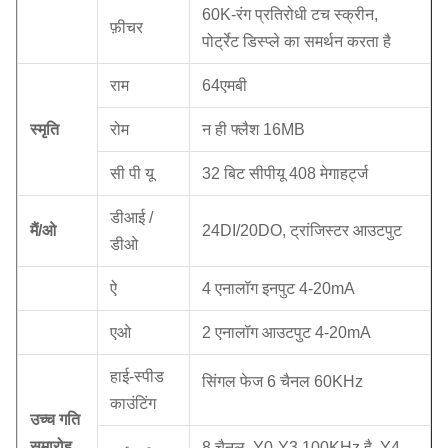
60K-रंग प्रतिरोधी टच स्क्रीन,
फ़ीचर
पोर्ट्रेट डिस्प्ले का समर्थन करता है
राम
64एमबी
स्मृति
रोम
न ही फ्लैश 16MB
सी पी यू
32 बिट सीपीयू 408 मेगाहर्ट्ज
डीआई /
मैं/ओ
24DI/20DO, ट्रांजिस्टर आउटपुट
डीओ
ऐ
4 एनालॉग इनपुट 4-20mA
एओ
2 एनालॉग आउटपुट 4-20mA
हाई-स्पीड
सिंगल फेज 6 चैनल 60KHz
काउंटिंग
उच्च गति
समारोह
8 चैनल, Y0-Y3 100KHz है, Y4-