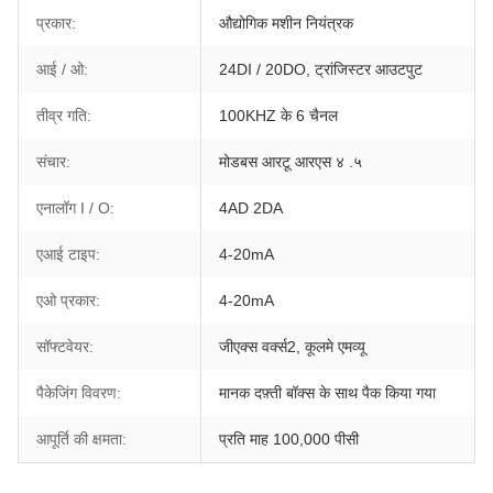
प्रकार:
औद्योगिक मशीन नियंत्रक
आई / ओ:
24DI / 20DO, ट्रांजिस्टर आउटपुट
तीव्र गति:
100KHZ के 6 चैनल
संचार:
मोडबस आरटू आरएस ४ .५
एनालॉग I / O:
4AD 2DA
एआई टाइप:
4-20mA
एओ प्रकार:
4-20mA
सॉफ्टवेयर:
जीएक्स वर्क्स2, कूलमे एमव्यू
पैकेजिंग विवरण:
मानक दफ़्ती बॉक्स के साथ पैक किया गया
आपूर्ति की क्षमता:
प्रति माह 100,000 पीसी