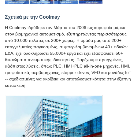
Σχετικά με την Coolmay
Η Coolmay ιδρύθηκε τον Μάρτιο του 2006 ως κορυφαία μάρκα
στον βιομηχανικό αυτοματισμό, εξυπηρετώντας περισσότερους
από 10.000 πελάτες σε 200+ χώρες. Η ομάδα μας από 200+
επαγγελματίες παγκοσμίως, συμπεριλαμβανομένων 40+ ειδικών
Ε&Α, έχει ολοκληρώσει 55.000+ έργα και έχει εξασφαλίσει 60+
δικαιώματα πνευματικής ιδιοκτησίας. Παρέχουμε προηγμένες,
αξιόπιστες λύσεις, όπως PLC, HMI+PLC all-in-one μηχανές, HMI,
τροφοδοτικά, σερβομηχανές, stepper drives, VFD και μονάδες IoT
-- σχεδιασμένες για ακρίβεια και αποτελεσματικότητα στην έξυπνη
κατασκευή.