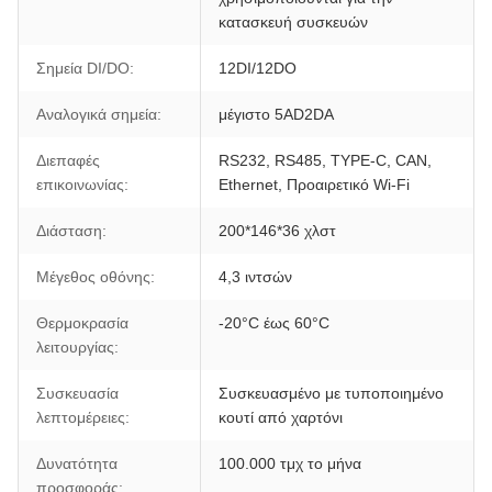
κατασκευή συσκευών
Σημεία DI/DO:
12DI/12DO
Αναλογικά σημεία:
μέγιστο 5AD2DA
Διεπαφές
RS232, RS485, TYPE-C, CAN,
επικοινωνίας:
Ethernet, Προαιρετικό Wi-Fi
Διάσταση:
200*146*36 χλστ
Μέγεθος οθόνης:
4,3 ιντσών
Θερμοκρασία
-20°C έως 60°C
λειτουργίας:
Συσκευασία
Συσκευασμένο με τυποποιημένο
λεπτομέρειες:
κουτί από χαρτόνι
Δυνατότητα
100.000 τμχ το μήνα
προσφοράς: