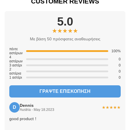
CUSTOMER REVIEWS
5.0
★★★★★
★★★★★
Με βάση 50 πρόσφατες αναθεωρήσεις
πέντε
100%
αστέρων
4
0
αστέρων
3 αστέρι
0
2
0
αστέρια
1 αστέρι
0
ΓΡΆΨΤΕ ΕΠΙΣΚΌΠΗΣΗ
Dennis
D
★★★★★
★★★★★
Austria - May 18.2023
good product！