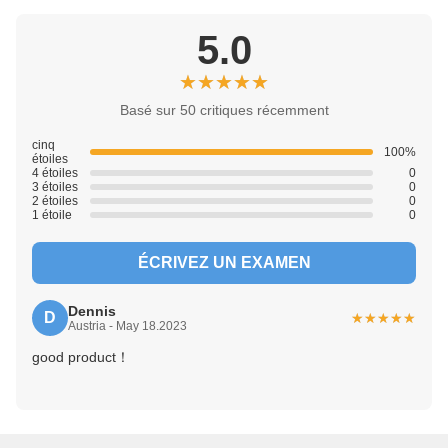
5.0
★★★★★
★★★★★
Basé sur 50 critiques récemment
cinq
100%
étoiles
4 étoiles
0
3 étoiles
0
2 étoiles
0
1 étoile
0
ÉCRIVEZ UN EXAMEN
Dennis
D
★★★★★
★★★★★
Austria - May 18.2023
good product！