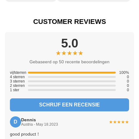
CUSTOMER REVIEWS
5.0
★★★★★
★★★★★
Gebaseerd op 50 recente beoordelingen
vijfsterren
100%
4 sterren
0
3 sterren
0
2 sterren
0
1 ster
0
SCHRIJF EEN RECENSIE
Dennis
D
★★★★★
★★★★★
Austria - May 18.2023
good product！