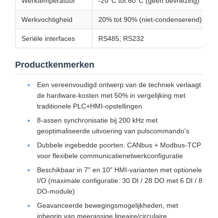
Werktemperatuur
-20°C tot 60°C (geen bevriezing)
Werkvochtigheid
20% tot 90% (niet-condenserend)
Seriële interfaces
RS485, RS232
Productkenmerken
Een vereenvoudigd ontwerp van de techniek verlaagt
de hardware-kosten met 50% in vergelijking met
traditionele PLC+HMI-opstellingen
8-assen synchronisatie bij 200 kHz met
geoptimaliseerde uitvoering van pulscommando's
Dubbele ingebedde poorten: CANbus + Modbus-TCP
voor flexibele communicatienetwerkconfiguratie
Beschikbaar in 7" en 10" HMI-varianten met optionele
I/O (maximale configuratie: 30 DI / 28 DO met 6 DI / 8
DO-module)
Geavanceerde bewegingsmogelijkheden, met
inbegrip van meerassige lineaire/circulaire