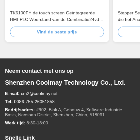
TK6100FH de touch screen Geïntegreerde
Stepper S
HMI-PLC Weerstand van de Combinatie24vdc
die het A
4 Draad
Vind de beste prijs
Neem contact met ons op
Shenzhen Coolmay Technology Co., Ltd.
E-mail:
cm2@coolmay.net
Tel:
0086-755-26051858
Bedrijfsadres:
#902, Blok A, Gebouw 4, Software Industrie
Basis, Nanshan District, Shenzhen, China, 518061
Werk tijd:
8:30-18:00
Snelle Link