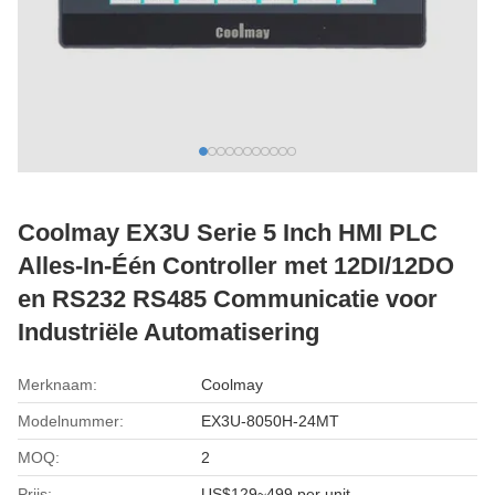
Coolmay EX3U Serie 5 Inch HMI PLC
Alles-In-Één Controller met 12DI/12DO
en RS232 RS485 Communicatie voor
Industriële Automatisering
Merknaam:
Coolmay
Modelnummer:
EX3U-8050H-24MT
MOQ:
2
Prijs:
US$129~499 per unit