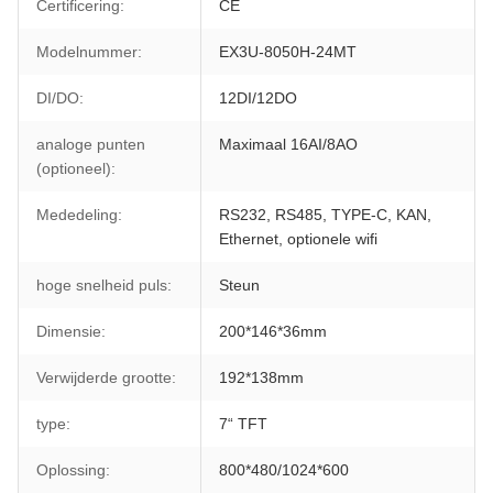
Certificering:
CE
Modelnummer:
EX3U-8050H-24MT
DI/DO:
12DI/12DO
analoge punten
Maximaal 16AI/8AO
(optioneel):
Mededeling:
RS232, RS485, TYPE-C, KAN,
Ethernet, optionele wifi
hoge snelheid puls:
Steun
Dimensie:
200*146*36mm
Verwijderde grootte:
192*138mm
type:
7“ TFT
Oplossing:
800*480/1024*600