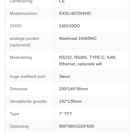
Certificering:
CE
Modelnummer:
EX3U-8070H/HD
DI/DO:
24DI/20DO
analoge punten
Maximaal 16AI/8AO
(optioneel):
Mededeling:
RS232, RS485, TYPE-C, KAN,
Ethernet, optionele wifi
hoge snelheid puls:
Steun
Dimensie:
200*146*36mm
Verwijderde grootte:
192*138mm
Type:
7“ TFT
Oplossing:
800*480/1024*600