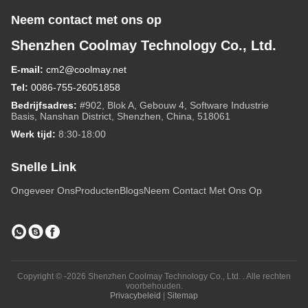
Neem contact met ons op
Shenzhen Coolmay Technology Co., Ltd.
E-mail:
cm2@coolmay.net
Tel:
0086-755-26051858
Bedrijfsadres:
#902, Blok A, Gebouw 4, Software Industrie
Basis, Nanshan District, Shenzhen, China, 518061
Werk tijd:
8:30-18:00
Snelle Link
Ongeveer Ons
Producten
Blogs
Neem Contact Met Ons Op
Copyright © -2026 Shenzhen Coolmay Technology Co., Ltd. . Alle rechten
voorbehouden.
Privacybeleid
|
Sitemap