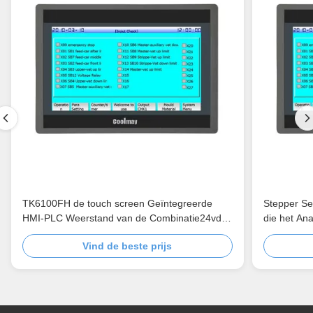
TK6100FH de touch screen Geïntegreerde
Stepper S
HMI-PLC Weerstand van de Combinatie24vdc
die het A
4 Draad
Vind de beste prijs