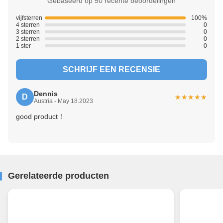
Gebaseerd op 50 recente beoordelingen
vijfsterren
100%
4 sterren
0
3 sterren
0
2 sterren
0
1 ster
0
SCHRIJF EEN RECENSIE
Dennis
D
★★★★★
★★★★★
Austria - May 18.2023
good product！
Gerelateerde producten