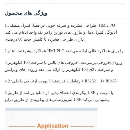
ویژگی های محصول
طراحی فشرده و صرفه جویی در فضا: کنترل منطقی، HMI، I/O
1.
آنالوگ، کنترل دما، و ماژول های توزین را در یک واحد ادغام می کند.
دارای طراحی فشرده با کاهش حجم 60 درصدی.
عملکرد پیشرفته: ادغام HMI-PLC را برای عملکرد عالی ارائه می دهد.
2.
ورودی/خروجی پرسرعت: خروجی های پالس با سرعت 100 کیلوهرتز
3.
و سرعت بالای 100 کیلوهرتز را ارائه می دهد.
ورودی های ویرایش
ارتباطات قدرتمند: 3 پورت ارتباطی داخلی: 2x RS232 + 1x RS485.
4.
پیکربندی انعطاف‌پذیر: از دانلود برنامه از طریق USB یا اترنت و
5.
به‌روزرسانی‌های پیکربندی از طریق درایو USB پشتیبانی می‌کند.