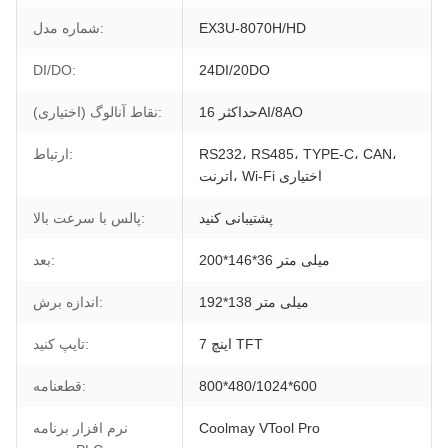
EX3U-8070H/HD
شماره مدل:
DI/DO:
24DI/20DO
حداکثر 16AI/8AO
نقاط آنالوگ (اختیاری):
RS232، RS485، TYPE-C، CAN،
ارتباط:
اترنت، Wi-Fi اختیاری
پشتیبانی کنید
پالس با سرعت بالا:
200*146*36 میلی متر
بعد:
192*138 میلی متر
اندازه برش:
7 اینچ TFT
تایپ کنید:
800*480/1024*600
قطعنامه:
Coolmay VTool Pro
نرم افزار برنامه