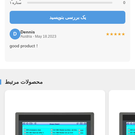
0
۱ ستاره
یک بررسی بنویسید
Dennis
D
★★★★★
★★★★★
Austria - May 18.2023
good product！
محصولات مرتبط