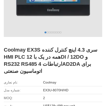
Coolmay EX3S سری 4.3 اینچ کنترل کننده
HMI PLC همه در یک با 12DI / 12DO و
RS232 RS485 ارتباطات 4AD2DA برای
اتوماسیون صنعتی
Coolmay
نام تجاری:
EX3U-8070H/HD
شماره مدل:
MOQ:
2
US$129~499 per unit
قیمت: