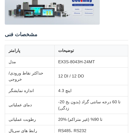
مشخصات فنی
توضیحات
پارامتر
EX3S-8043H-24MT
مدل
حداکثر نقاط ورودی/
12 DI / 12 DO
خروجی
4.3 اینچ
اندازه نمایشگر
-20 تا 60 درجه سانتی گراد (بدون یخ
دمای عملیاتی
زدگی)
20% تا 90% (غیر متراکم)
رطوبت عملیاتی
RS485، RS232
رابط های سریال