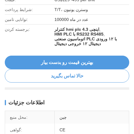
T/T، وسترن یونیون
شرایط پرداخت:
100000 عدد در ماه
توانایی تامین:
,
کنترلر hmi plc 4.3 اینچی
برجسته کردن:
,
HMI PLC با RS232 RS485
اتوماسیون صنعتی PLC با ۱۲ ورودی
دیجیتال ۱۲ خروجی دیجیتال
بهترین قیمت رو بدست بیار
حالا تماس بگیرید
اطلاعات جزئیات
چین
محل منبع:
CE
گواهی: