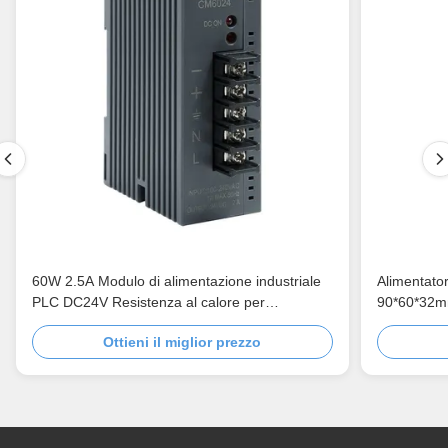
60W 2.5A Modulo di alimentazione industriale
Alimentato
PLC DC24V Resistenza al calore per
90*60*32mm
l'automazione
63HZ
Ottieni il miglior prezzo