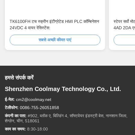
TK6100FH टच स्क्रीन इंटीग्रेटेड HMI PLC कॉम्बिनेशन
स्टेपर सर्वो म
24VDC 4 वायर रेसिस्टेंस:
4AD 2DA एन
सबसे अच्छी कीमत पाएं
हमसे संपर्क करें
Shenzhen Coolmay Technology Co., Ltd.
ई-मेल:
cm2@coolmay.net
टेलीफोन:
0086-755-26051858
कंपनी का पता:
#902, ब्लॉक ए, बिल्डिंग 4, सॉफ्टवेयर इंडस्ट्री बेस, नानशान जिला,
शेन्ज़ेन, चीन, 518061
काम का समय:
8:30-18:00