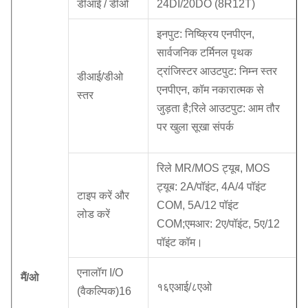
डीआई / डीओ
24DI/20DO (8R12T)
इनपुट: निष्क्रिय एनपीएन,
सार्वजनिक टर्मिनल पृथक
ट्रांजिस्टर आउटपुट: निम्न स्तर
डीआई/डीओ
एनपीएन, कॉम नकारात्मक से
स्तर
जुड़ता है;रिले आउटपुट: आम तौर
पर खुला सूखा संपर्क
रिले MR/MOS ट्यूब, MOS
ट्यूब: 2A/पॉइंट, 4A/4 पॉइंट
टाइप करें और
COM, 5A/12 पॉइंट
लोड करें
COM;एमआर: 2ए/पॉइंट, 5ए/12
पॉइंट कॉम।
एनालॉग I/O
मैं/ओ
१६एआई/८एओ
(वैकल्पिक)16