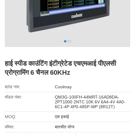
हाई स्पीड काउंटिंग इंटीग्रेटेड एचएमआई पीएलसी
प्रोग्रामिंग 6 चैनल 60KHz
ब्रांड नाम:
Coolmay
मॉडल नंबर:
QM3G-100FH-44MRT-16AD8DA-
2PT1000 2NTC 10K 6V 6A4-4V 4A0-
6C1-4P 4P0-485P-WP (8R12T)
MOQ:
एक इकाई
कीमत:
बातचीत योग्य