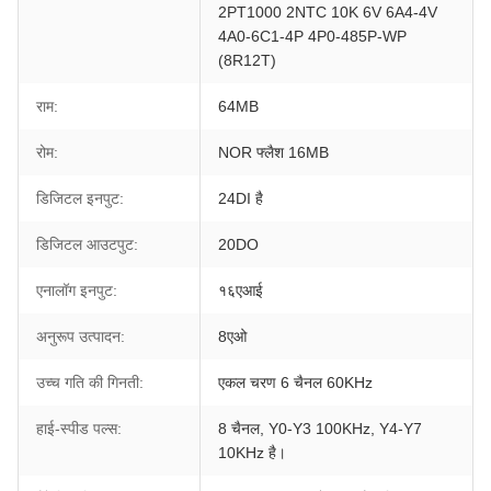
2PT1000 2NTC 10K 6V 6A4-4V
4A0-6C1-4P 4P0-485P-WP
(8R12T)
राम:
64MB
रोम:
NOR फ्लैश 16MB
डिजिटल इनपुट:
24DI है
डिजिटल आउटपुट:
20DO
एनालॉग इनपुट:
१६एआई
अनुरूप उत्पादन:
8एओ
उच्च गति की गिनती:
एकल चरण 6 चैनल 60KHz
हाई-स्पीड पल्स:
8 चैनल, Y0-Y3 100KHz, Y4-Y7
10KHz है।