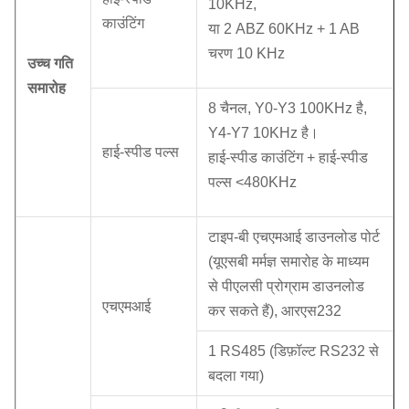
10KHz,
काउंटिंग
या 2 ABZ 60KHz + 1 AB
चरण 10 KHz
उच्च गति
समारोह
8 चैनल, Y0-Y3 100KHz है,
Y4-Y7 10KHz है।
हाई-स्पीड पल्स
हाई-स्पीड काउंटिंग + हाई-स्पीड
पल्स <480KHz
टाइप-बी एचएमआई डाउनलोड पोर्ट
(यूएसबी मर्मज्ञ समारोह के माध्यम
से पीएलसी प्रोग्राम डाउनलोड
एचएमआई
कर सकते हैं), आरएस232
1 RS485 (डिफ़ॉल्ट RS232 से
बदला गया)