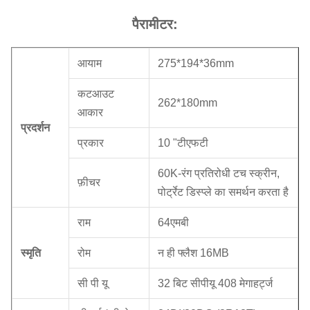
पैरामीटर:
आयाम
275*194*36mm
कटआउट
262*180mm
आकार
प्रदर्शन
प्रकार
10 "टीएफटी
60K-रंग प्रतिरोधी टच स्क्रीन,
फ़ीचर
पोर्ट्रेट डिस्प्ले का समर्थन करता है
राम
64एमबी
स्मृति
रोम
न ही फ्लैश 16MB
सी पी यू
32 बिट सीपीयू 408 मेगाहर्ट्ज