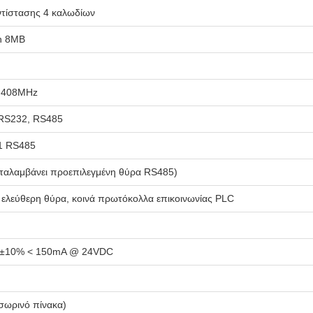
ντίστασης 4 καλωδίων
h 8MB
U 408MHz
 RS232, RS485
1 RS485
αταλαμβάνει προεπιλεγμένη θύρα RS485)
λεύθερη θύρα, κοινά πρωτόκολλα επικοινωνίας PLC
±10% < 150mA @ 24VDC
σωρινό πίνακα)