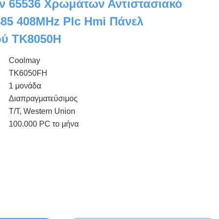
ν 65536 Χρωμάτων Αντιστασιακό
85 408MHz Plc Hmi Πάνελ
ύ TK8050H
Coolmay
TK6050FH
1 μονάδα
Διαπραγματεύσιμος
T/T, Western Union
100.000 PC το μήνα