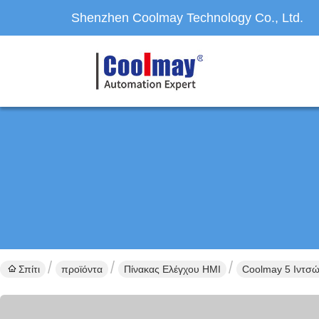
Shenzhen Coolmay Technology Co., Ltd.
Σπίτι
προϊόντα
Πίνακας Ελέγχου HMI
Coolmay 5 Ιντσ