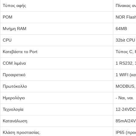
Τύπος αφής
Πίνακας α
ΡΟΜ
NOR Flas
Μνήμη RAM
64MB
CPU
32bit CP
Κατεβάστε το Port
Τύπος C,
COM λιμένα
1 RS232, 
Προαιρετικό
1 WIFI (κ
Πρωτόκολλο
MODBUS, ε
Ημερολόγιο
- Ναι, ναι.
Τεχνολογία
12-24VDC
Κατανάλωση
85mA/24V
Κλάση προστασίας.
IP65 (προ