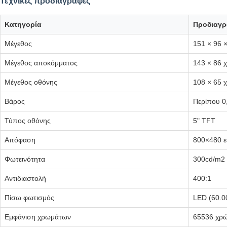
Τεχνικές προδιαγραφές
Κατηγορία
Προδιαγρ
Μέγεθος
151 × 96 ×
Μέγεθος αποκόμματος
143 × 86 χ
Μέγεθος οθόνης
108 × 65 χ
Βάρος
Περίπου 0
Τύπος οθόνης
5" TFT
Απόφαση
800×480 ε
Φωτεινότητα
300cd/m2
Αντιδιαστολή
400:1
Πίσω φωτισμός
LED (60.0
Εμφάνιση χρωμάτων
65536 χρ