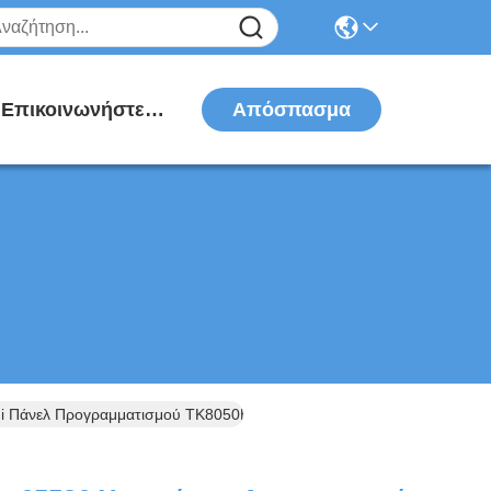
Απόσπασμα
Επικοινωνήστε Μαζί Μας
mi Πάνελ Προγραμματισμού TK8050H