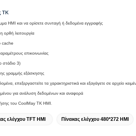
ς TK
αμμα HMI και να ορίσετε συνταγή ή δεδομένα εγγραφής
η ορθή λειτουργία
ό cache
 παραμέτρους επικοινωνίας
 στάδιο 3)
της γραμμής εξάσκησης
μένα, επεξεργαστείτε τα χαρακτηριστικά και εξαγάγετε σε αρχείο κειμέ
κειμένου για ανάλυση δεδομένων και αναφορά
χρήσης του CoolMay TK HMI.
ας ελέγχου TFT HMI
Πίνακας ελέγχου 480*272 HMI