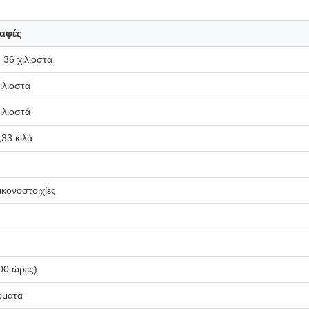
αφές
 36 χιλιοστά
ιλιοστά
ιλιοστά
,33 κιλά
ικονοστοιχίες
00 ώρες)
ώματα