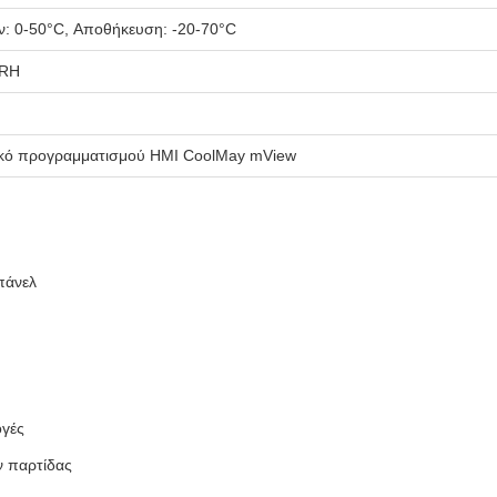
ν: 0-50°C, Αποθήκευση: -20-70°C
 RH
ικό προγραμματισμού HMI CoolMay mView
πάνελ
ογές
 παρτίδας