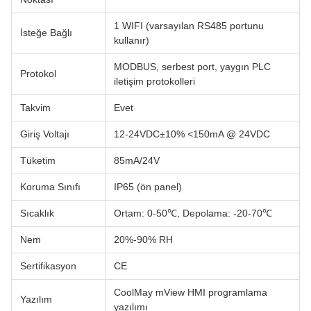
1 WIFI (varsayılan RS485 portunu
İsteğe Bağlı
kullanır)
MODBUS, serbest port, yaygın PLC
Protokol
iletişim protokolleri
Takvim
Evet
Giriş Voltajı
12-24VDC±10% <150mA @ 24VDC
Tüketim
85mA/24V
Koruma Sınıfı
IP65 (ön panel)
Sıcaklık
Ortam: 0-50℃, Depolama: -20-70℃
Nem
20%-90% RH
Sertifikasyon
CE
CoolMay mView HMI programlama
Yazılım
yazılımı