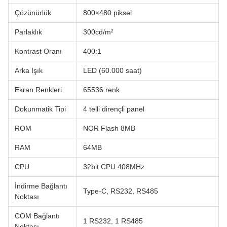
Çözünürlük
800×480 piksel
Parlaklık
300cd/m²
Kontrast Oranı
400:1
Arka Işık
LED (60.000 saat)
Ekran Renkleri
65536 renk
Dokunmatik Tipi
4 telli dirençli panel
ROM
NOR Flash 8MB
RAM
64MB
CPU
32bit CPU 408MHz
İndirme Bağlantı
Type-C, RS232, RS485
Noktası
COM Bağlantı
1 RS232, 1 RS485
Noktası