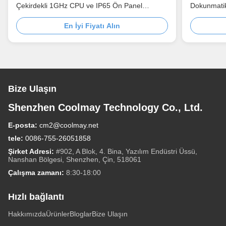
Çekirdekli 1GHz CPU ve IP65 Ön Panel
Dokunmatik
Endüstriyel Kontrol Monitörü
En İyi Fiyatı Alın
Bize Ulaşın
Shenzhen Coolmay Technology Co., Ltd.
E-posta:
cm2@coolmay.net
tele:
0086-755-26051858
Şirket Adresi:
#902, A Blok, 4. Bina, Yazılım Endüstri Üssü,
Nanshan Bölgesi, Shenzhen, Çin, 518061
Çalışma zamanı:
8:30-18:00
Hızlı bağlantı
Hakkımızda
Ürünler
Bloglar
Bize Ulaşın