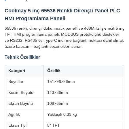
Coolmay 5 inç 65536 Renkli Dirençli Panel PLC
HMI Programlama Paneli
65536 renkli, dirençli dokunmatik panelli ve 408MHz işlemcili 5 inç
TFT HMI programlama paneli. MODBUS protokolünü destekler
ve RS232, RS485 ve Type-C indirme bağlantı noktası dahil olmak
üzere kapsamlı bağlantı seçenekleri sunar.
Teknik Özellikler
Kategori
Özellik
Boyutlar
151×96×36mm
Kesim Boyutu
143×86mm
Ekran Boyutu
108×65mm
Ağırlık
Yaklaşık 0,33 kg
Ekran Tipi
5" TFT