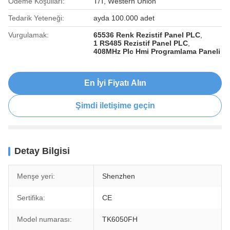
Ödeme Koşulları:
T/T, Western Union
Tedarik Yeteneği:
ayda 100.000 adet
Vurgulamak:
65536 Renk Rezistif Panel PLC
,
1 RS485 Rezistif Panel PLC
,
408MHz Plc Hmi Programlama Paneli
En İyi Fiyatı Alın
Şimdi iletişime geçin
Detay Bilgisi
Menşe yeri:
Shenzhen
Sertifika:
CE
Model numarası:
TK6050FH