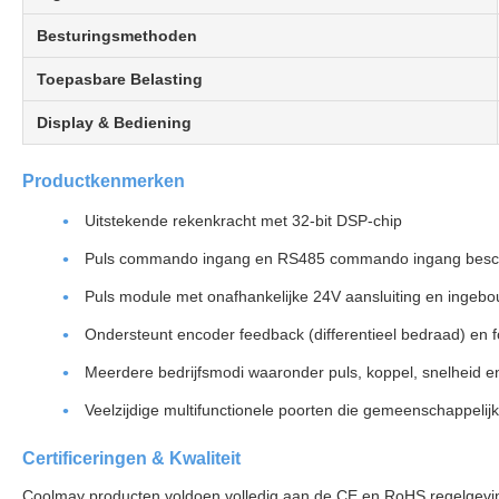
Besturingsmethoden
Toepasbare Belasting
Display & Bediening
Productkenmerken
Uitstekende rekenkracht met 32-bit DSP-chip
Puls commando ingang en RS485 commando ingang besc
Puls module met onafhankelijke 24V aansluiting en ingebo
Ondersteunt encoder feedback (differentieel bedraad) en
Meerdere bedrijfsmodi waaronder puls, koppel, snelheid e
Veelzijdige multifunctionele poorten die gemeenschappel
Certificeringen & Kwaliteit
Coolmay producten voldoen volledig aan de CE en RoHS regelgevi