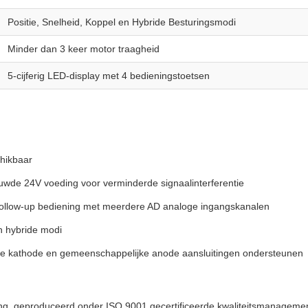
Positie, Snelheid, Koppel en Hybride Besturingsmodi
Minder dan 3 keer motor traagheid
5-cijferig LED-display met 4 bedieningstoetsen
hikbaar
uwde 24V voeding voor verminderde signaalinterferentie
 follow-up bediening met meerdere AD analoge ingangskanalen
n hybride modi
ijke kathode en gemeenschappelijke anode aansluitingen ondersteunen
ng, geproduceerd onder ISO 9001 gecertificeerde kwaliteitsmanageme