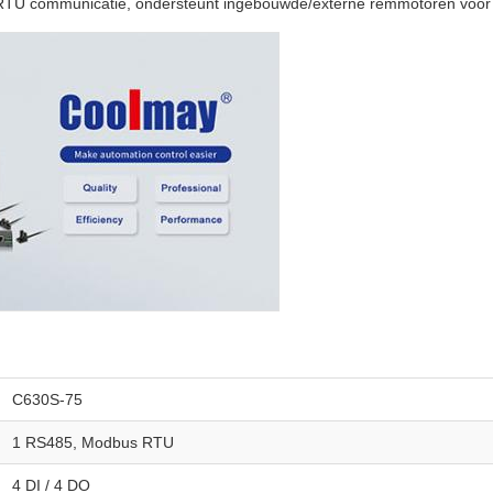
TU communicatie, ondersteunt ingebouwde/externe remmotoren voor
C630S-75
1 RS485, Modbus RTU
4 DI / 4 DO