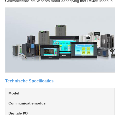
Geavanceerde 750W servo motor aandrijving met RS485 Modbus R
Technische Specificaties
Model
Communicatiemodus
Digitale I/O