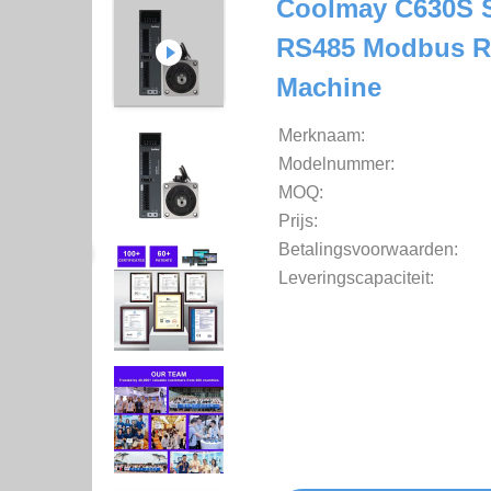
Coolmay C630S S
RS485 Modbus R
Machine
Merknaam:
Modelnummer:
MOQ:
Prijs:
Betalingsvoorwaarden:
Leveringscapaciteit: