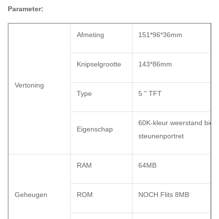
Parameter:
Afmeting
151*96*36mm
Knipselgrootte
143*86mm
Vertoning
Type
5 " TFT
60K-kleur weerstand bied
Eigenschap
steunenportret
RAM
64MB
Geheugen
ROM
NOCH Flits 8MB