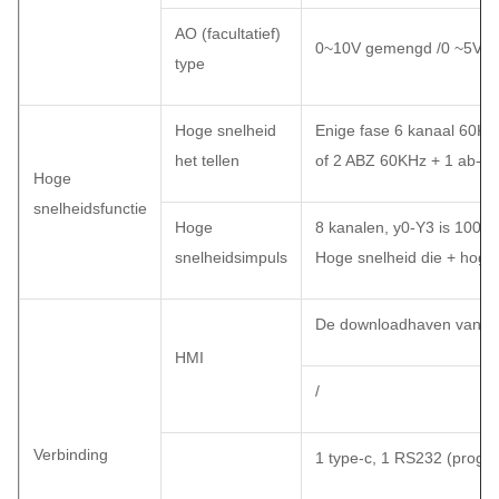
AO (facultatief)
0~10V gemengd /0 ~5V/
type
Hoge snelheid
Enige fase 6 kanaal 60KH
het tellen
of 2 ABZ 60KHz + 1 ab-fa
Hoge
snelheidsfunctie
Hoge
8 kanalen, y0-Y3 is 100K
snelheidsimpuls
Hoge snelheid die + hoge 
De downloadhaven van ty
HMI
/
Verbinding
1 type-c, 1 RS232 (prog