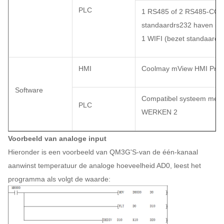
PLC
1 RS485 of 2 RS485-COM
standaardrs232 haven is 
1 WIFI (bezet standaardr
HMI
Coolmay mView HMI Prog
Software
Compatibel systeem met O
PLC
WERKEN 2
Voorbeeld van analoge input
Hieronder is een voorbeeld van QM3G'S-van de één-kanaal
aanwinst temperatuur de analoge hoeveelheid AD0, leest het
programma als volgt de waarde: