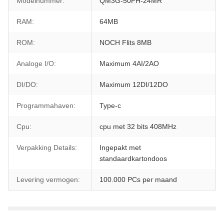
Modelnummer:
QM3G-50FH-24MR
RAM:
64MB
ROM:
NOCH Flits 8MB
Analoge I/O:
Maximum 4AI/2AO
DI/DO:
Maximum 12DI/12DO
Programmahaven:
Type-c
Cpu:
cpu met 32 bits 408MHz
Verpakking Details:
Ingepakt met
standaardkartondoos
Levering vermogen:
100.000 PCs per maand