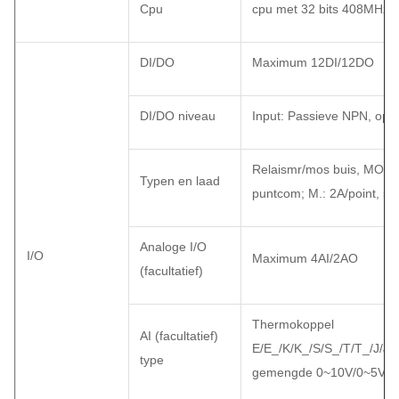
Cpu
cpu met 32 bits 408MHz
DI/DO
Maximum 12DI/12DO
DI/DO niveau
Input: Passieve NPN, ope
Relaismr/mos buis, MOS b
Typen en laad
puntcom; M.: 2A/point, 5
Analoge I/O
I/O
Maximum 4AI/2AO
(facultatief)
Thermokoppel
AI (facultatief)
E/E_/K/K_/S/S_/T/T_/J/
type
gemengde 0~10V/0~5V/