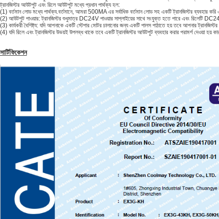
ট্রানজিস্টর আউটপুট এবং রিলে আউটপুট মধ্যে প্রধান পার্থক্য হল:
(1) বর্তমান লোড মধ্যে পার্থক্য.বর্তমানে, আমরা 500MA এর সর্বাধিক বর্তমান লোড সহ একটি ট্রানজিস্টর ব্যবহার
(2) আউটপুট পাওয়ার: ট্রানজিস্টর শুধুমাত্র DC24V পাওয়ার সাপ্লাইয়ের সাথে সংযুক্ত হতে পারে এবং রিলেটি D
(3) কার্যকরী বৈশিষ্ট্য: যদি আপনাকে একটি স্টেপার মোটর চালানোর জন্য একটি পালস পাঠাতে হয় তবে আপনার ট্রানজিস্ট
(4) যদি রিলে এবং ট্রানজিস্টর উভয়ই উপলব্ধ থাকে তবে একটি ট্রানজিস্টর আউটপুট ব্যবহার করার পরামর্শ দেওয়া হয় 
সার্টিফিকেশন