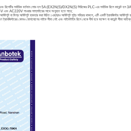
 করি এবং রিলেটির সর্বাধিক বর্তমান লোড হল 5A (EX2N(S)/DX2N(S) সিরিজের PLC-এর সর্বাধিক রিলে কারেন্ট হল 3A
C24V এবং AC220V পাওয়ার সাপ্লাইয়ের সাথে সংযুক্ত হতে পারে;
র আউটপুট বা মিশ্র আউটপুট ব্যবহার করা উচিত।এছাড়াও আউটপুট সুইচ সক্রিয় থাকলে, এটি একটি ট্রানজিস্টর আউটপুট ব্
কারণ ট্রানজিস্টরের কোনও যোগাযোগের লাইফ সীমা নেই এবং লাইফটাইম রিলে থেকে দীর্ঘ হবে যতক্ষণ না কারেন্ট সীমা অতি