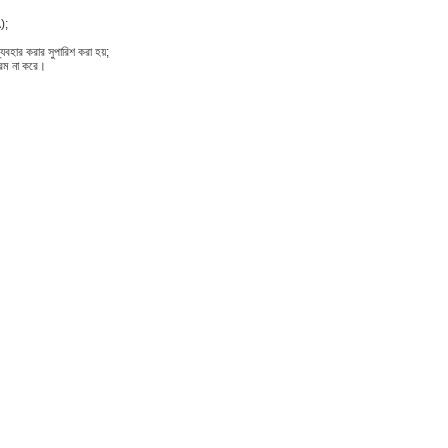
);
যবহার করার সুপারিশ করা হয়;
ক্রম না করে।