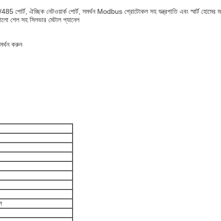
 পোর্ট, ঐচ্ছিক নেটওয়ার্ক পোর্ট, সমর্থন Modbus প্রোটোকল সহ যন্ত্রপাতি এবং স্মার্ট হোমে
কালো শেল সহ সিলভার মেটাল প্যানেল
মর্থন করুন
ল