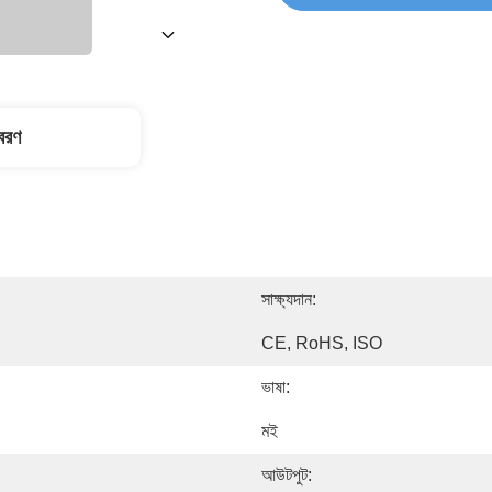
িবরণ
সাক্ষ্যদান:
CE, RoHS, ISO
ভাষা:
মই
আউটপুট: