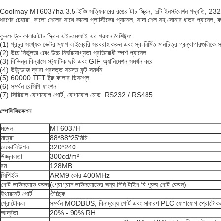
Coolmay MT6037ha 3.5-ইঞ্চি সত্যিকারের রঙের টাচ স্ক্রিন, দুটি ইনস্টলেশন পদ্ধতি, 232/485
ধরণের চেহারা: কালো শেলের সাথে কালো প্লাস্টিকের প্যানেল, সাদা শেল সহ সোনার ধাতব প্যানেল, 
কুলমে ট্রু কালার টাচ স্ক্রিন এইচএমআই-এর প্রধান বৈশিষ্ট্য:
(1) প্রচুর সংখ্যক ভেক্টর ম্যাপ লাইব্রেরি সরবরাহ করুন এবং স্ব-নির্মিত মানচিত্র গ্রন্থাগারগুলিকে স
(2) উচ্চ নির্ভুলতা এবং উচ্চ নির্ভরযোগ্যতা প্রতিরোধী স্পর্শ প্যানেল
(3) বিভিন্ন বিন্যাসে স্ট্যাটিক ছবি এবং GIF অ্যানিমেশন সমর্থন করে
(4) উইন্ডোজ দ্বারা প্রদত্ত সমস্ত ফন্ট সমর্থন
(5) 60000 TFT ট্রু কালার ডিসপ্লে
(6) সমর্থন রেসিপি ফাংশন
(7) সিরিয়াল যোগাযোগ পোর্ট, যোগাযোগ মোড: RS232 / RS485
স্পেসিফিকেশন
মডেল
MT6037H
মাত্রা
88*88*25মিমি
রেজোলিউশন
320*240
উজ্জ্বলতা
300cd/m²
রম
128MB
সিপিইউ
ARM9 কোর 400MHz
পোর্ট ডাউনলোড করুন
(প্রোগ্রাম ডাউনলোডের জন্য মিনি টাইপ বি পুরুষ পোর্ট কেবল)
ইথারনেট পোর্ট
ঐচ্ছিক
প্রোটোকল
সমর্থন MODBUS, বিনামূল্যে পোর্ট এবং সাধারণ PLC যোগাযোগ প্রোটোক
আর্দ্রতা
20% - 90% RH