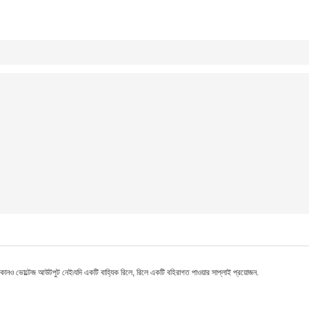
 ভোল্টেজ আউটপুট নেই৷যদি একটি বাহ্যিক রিলে, রিলে একটি বহিরাগত পাওয়ার সাপ্লাই প্রয়োজন.