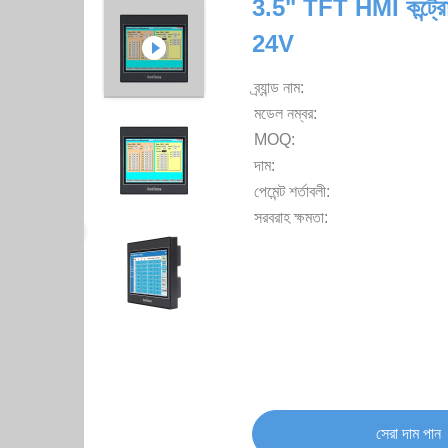
3.5" TFT HMI কন্ট্রোল প
24V
ব্র্যান্ড নাম:
মডেল নম্বর:
MOQ:
দাম:
পেমেন্ট শর্তাবলী:
সরবরাহ ক্ষমতা:
সেরা দাম পান