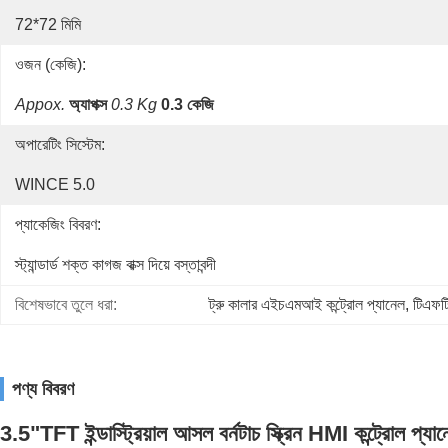
72*72 মিমি
ওজন (কেজি):
Appox.
অ্যাপক্স
0.3 Kg
0.3 কেজি
অপারেটিং সিস্টেম:
WINCE 5.0
প্যাকেজিং বিবরণ:
স্ট্যান্ডার্ড শক্ত কাগজ বাক্স দিয়ে বস্তাবন্দী
বিশেষভাবে তুলে ধরা:
ট্রু কালার এইচএমআই কন্ট্রোল প্যানেল
, 
টিএফটি
পণ্য বিবরণ
3.5"TFT ইন্ডাস্ট্রিয়াল
আসল বর্ন
টাচ স্ক্রিন HMI কন্ট্র