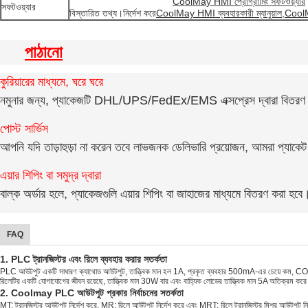
CoolMay HMI প্রোগ্রামিং সফটওয়্যার
সফটওয়্যার
বিস্তারিত তথ্য।নির্দেশ করে
CoolMay HMI ব্যবহারকারী ম্যানুয়াল
,
CoolMa
পাঠানো
কুরিয়ারের মাধ্যমে, ঘরে ঘরে
নমুনার জন্য, প্যাকেজটি DHL/UPS/FedEx/EMS এক্সপ্রেস দ্বারা বিতরণ 
পোস্ট সার্ভিস
আপনি যদি তাড়াহুড়া না করেন তবে লাভজনক ডেলিভারি প্রয়োজন, আমরা প্যাকেট
এয়ার শিপিং বা সমুদ্র দ্বারা
বাল্ক অর্ডার হলে, প্যাকেজগুলি এয়ার শিপিং বা জাহাজের মাধ্যমে বিতরণ করা হবে
FAQ
1. PLC ট্রানজিস্টর এবং রিলে ব্যবহার করার সতর্কতা
PLC আউটপুট একটি সাধারণ ক্যাথোড আউটপুট, তাত্ত্বিক মান হল 1A, প্রকৃত ব্যবহার 500mA-এর চেয়ে কম, COM ওয়্
রিলেটির একটি যোগাযোগের জীবন রয়েছে, তাত্ত্বিক মান 30W বার এবং বাহ্যিক লোডের তাত্ত্বিক মান 5A অতিক্রম করে
2. Coolmay PLC আউটপুট প্রকার নির্বাচনের সতর্কতা
MT: ট্রানজিস্টর আউটপুট নির্দেশ করে, MR: রিলে আউটপুট নির্দেশ করে এবং MRT: রিলে ট্রানজিস্টর মিশ্র আউটপুট নি