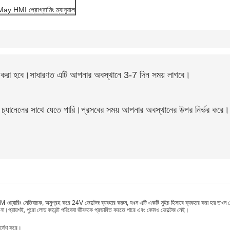
y HMI প্রোগ্রামিং ম্যানুয়াল
করা হবে।সাধারণত এটি আপনার অবস্থানে 3-7 দিন সময় লাগবে।
 চ্যানেলের সাথে যেতে পারি।প্রসবের সময় আপনার অবস্থানের উপর নির্ভর করে।
।
যারিং নেতিবাচক, অনুগ্রহ করে 24V ভোল্টেজ ব্যবহার করুন, যখন এটি একটি সুইচ হিসাবে ব্যবহার করা হয় তখন কোনও
 না।প্রায়শই, পুরো লোড কারেন্ট পরিষেবা জীবনকে প্রভাবিত করতে পারে এবং কোনও ভোল্টেজ নেই।
র্দেশ করে।