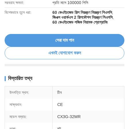
সরবরাহ ক্ষমতা:
প্রতি মাসে 100000 পিসি
বিশেষভাবে তুলে ধরা:
60 কেএইচজেড শিল্প নিয়ন্ত্রণ নিয়ন্ত্রণ পিএলসি
,
জিএক্স ওয়ার্কএস 2 শিল্পকৌশল নিয়ন্ত্রণ পিএলসি
,
60 কেএইচজেড লজিক নিয়ামক প্রোগ্রামিং
সেরা দাম পান
এখনই যোগাযোগ করুন
বিস্তারিত তথ্য
উৎপত্তি স্থল:
চীন
সাক্ষ্যদান:
CE
মডেল নম্বার:
CX3G-32MR
ভাষা:
মই