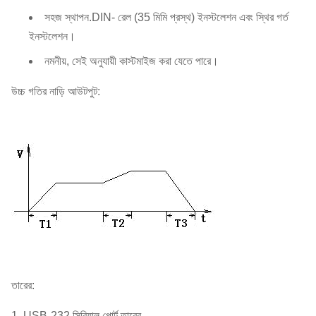
সহজ স্থাপন.DIN- রেল (35 মিমি প্রস্থ) ইনস্টলেশন এবং স্থির গর্ত
ইনস্টলেশন।
নমনীয়, সেই অনুযায়ী কাস্টমাইজ করা যেতে পারে।
উচ্চ গতির নাড়ি আউটপুট:
তারের:
1. USB-232 সিরিয়াল পোর্ট তারের