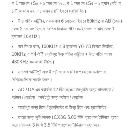
বা 1 আরএস ৪S৫ + ১ আরএস ২২২, বা 1 আরএস ৪S৫ + ১ ক্যান পোর্ট, বা
১ টি আরএস ২২ + ১ ক্যান পোর্ট হিসাবে স্বনির্ধারিত।
উচ্চ গতির কাউন্টার, একক ধাপ 6 চ্যানেল হিসাবে 60kHz বা AB (জেড)
ফেজ 2 চ্যানেল হিসাবে নিয়মিত নিয়মিত 60 কেএইচজেড + এবি ফেজ 1
চ্যানেল 10KHz।
হাই স্পিড ডাল, 100KHz এ 8 চ্যানেল Y0-Y3 হিসাবে নিয়মিত,
10KHz এ Y4-Y7।দ্রষ্টব্য: উচ্চ গতির কাউন্টার + উচ্চ গতির পালস
480KHz কম হওয়া উচিত।
এনালগ আউটপুট এবং ইনপুট জন্য একাধিক প্রকারের এনালগ বা
মিশ্রিতগুলিকে সমর্থন করুন।
AD / DA এর যথার্থতা 12 বিট input ইনপুটটির জন্য তাপমাত্রা /
বর্তমান / ভোল্টেজ।আউটপুট জন্য বর্তমান / ভোল্টেজ
আউটপুট জন্য রিলে / ট্রানজিস্টর বা মিশ্র রিলে এবং ট্রানজিস্টর।
তারের জন্য সুবিধাজনক।CX3G 5.00 মিমি প্লাগেবল টার্মিনাল গ্রহণ
করে।এফএক্স 3 জিসি 3.5 মিমি প্লাগেবল টার্মিনাল গ্রহণ করে।