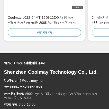
VIDEO
Coolmay L02S-24MT 12DI 12DO ইন্ডাস্ট্রিয়াল
24 ভিডিসি মই 
কন্ট্রোল পিএলসি প্রোগ্রামিং 200K ইন্ডাস্ট্রিয়াল অটোমেশনের
485 যোগাযোগ
জন্য পিএলসি 24VDC ইনপুট ডিজিটাল প্রোগ্রামযোগ্য কন্ট্রোলার
সেরা দাম পান
আমাদের সাথে যোগাযোগ করুন
Shenzhen Coolmay Technology Co., Ltd.
ই-মেইল:
cm2@coolmay.net
টেল:
0086-755-26051858
কোম্পানির ঠিকানা:
#902, ব্লক A, বিল্ডিং 4, সফটওয়্যার শিল্প ভিত্তি, নানশান জেলা,
শেনজেন, চীন, 518061
কাজের সময়:
8:30-18:00