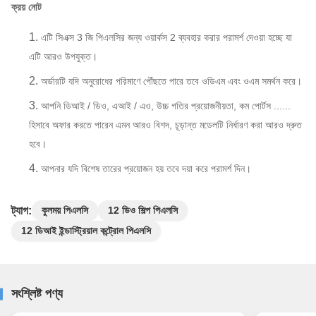
ক্রয় নোট
এটি সিএক্স 3 জি পিএলসির জন্য ওয়ার্কস 2 ব্যবহার করার পরামর্শ দেওয়া হচ্ছে যা
এটি আরও উপযুক্ত।
অর্ডারটি যদি অনুরোধের পরিমাণে পৌঁছতে পারে তবে ওডিএম এবং ওএম সমর্থন করে।
আপনি ডিআই / ডিও, এআই / এও, উচ্চ গতির প্রয়োজনীয়তা, কম পোর্টস ......
হিসাবে অফার করতে পারেন এমন আরও বিশদ, চূড়ান্ত মডেলটি নির্ধারণ করা আরও দ্রুত
হবে।
আপনার যদি বিশেষ তারের প্রয়োজন হয় তবে দয়া করে পরামর্শ দিন।
ট্যাগ:
কুলময় পিএলসি
12 ডিও শিল্প পিএলসি
12 ডিআই ইন্ডাস্ট্রিয়াল কন্ট্রোল পিএলসি
সংশ্লিষ্ট পণ্য