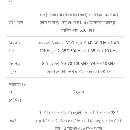
/ ও
রিলে (এমআর) বা ট্রানজিস্টর (এমটি) বা মিশ্রিত (এমআরটি)
টাইপ করুন
(রিলে আউটপুট: সর্বাধিক লোড 5 এ / ট্রানজিস্টর আউটপুট:
সর্বাধিক লোড 500 এমএ)
উচ্চ গতি
একক ধাপ 6 চ্যানেল 60KHz, বা 2 AB 60KHz + 1 AB
গণনা
10KHz, বা 2 ABZ 60KHz + 1 AB পর্যায় 10 KHz
উচ্চ গতি
8 টি চ্যানেল, Y0-Y3 100KHz, Y4-Y7 10KHz
স্পন্দন
উচ্চ গতির গণনা + উচ্চ-গতির নাড়ি <480KHz
অ্যানালগ I /
O
কিছুই না
(alচ্ছিক)
1 মিনি টাইপ বি ইউএসবি প্রোগ্রামিং পোর্ট, 1 আরএস 232
ডিফল্ট
প্রোগ্রামিং পোর্ট (ইন্টারফেস টার্মিনালটি 8 টি গর্তযুক্ত মাউস মহিলা
বন্দর), 2 আরএস 485 সিওএম বন্দর