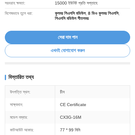
সরবরাহ ক্ষমতা:
15000 ইউনিট প্রতি সপ্তাহে
বিশেষভাবে তুলে ধরা:
কুলময় পিএলসি মডিউল
,
8 ডিও কুলময় পিএলসি
,
পিএলসি মডিউল শীতলময়
সেরা দাম পান
এখনই যোগাযোগ করুন
বিস্তারিত তথ্য
উৎপত্তি স্থল:
চীন
সাক্ষ্যদান:
CE Certificate
মডেল নম্বার:
CX3G-16M
কাটআউট আকার:
77 * 99 মিমি