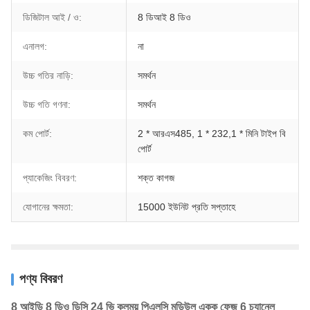
ডিজিটাল আই / ও:
8 ডিআই 8 ডিও
এনালগ:
না
উচ্চ গতির নাড়ি:
সমর্থন
উচ্চ গতি গণনা:
সমর্থন
কম পোর্ট:
2 * আরএস485, 1 * 232,1 * মিনি টাইপ বি
পোর্ট
প্যাকেজিং বিবরণ:
শক্ত কাগজ
যোগানের ক্ষমতা:
15000 ইউনিট প্রতি সপ্তাহে
পণ্য বিবরণ
8 আইডি 8 ডিও ডিসি 24 ভি কুলময় পিএলসি মডিউল একক ফেজ 6 চ্যানেল