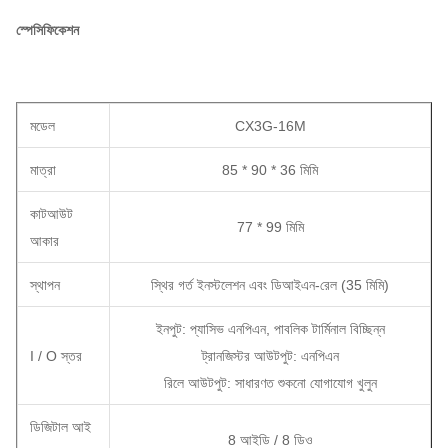
স্পেসিফিকেশন
মডেল
CX3G-16M
মাত্রা
85 * 90 * 36 মিমি
কাটআউট
77 * 99 মিমি
আকার
স্থাপন
স্থির গর্ত ইনস্টলেশন এবং ডিআইএন-রেল (35 মিমি)
ইনপুট: প্যাসিভ এনপিএন, পাবলিক টার্মিনাল বিচ্ছিন্ন
I / O স্তর
ট্রানজিস্টর আউটপুট: এনপিএন
রিলে আউটপুট: সাধারণত শুকনো যোগাযোগ খুলুন
ডিজিটাল আই
8 আইডি / 8 ডিও