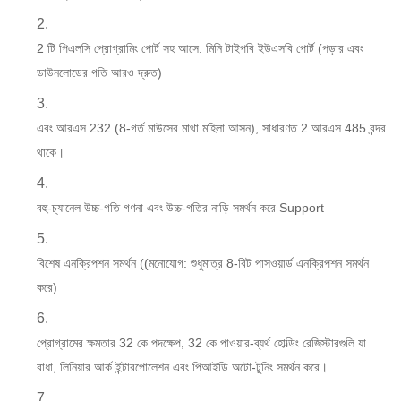
2 টি পিএলসি প্রোগ্রামিং পোর্ট সহ আসে: মিনি টাইপবি ইউএসবি পোর্ট (পড়ার এবং
ডাউনলোডের গতি আরও দ্রুত)
এবং আরএস 232 (8-গর্ত মাউসের মাথা মহিলা আসন), সাধারণত 2 আরএস 485 বন্দর
থাকে।
বহু-চ্যানেল উচ্চ-গতি গণনা এবং উচ্চ-গতির নাড়ি সমর্থন করে Support
বিশেষ এনক্রিপশন সমর্থন ((মনোযোগ: শুধুমাত্র 8-বিট পাসওয়ার্ড এনক্রিপশন সমর্থন
করে)
প্রোগ্রামের ক্ষমতার 32 কে পদক্ষেপ, 32 কে পাওয়ার-ব্যর্থ হোল্ডিং রেজিস্টারগুলি যা
বাধা, লিনিয়ার আর্ক ইন্টারপোলেশন এবং পিআইডি অটো-টুনিং সমর্থন করে।