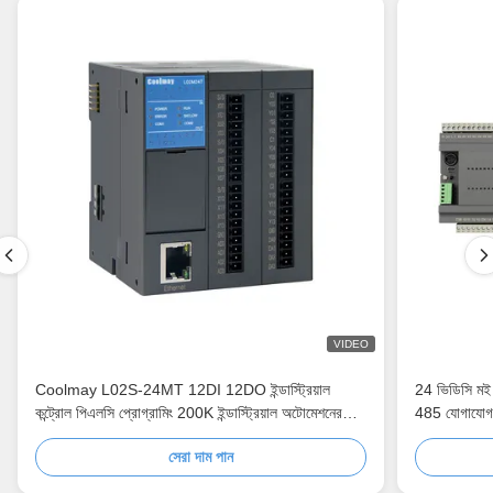
VIDEO
Coolmay L02S-24MT 12DI 12DO ইন্ডাস্ট্রিয়াল
24 ভিডিসি মই 
কন্ট্রোল পিএলসি প্রোগ্রামিং 200K ইন্ডাস্ট্রিয়াল অটোমেশনের
485 যোগাযোগ
জন্য পিএলসি 24VDC ইনপুট ডিজিটাল প্রোগ্রামযোগ্য কন্ট্রোলার
সেরা দাম পান