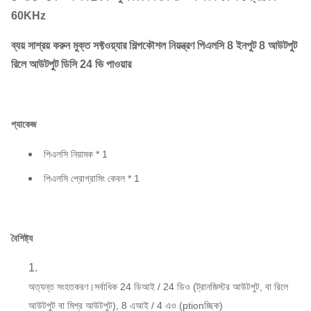
60KHz
ব্যয় সাশ্রয় করুন মুক্ত সফ্টওয়্যার শিল্পকৌশল নিয়ন্ত্রণ পিএলসি 8 ইনপুট 8 আউটপুট
রিলে আউটপুট ডিসি 24 ভি পাওয়ার
প্যাকেজ
পিএলসি নিয়ামক * 1
পিএলসি প্রোগ্রামিং কেবল * 1
বৈশিষ্ট্য
অত্যন্ত সংহতকরণ।সর্বাধিক 24 ডিআই / 24 ডিও (ট্রানজিস্টর আউটপুট, বা রিলে
আউটপুট বা মিশ্র আউটপুট), 8 এআই / 4 এও (ptionচ্ছিক)