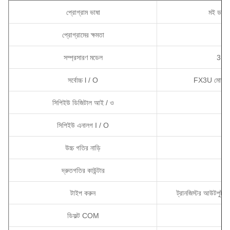
প্রোগ্রাম ভাষা
মই ডায়া
প্রোগ্রামের ক্ষমতা
সম্প্রসারণ মডেল
31 ইউ
সর্বোচ্চ l / O
FX3U মোড: 512
সিপিইউ ডিজিটাল আই / ও
সিপিইউ এনালগ I / O
উচ্চ গতির নাড়ি
দ্রুতগতির কাউন্টার
টাইপ করুন
ট্রানজিস্টর আউটপুট,
ডিফল্ট COM