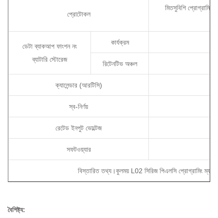
মিতসুবিশি প্রোগ্রামিং
প্রোটোকল
কার্যক্রম
ডেটা ব্যাকআপ ফাংশন নং
ব্যাটারি স্টোরেজ
রিটেনটিভ অঞ্চল
ক্যালেন্ডার (আরটিসি)
স্ব-নির্ণয়
রেটেড ইনপুট ভোল্টেজ
সফটওয়্যার
বিস্তারিত তথ্য।কুলময় L02 সিরিজ পিএলসি প্রোগ্রামিং ম্যানুয়
বৈশিষ্ট্য: