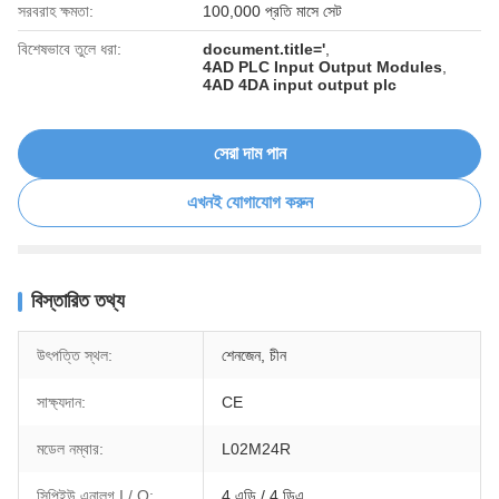
সরবরাহ ক্ষমতা:
100,000 প্রতি মাসে সেট
বিশেষভাবে তুলে ধরা:
document.title='
,
4AD PLC Input Output Modules
,
4AD 4DA input output plc
সেরা দাম পান
এখনই যোগাযোগ করুন
বিস্তারিত তথ্য
উৎপত্তি স্থল:
শেনজেন, চীন
সাক্ষ্যদান:
CE
মডেল নম্বার:
L02M24R
সিপিইউ এনালগ I / O:
4 এডি / 4 ডিএ