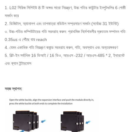
1. L02 সিরিজ সিপিইউ 8 টি অক্ষর সারো নিয়ন্ত্রণ, উচ্চ গতির কাউন্টার ইনপুটগুলির 6 গোষ্ঠী
সমর্থন করে
2. ডিজিটাল, অ্যানালগ এবং তাপমাত্রা মডিউল সম্প্রসারণ সমর্থন (সর্বোচ্চ 31 ইউনিট)
৩. উচ্চ-গতির কম্পিউটারের গতি সরবরাহ করুন: প্রাথমিক নির্দেশাবলীর দ্রুততম সম্পাদন গতি
0.35us এ পৌঁছে যায় reach
4. যেমন একাধিক গতি নিয়ন্ত্রণ কমান্ড সরবরাহ করুন, গতি, অবস্থান এবং অন্তরঙ্গকরণ
5. বিল্ট-ইন সর্বাধিক 16 ডিআই / 16 ডিও, আরএস -232 / আরএস-485 * 2, ইথারনেট
এবং ক্যান ইন্টারফেস
সহজ স্থাপন: