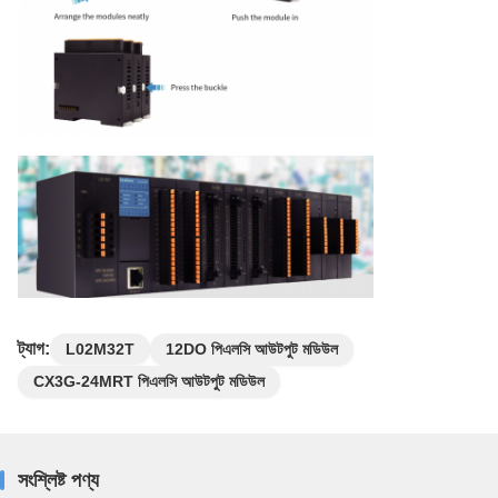
ট্যাগ:
12DO পিএলসি আউটপুট মডিউল
L02M32T
CX3G-24MRT পিএলসি আউটপুট মডিউল
সংশ্লিষ্ট পণ্য