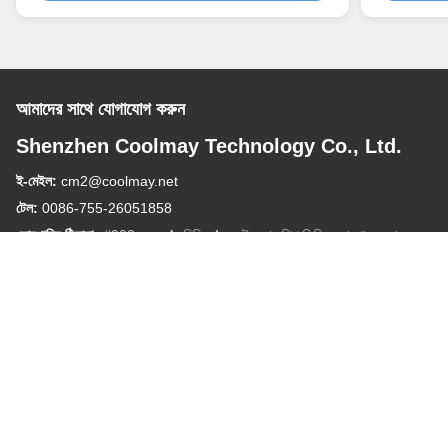
আমাদের সাথে যোগাযোগ করুন
Shenzhen Coolmay Technology Co., Ltd.
ই-মেইল:
cm2@coolmay.net
টেল:
0086-755-26051858
কোম্পানির ঠিকানা:
#902, ব্লক A, বিল্ডিং 4, সফটওয়্যার শিল্প ভিত্তি, নানশান জেলা,
শেনজেন, চীন, 518061
কাজের সময়:
8:30-18:00
দ্রুত লিঙ্ক
আমাদের সম্পর্কে
পণ্য
ব্লগ
আমাদের সাথে যোগাযোগ করুন