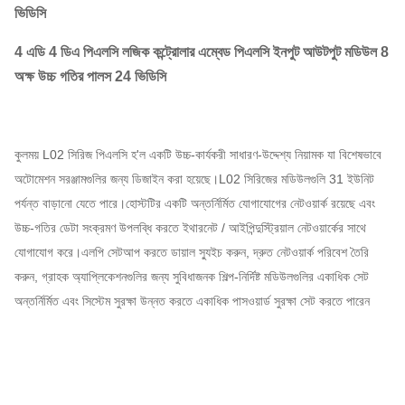
ভিডিসি
4 এডি 4 ডিএ পিএলসি লজিক কন্ট্রোলার এম্বেড পিএলসি ইনপুট আউটপুট মডিউল 8
অক্ষ উচ্চ গতির পালস 24 ভিডিসি
কুলময় L02 সিরিজ পিএলসি হ'ল একটি উচ্চ-কার্যকরী সাধারণ-উদ্দেশ্য নিয়ামক যা বিশেষভাবে
অটোমেশন সরঞ্জামগুলির জন্য ডিজাইন করা হয়েছে।L02 সিরিজের মডিউলগুলি 31 ইউনিট
পর্যন্ত বাড়ানো যেতে পারে।হোস্টটির একটি অন্তর্নির্মিত যোগাযোগের নেটওয়ার্ক রয়েছে এবং
উচ্চ-গতির ডেটা সংক্রমণ উপলব্ধি করতে ইথারনেট / আইপিন্দুস্ট্রিয়াল নেটওয়ার্কের সাথে
যোগাযোগ করে।এলপি সেটআপ করতে ডায়াল স্যুইচ করুন, দ্রুত নেটওয়ার্ক পরিবেশ তৈরি
করুন, গ্রাহক অ্যাপ্লিকেশনগুলির জন্য সুবিধাজনক শিল্প-নির্দিষ্ট মডিউলগুলির একাধিক সেট
অন্তর্নির্মিত এবং সিস্টেম সুরক্ষা উন্নত করতে একাধিক পাসওয়ার্ড সুরক্ষা সেট করতে পারেন