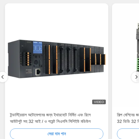
VIDEO
ইন্ডাস্ট্রিয়াল অটোমেশনের জন্য ইথারনেটে নির্মিত এবং রিলে
শিল্প মেশিনের জ
আউটপুট সহ 32 আই / ও পয়েন্ট পিএলসি সিপিইউ মডিউল
32 ডিডি 32 
সেরা দাম পান