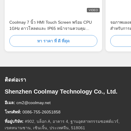
VIDEO
Coolmay 7 นิ้ว HMI Touch Screen พร้อม CPU
จอภาพแผงคว
1GHz ดาวโหลดและ IP65 หน้าจานควบคุม
สำหรับการ
อุตสาหกรรม
หา ราคา ที่ ดี ที่สุด
ติดต่อเรา
Shenzhen Coolmay Technology Co., Ltd.
อีเมล:
cm2@coolmay.net
โทรศัพท์:
0086-755-26051858
ที่อยู่บริษัท:
#902, บล็อก A, อาคาร 4, ฐานอุตสาหกรรมซอฟต์แวร์,
เขตหนานซาน, เซินเจิ้น, ประเทศจีน, 518061