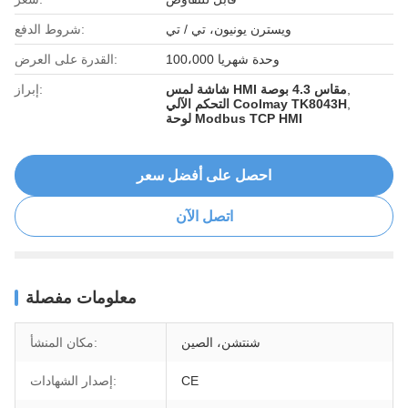
ويسترن يونيون، تي / تي
شروط الدفع:
100،000 وحدة شهريا
القدرة على العرض:
,
شاشة لمس HMI مقاس 4.3 بوصة
إبراز:
,
التحكم الآلي Coolmay TK8043H
لوحة Modbus TCP HMI
احصل على أفضل سعر
اتصل الآن
معلومات مفصلة
شنتشن، الصين
مكان المنشأ:
CE
إصدار الشهادات: