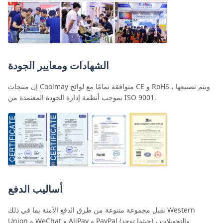
الشهادات ومعايير الجودة
إن منتجات Coolmay متوافقة تمامًا مع لوائح CE و RoHS ، ويتم تصنيعها
بموجب أنظمة إدارة الجودة المعتمدة من ISO 9001.
أساليب الدفع
نقبل مجموعة متنوعة من طرق الدفع الآمنة بما في ذلك Western
Union و WeChat و AliPay و PayPal (حيثما توجد) ، والتحويلات