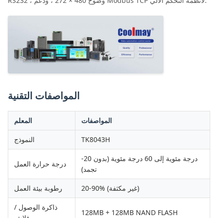
RS232 ، وضوح 480 × 272 ، ودعم Modbus TCP لأنظمة التحكم الآلي.
المواصفات التقنية
المواصفات
المعلم
TK8043H
النموذج
-20 درجة مئوية إلى 60 درجة مئوية (بدون
درجة حرارة العمل
تجمد)
20-90% (غير مكثفة)
رطوبة بيئة العمل
ذاكرة الوصول /
128MB + 128MB NAND FLASH
فلاش