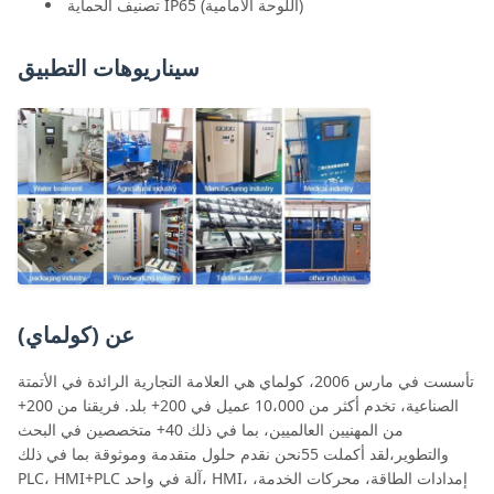
تصنيف الحماية IP65 (اللوحة الأمامية)
سيناريوهات التطبيق
عن (كولماي)
تأسست في مارس 2006، كولماي هي العلامة التجارية الرائدة في الأتمتة
الصناعية، تخدم أكثر من 10،000 عميل في 200+ بلد. فريقنا من 200+
من المهنيين العالميين، بما في ذلك 40+ متخصصين في البحث
والتطوير،لقد أكملت 55نحن نقدم حلول متقدمة وموثوقة بما في ذلك
PLC، HMI+PLC آلة في واحد، HMI، إمدادات الطاقة، محركات الخدمة،