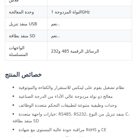
النواة المزدوجة 1GHz
وحدة المعالجة
نعم..
منفذ تنزيل USB
نعم..
منفذ بطاقة SD
الواجهات
الرسائل الرقمية 485 و232
المتسلسلة
خصائص المنتج
نظام تشغيل يقوم على لينكس للاستقرار والكفاءة والموثوقية
معالج ذو نواة مزدوجة عالي الأداء من الدرجة الصناعية
وحدات وظيفية متنوعة لتطبيقات التحكم متعددة الوظائف
خيارات واجهة متعددة: RS485، RS232، منفذ تنزيل من النوع C،
منفذ بطاقة SD
مراقبة جودة عالية المستوى مع شهادة RoHS و CE