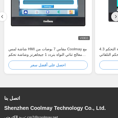
VIDEO
4.3 بوصة تعمل باللمس لوحة التحكم HMI مراقب
شاشة لمس HMI مقاس 7 بوصات من Coolmay مع
معالج ثنائي النواة بتردد 1 جيجاهرتز وشاشة تحكم
صناعية ذات لوحة أمامية IP65
احصل على أفضل سعر
اتصل بنا
Shenzhen Coolmay Technology Co., Ltd.
cm2@coolmay.net
بريد إلكتروني: