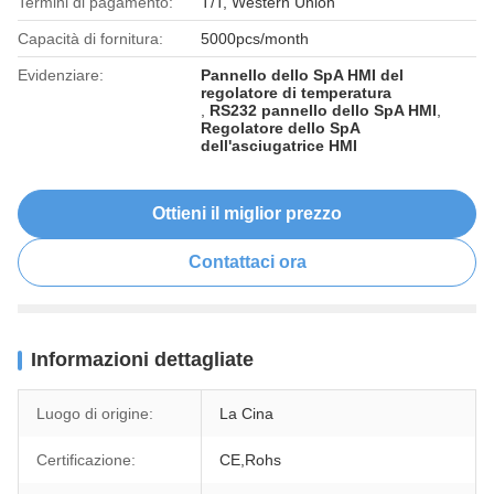
Termini di pagamento:
T/T, Western Union
Capacità di fornitura:
5000pcs/month
Evidenziare:
Pannello dello SpA HMI del
regolatore di temperatura
,
RS232 pannello dello SpA HMI
,
Regolatore dello SpA
dell'asciugatrice HMI
Ottieni il miglior prezzo
Contattaci ora
Informazioni dettagliate
Luogo di origine:
La Cina
Certificazione:
CE,Rohs