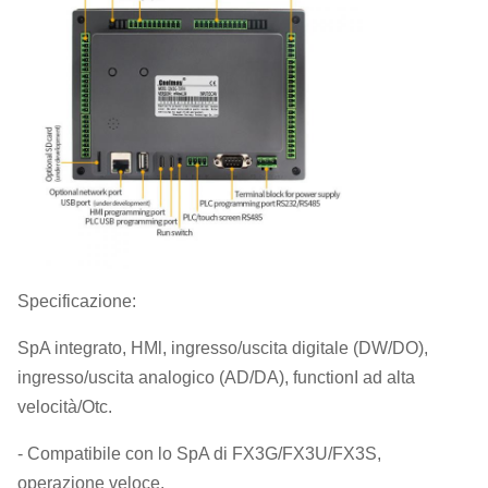
Specificazione:
SpA integrato, HMl, ingresso/uscita digitale (DW/DO),
ingresso/uscita analogico (AD/DA), functionI ad alta
velocità/Otc.
- Compatibile con lo SpA di FX3G/FX3U/FX3S,
operazione veloce.