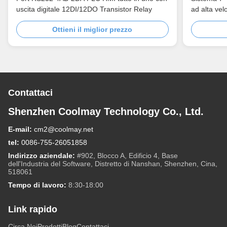
uscita digitale 12DI/12DO Transistor Relay
ad alta vel
Ottieni il miglior prezzo
Contattaci
Shenzhen Coolmay Technology Co., Ltd.
E-mail:
cm2@coolmay.net
tel:
0086-755-26051858
Indirizzo aziendale:
#902, Blocco A, Edificio 4, Base
dell'Industria del Software, Distretto di Nanshan, Shenzhen, Cina,
518061
Tempo di lavoro:
8:30-18:00
Link rapido
Circa Noi
Prodotti
Blog
Contattaci