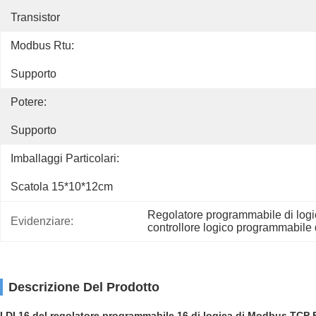
Transistor
Modbus Rtu:
Supporto
Potere:
Supporto
Imballaggi Particolari:
Scatola 15*10*12cm
Regolatore programmabile di log
Evidenziare:
controllore logico programmabil
Descrizione Del Prodotto
I DI 16 del regolatore programmabile 16 di logica di Modbus TCP