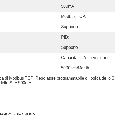
500mA
Modbus TCP:
Supporto
PID:
Supporto
Capacità Di Alimentazione:
5000pcs/month
ica di Modbus TCP
, 
Regolatore programmabile di logica dello S
e dello SpA 500mA
 FANNO lo SpA di PID