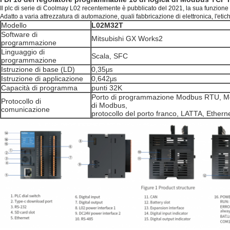
Il plc di serie di Coolmay L02 recentemente è pubblicato del 2021, la sua funzione d
Adatto a varia attrezzatura di automazione, quali fabbricazione di elettronica, l'etichet
Modello
L02M32T
Software di
Mitsubishi GX Works2
programmazione
Linguaggio di
Scala, SFC
programmazione
Istruzione di base (LD)
0,35
μs
Istruzione di applicazione
0,642
μs
Capacità di programma
punti 32K
Porto di programmazione Modbus RTU, Mo
Protocollo di
di Modbus,
comunicazione
protocollo del porto franco, LATTA, Etherne