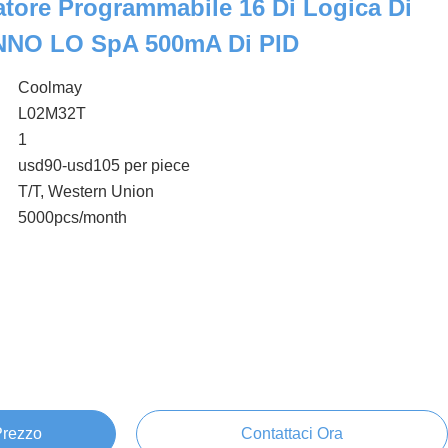
latore Programmabile 16 Di Logica Di
NO LO SpA 500mA Di PID
Coolmay
L02M32T
1
usd90-usd105 per piece
T/T, Western Union
5000pcs/month
 Prezzo
Contattaci Ora