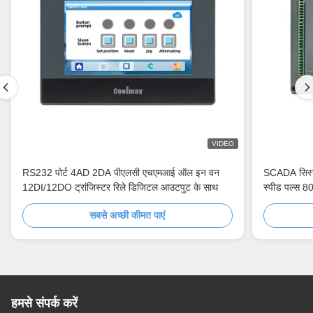
VIDEO
RS232 पोर्ट 4AD 2DA पीएलसी एचएमआई ऑल इन वन
SCADA सिस्
12DI/12DO ट्रांजिस्टर रिले डिजिटल आउटपुट के साथ
स्पीड पल्स 8
सबसे अच्छी कीमत पाएं
हमसे संपर्क करें