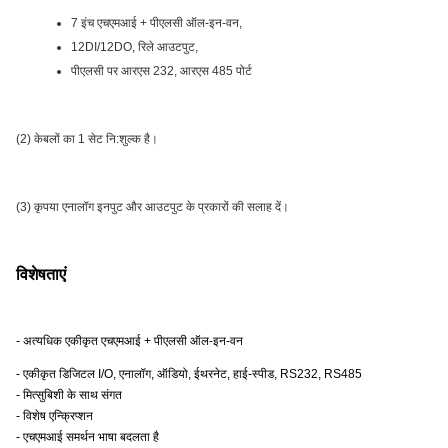
7 इंच एचएमआई + पीएलसी ऑल-इन-वन,
12DI/12DO, रिले आउटपुट,
पीएलसी पर आरएस 232, आरएस 485 पोर्ट
(2) केबलों का 1 सेट नि:शुल्क है।
(3) कृपया एनालॉग इनपुट और आउटपुट के प्रकारों की सलाह दें।
विशेषताएं
- अत्यधिक एकीकृत एचएमआई + पीएलसी ऑल-इन-वन
- एकीकृत डिजिटल I/O, एनालॉग, ऑडियो, ईथरनेट, हाई-स्पीड, RS232, RS485
- मित्सुबिशी के साथ संगत
- विशेष एन्क्रिप्शन
- एचएमआई समर्थन भाषा बदलता है