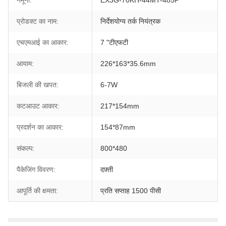
नमूना:
EX3G-70KH-44MT-485P
प्रोडक्ट का नाम:
निर्देशयोग्य तर्क नियंत्रक
एचएमआई का आकार:
7 "टीएफटी
आयाम:
226*163*35.6mm
बिजली की खपत:
6-7W
कटआउट आकार:
217*154mm
प्रदर्शन का आकार:
154*87mm
संकल्प:
800*480
पैकेजिंग विवरण:
दफ़्ती
आपूर्ति की क्षमता:
प्रति सप्ताह 1500 पीसी