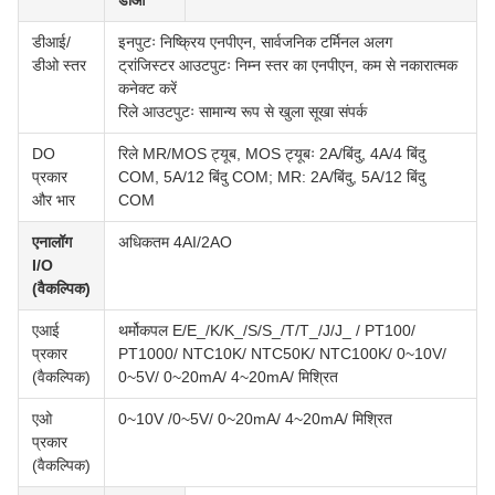
डीओ
डीआई/
इनपुटः निष्क्रिय एनपीएन, सार्वजनिक टर्मिनल अलग
डीओ स्तर
ट्रांजिस्टर आउटपुटः निम्न स्तर का एनपीएन, कम से नकारात्मक
कनेक्ट करें
रिले आउटपुटः सामान्य रूप से खुला सूखा संपर्क
DO
रिले MR/MOS ट्यूब, MOS ट्यूबः 2A/बिंदु, 4A/4 बिंदु
प्रकार
COM, 5A/12 बिंदु COM; MR: 2A/बिंदु, 5A/12 बिंदु
और भार
COM
एनालॉग
अधिकतम 4AI/2AO
I/O
(वैकल्पिक)
एआई
थर्मोकपल E/E_/K/K_/S/S_/T/T_/J/J_ / PT100/
प्रकार
PT1000/ NTC10K/ NTC50K/ NTC100K/ 0~10V/
(वैकल्पिक)
0~5V/ 0~20mA/ 4~20mA/ मिश्रित
एओ
0~10V /0~5V/ 0~20mA/ 4~20mA/ मिश्रित
प्रकार
(वैकल्पिक)