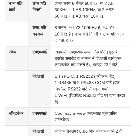
उच्च गति
उच्च गति
एकल चरण 6 चैनल 60KHz, या 2 AB
कार्य
गिनती
60KHz + 1 AB 10KHz, या 2 ABZ
60KHz + 1 AB चरण 10KHz
उच्च-गति
8 चैनल, Y0-Y3 100KHz है, Y4-Y7
धड़कन
10KHz है। उच्च गति गिनती + उच्च गति पल्स
< 480KHz
संबंध
एचएमआई
टाइप-सी एचएमआई डाउनलोड पोर्ट (यूएसबी
घुसपैठ समारोह के माध्यम से पीएलसी कार्यक्रम
डाउनलोड कर सकते हैं), आरएस 232 पोर्ट
पीएलसी
1 TYPE-C, 1 RS232 (प्रोग्राम पोर्ट)
1 RS485 या 2 RS485 COM पोर्ट (एक
डिफ़ॉल्ट RS232 पोर्ट से बदला गया)
1 WIFI (डिफ़ॉल्ट RS232 पोर्ट पर कार्य करता
है)
सॉफ्टवेयर
एचएमआई
Coolmay mView एचएमआई प्रोग्रामिंग
सॉफ्टवेयर
पीएलसी
जीएक्स डेवलपर 8.86 और जीएक्स वर्क्स 2 के