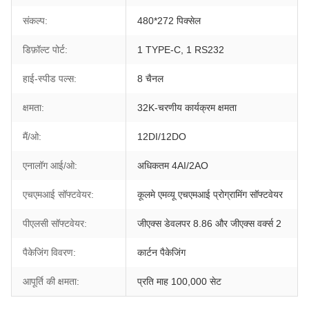
संकल्प:
480*272 पिक्सेल
डिफ़ॉल्ट पोर्ट:
1 TYPE-C, 1 RS232
हाई-स्पीड पल्स:
8 चैनल
क्षमता:
32K-चरणीय कार्यक्रम क्षमता
मैं/ओ:
12DI/12DO
एनालॉग आई/ओ:
अधिकतम 4AI/2AO
एचएमआई सॉफ्टवेयर:
कूलमे एमव्यू एचएमआई प्रोग्रामिंग सॉफ्टवेयर
पीएलसी सॉफ्टवेयर:
जीएक्स डेवलपर 8.86 और जीएक्स वर्क्स 2
पैकेजिंग विवरण:
कार्टन पैकेजिंग
आपूर्ति की क्षमता:
प्रति माह 100,000 सेट