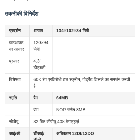
तकनीकी विनिर्देश
प्रदर्शन
आयाम
134×102×34 मिमी
कटआउट
120×94
का आकार
मिमी
प्रकार
4.3"
टीएफटी
विशेषता
60K रंग प्रतिरोधी टच स्क्रीन, पोर्ट्रेट डिस्प्ले का समर्थन करती
है
स्मृति
रैम
64MB
रोम
NOR फ्लैश 8MB
सीपीयू
32 बिट सीपीयू 408 मेगाहर्ट्ज़
आई/ओ
डीआई/
अधिकतम 12DI/12DO