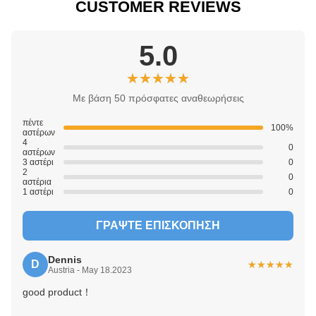
CUSTOMER REVIEWS
5.0
★★★★★
★★★★★
Με βάση 50 πρόσφατες αναθεωρήσεις
πέντε
100%
αστέρων
4
0
αστέρων
3 αστέρι
0
2
0
αστέρια
1 αστέρι
0
ΓΡΆΨΤΕ ΕΠΙΣΚΌΠΗΣΗ
Dennis
D
★★★★★
★★★★★
Austria - May 18.2023
good product！