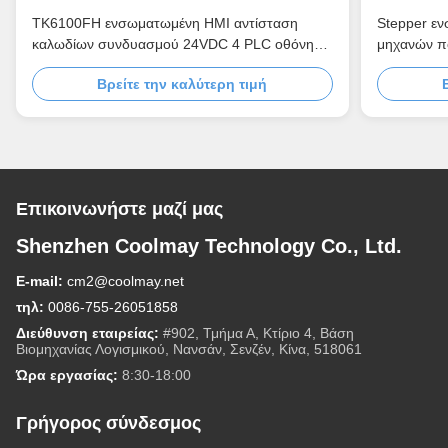
TK6100FH ενσωματωμένη HMI αντίσταση
Stepper ε
καλωδίων συνδυασμού 24VDC 4 PLC οθόνης
μηχανών π
αφής
2DA
Βρείτε την καλύτερη τιμή
Επικοινωνήστε μαζί μας
Shenzhen Coolmay Technology Co., Ltd.
E-mail:
cm2@coolmay.net
τηλ:
0086-755-26051858
Διεύθυνση εταιρείας:
#902, Τμήμα Α, Κτίριο 4, Βάση
Βιομηχανίας Λογισμικού, Νανσάν, Σενζέν, Κίνα, 518061
Ώρα εργασίας:
8:30-18:00
Γρήγορος σύνδεσμος