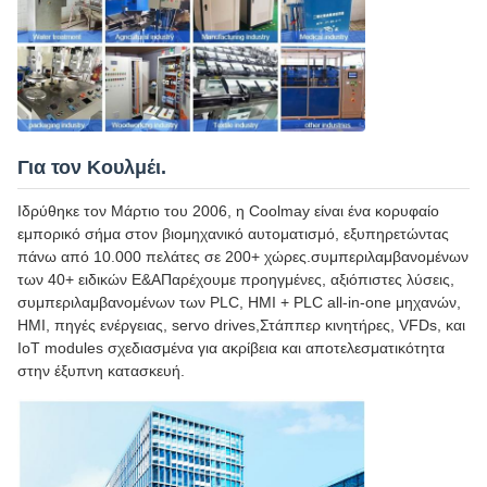
Για τον Κουλμέι.
Ιδρύθηκε τον Μάρτιο του 2006, η Coolmay είναι ένα κορυφαίο
εμπορικό σήμα στον βιομηχανικό αυτοματισμό, εξυπηρετώντας
πάνω από 10.000 πελάτες σε 200+ χώρες.συμπεριλαμβανομένων
των 40+ ειδικών Ε&ΑΠαρέχουμε προηγμένες, αξιόπιστες λύσεις,
συμπεριλαμβανομένων των PLC, HMI + PLC all-in-one μηχανών,
HMI, πηγές ενέργειας, servo drives,Στάππερ κινητήρες, VFDs, και
IoT modules σχεδιασμένα για ακρίβεια και αποτελεσματικότητα
στην έξυπνη κατασκευή.