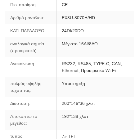
Πιστοποίηση:
CE
Αριθμό μοντέλου:
EX3U-8070H/HD
ΚΑΤΙ ΠΑΡΑΔΟΞΟ:
24DI/20DO
αναλογικά σημεία
Μέγιστο 16AI/8AO
(προαιρετικά):
Ανακοίνωση:
RS232, RS485, TYPE-C, CAN,
Ethernet, Προαιρετικό Wi-Fi
παλμός υψηλής
Υποστήριξη
ταχύτητας:
Διάσταση:
200*146*36 χλστ
Αποκόπτω το
192*138 χλστ
μέγεθος:
τύπος:
7» TFT