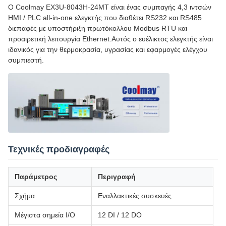
Ο Coolmay EX3U-8043H-24MT είναι ένας συμπαγής 4,3 ιντσών
HMI / PLC all-in-one ελεγκτής που διαθέτει RS232 και RS485
διεπαφές με υποστήριξη πρωτόκολλου Modbus RTU και
προαιρετική λειτουργία Ethernet.Αυτός ο ευέλικτος ελεγκτής είναι
ιδανικός για την θερμοκρασία, υγρασίας και εφαρμογές ελέγχου
συμπιεστή.
Τεχνικές προδιαγραφές
Παράμετρος
Περιγραφή
Σχήμα
Εναλλακτικές συσκευές
Μέγιστα σημεία I/O
12 DI / 12 DO