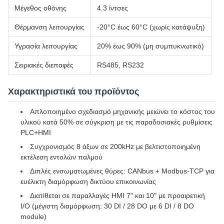
Μέγεθος οθόνης
4.3 ίντσες
Θέρμανση λειτουργίας
-20°C έως 60°C (χωρίς κατάψυξη)
Υγρασία λειτουργίας
20% έως 90% (μη συμπυκνωτικό)
Σειριακές διεπαφές
RS485, RS232
Χαρακτηριστικά του προϊόντος
Απλοποιημένο σχεδιασμό μηχανικής μειώνει το κόστος του
υλικού κατά 50% σε σύγκριση με τις παραδοσιακές ρυθμίσεις
PLC+HMI
Συγχρονισμός 8 άξων σε 200kHz με βελτιστοποιημένη
εκτέλεση εντολών παλμού
Διπλές ενσωματωμένες θύρες: CANbus + Modbus-TCP για
ευέλικτη διαμόρφωση δικτύου επικοινωνίας
Διατίθεται σε παραλλαγές HMI 7" και 10" με προαιρετική
I/O (μέγιστη διαμόρφωση: 30 DI / 28 DO με 6 DI / 8 DO
module)