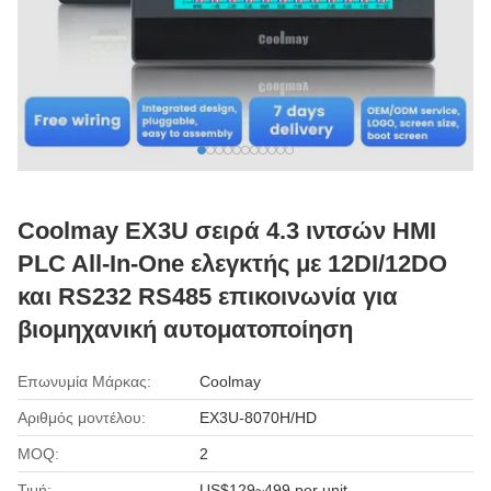
Coolmay EX3U σειρά 4.3 ιντσών HMI
PLC All-In-One ελεγκτής με 12DI/12DO
και RS232 RS485 επικοινωνία για
βιομηχανική αυτοματοποίηση
Επωνυμία Μάρκας:
Coolmay
Αριθμός μοντέλου:
EX3U-8070H/HD
MOQ:
2
Τιμή:
US$129~499 per unit