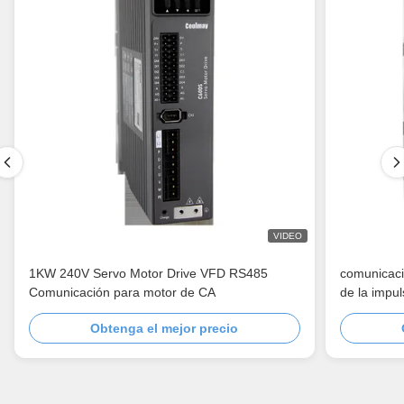
VIDEO
1KW 240V Servo Motor Drive VFD RS485
comunicac
Comunicación para motor de CA
de la impul
0.75KW-1
Obtenga el mejor precio