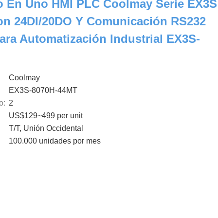
o En Uno HMI PLC Coolmay Serie EX3S
on 24DI/20DO Y Comunicación RS232
ra Automatización Industrial EX3S-
Coolmay
EX3S-8070H-44MT
o:
2
US$129~499 per unit
T/T, Unión Occidental
100.000 unidades por mes