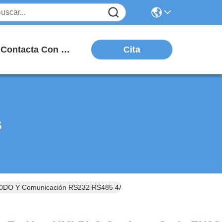
Cita
Contacta Con Nosotros
s
20DO Y Comunicación RS232 RS485 4AD2DA Para Automatización Ind