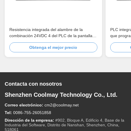
Resistencia integrada del alambre de la
PLC integr
combinación 24VDC 4 del PLC de la pantalla
que progr
táctil de TK6100FH HMI
Obtenga el mejor precio
Contacta con nosotros
Shenzhen Coolmay Technology Co., Ltd.
Correo electrónico:
cm2@coolmay.net
Tel:
0086-755-26051858
Dirección de la empresa:
#902, Bloque A, Edificio 4, Base de la
Industria del Software, Distrito de Nanshan, Shenzhen, China,
518061