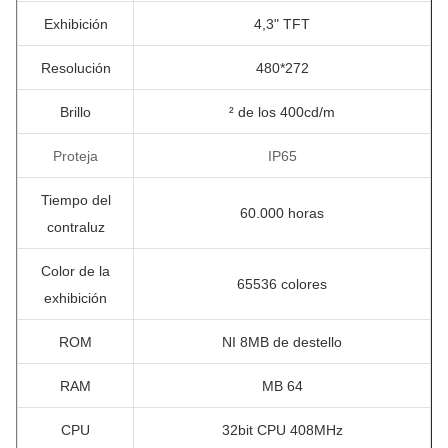
Exhibición
4,3" TFT
Resolución
480*272
Brillo
² de los 400cd/m
Proteja
IP65
Tiempo del
60.000 horas
contraluz
Color de la
65536 colores
exhibición
ROM
NI 8MB de destello
RAM
MB
64
CPU
32bit CPU 408MHz