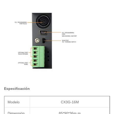
Especificación
Modelo
CX3G-16M
Dimensión
85*90*36m m