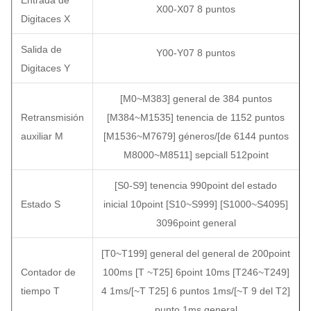
Entrada de
X00-X07 8 puntos
Digitaces X
Salida de
Y00-Y07 8 puntos
Digitaces Y
[M0~M383] general de 384 puntos
Retransmisión
[M384~M1535] tenencia de 1152 puntos
auxiliar M
[M1536~M7679] géneros/[de 6144 puntos
M8000~M8511] sepciall 512point
[S0-S9] tenencia 990point del estado
Estado S
inicial 10point [S10~S999] [S1000~S4095]
3096point general
[T0~T199] general del general de 200point
Contador de
100ms [T ~T25] 6point 10ms [T246~T249]
tiempo T
4 1ms/[~T T25] 6 puntos 1ms/[~T 9 del T2]
punto 1ms general