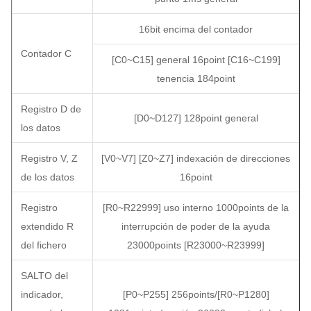
16bit encima del contador
Contador C
[C0~C15] general 16point [C16~C199]
tenencia 184point
Registro D de
[D0~D127] 128point general
los datos
Registro V, Z
[V0~V7] [Z0~Z7] indexación de direcciones
de los datos
16point
Registro
[R0~R22999] uso interno 1000points de la
extendido R
interrupción de poder de la ayuda
del fichero
23000points [R23000~R23999]
SALTO del
indicador,
[P0~P255] 256points/[R0~P1280]