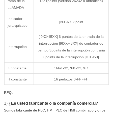
rama de la
1281points (versión 26232 o antedicho)
LLAMADA
Indicador
[N0~N7] 8point
jerarquizado
[I0XX~I5XX] 6 puntos de la entrada de la
interrupción [I6XX~I8XX] de contador de
Interrupción
tiempo 3points de la interrupción contraria
6points de la interrupción [I10~I50]
K constante
16bit -32,768~32,767
H constante
16 pedazos 0-FFFFH
RFQ:
1)
¿Es usted fabricante o la compañía comercial?
Somos fabricante de PLC, HMI, PLC de HMI combinado y otros 