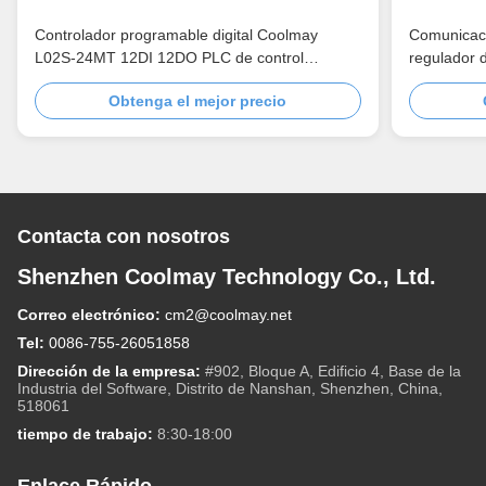
Controlador programable digital Coolmay
Comunicaci
L02S-24MT 12DI 12DO PLC de control
regulador d
industrial 200K para automatización industrial
24VDC
Obtenga el mejor precio
PLC entrada 24VDC
Contacta con nosotros
Shenzhen Coolmay Technology Co., Ltd.
Correo electrónico:
cm2@coolmay.net
Tel:
0086-755-26051858
Dirección de la empresa:
#902, Bloque A, Edificio 4, Base de la
Industria del Software, Distrito de Nanshan, Shenzhen, China,
518061
tiempo de trabajo:
8:30-18:00
Enlace Rápido